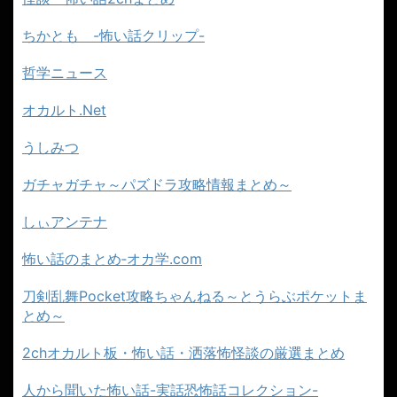
ちかとも -怖い話クリップ-
哲学ニュース
オカルト.Net
うしみつ
ガチャガチャ～パズドラ攻略情報まとめ～
しぃアンテナ
怖い話のまとめ‐オカ学.com
刀剣乱舞Pocket攻略ちゃんねる～とうらぶポケットま
とめ～
2chオカルト板・怖い話・洒落怖怪談の厳選まとめ
人から聞いた怖い話-実話恐怖話コレクション-