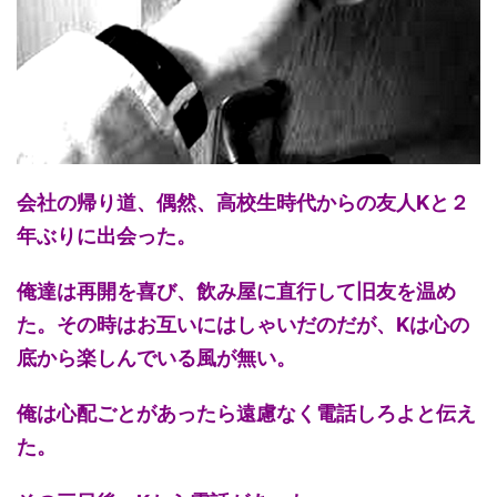
会社の帰り道、偶然、高校生時代からの友人Kと２
年ぶりに出会った。
俺達は再開を喜び、飲み屋に直行して旧友を温め
た。その時はお互いにはしゃいだのだが、Kは心の
底から楽しんでいる風が無い。
俺は心配ごとがあったら遠慮なく電話しろよと伝え
た。