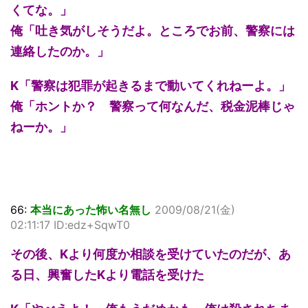
くてな。」
俺「吐き気がしそうだよ。ところでお前、警察には
連絡したのか。」
K「警察は犯罪が起きるまで動いてくれねーよ。」
俺「ホントか？ 警察って何なんだ、税金泥棒じゃ
ねーか。」
66:
本当にあった怖い名無し
2009/08/21(金)
02:11:17 ID:edz+SqwT0
その後、Kより何度か相談を受けていたのだが、あ
る日、興奮したKより電話を受けた