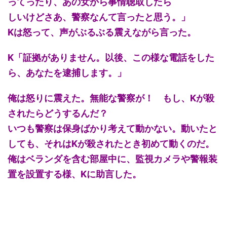
ってったり、あの女から事情聴取したら
しいけどさあ、警察なんて言ったと思う。」
Kは怒って、声がぶるぶる震えながら言った。
K「証拠がありません。以後、この様な電話をした
ら、あなたを逮捕します。」
俺は怒りに震えた。無能な警察が！ もし、Kが殺
されたらどうするんだ？
いつも警察は保身ばかり考えて動かない。動いたと
しても、それはKが殺されたとき初めて動くのだ。
俺はベランダを含む部屋中に、監視カメラや警報装
置を設置する様、Kに助言した。