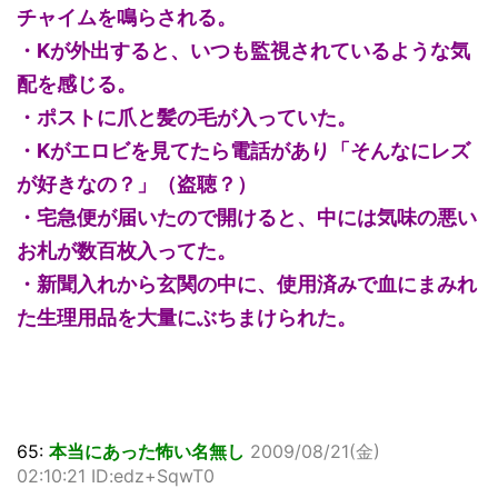
チャイムを鳴らされる。
・Kが外出すると、いつも監視されているような気
配を感じる。
・ポストに爪と髪の毛が入っていた。
・Kがエロビを見てたら電話があり「そんなにレズ
が好きなの？」（盗聴？）
・宅急便が届いたので開けると、中には気味の悪い
お札が数百枚入ってた。
・新聞入れから玄関の中に、使用済みで血にまみれ
た生理用品を大量にぶちまけられた。
65:
本当にあった怖い名無し
2009/08/21(金)
02:10:21 ID:edz+SqwT0