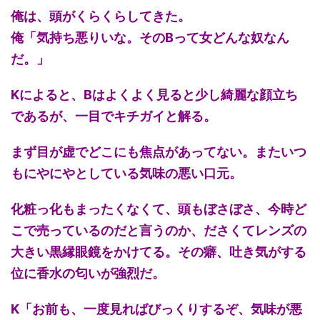
俺は、頭がくらくらしてきた。
俺「気持ち悪りいな。そのBって女どんな奴なん
だ。」
Kによると、Bはよくよく見ると少し綺麗な顔立ち
であるが、一目でキチガイと解る。
まず目が虚でどこにも焦点があってない。またいつ
もにやにやとしている気味の悪い口元。
化粧っ化もまったくなくて、頭もぼさぼさ、今時ど
こで売っているのだと言うのか、ださくてレンズの
大きい黒縁眼鏡をかけてる。その癖、吐き気がする
位に香水の匂いが強烈だ。
K「お前も、一度見ればびっくりするぞ、気味が悪