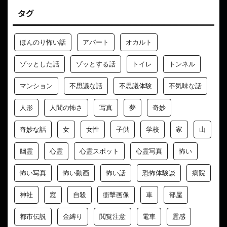
タグ
ほんのり怖い話
アパート
オカルト
ゾッとした話
ゾッとする話
トイレ
トンネル
マンション
不思議な話
不思議体験
不気味な話
人形
人間の怖さ
写真
夢
奇妙
奇妙な話
女
女性
子供
学校
家
山
幽霊
心霊
心霊スポット
心霊写真
怖い
怖い写真
怖い動画
怖い話
恐怖体験談
病院
神社
窓
自殺
衝撃画像
車
部屋
都市伝説
金縛り
閲覧注意
電車
霊感