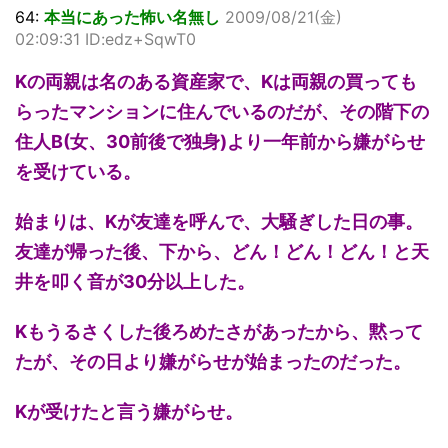
64:
本当にあった怖い名無し
2009/08/21(金)
02:09:31 ID:edz+SqwT0
Kの両親は名のある資産家で、Kは両親の買っても
らったマンションに住んでいるのだが、その階下の
住人B(女、30前後で独身)より一年前から嫌がらせ
を受けている。
始まりは、Kが友達を呼んで、大騒ぎした日の事。
友達が帰った後、下から、どん！どん！どん！と天
井を叩く音が30分以上した。
Kもうるさくした後ろめたさがあったから、黙って
たが、その日より嫌がらせが始まったのだった。
Kが受けたと言う嫌がらせ。