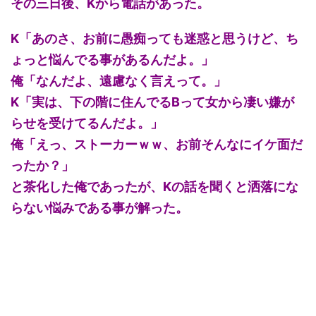
その三日後、Kから電話があった。
K「あのさ、お前に愚痴っても迷惑と思うけど、ち
ょっと悩んでる事があるんだよ。」
俺「なんだよ、遠慮なく言えって。」
K「実は、下の階に住んでるBって女から凄い嫌が
らせを受けてるんだよ。」
俺「えっ、ストーカーｗｗ、お前そんなにイケ面だ
ったか？」
と茶化した俺であったが、Kの話を聞くと洒落にな
らない悩みである事が解った。