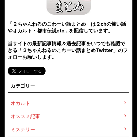
「２ちゃんねるのこわーい話まとめ」は２chの怖い話
やオカルト・都市伝説etc...を配信しています。
当サイトの最新記事情報＆過去記事をいつでも確認で
きる「２ちゃんねるのこわーい話まとめTwitter」のフ
ォローお願いします。
カテゴリー
オカルト
オススメ記事
ミステリー