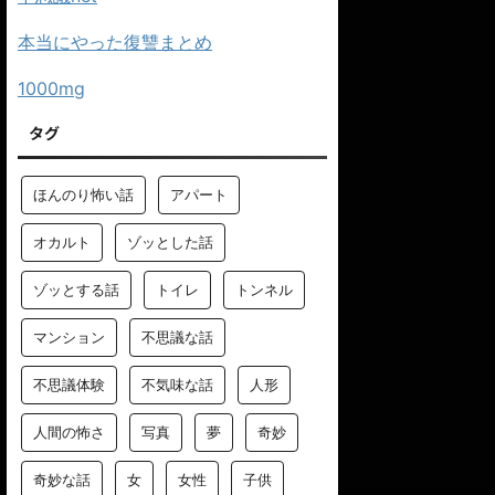
本当にやった復讐まとめ
1000mg
タグ
ほんのり怖い話
アパート
オカルト
ゾッとした話
ゾッとする話
トイレ
トンネル
マンション
不思議な話
不思議体験
不気味な話
人形
人間の怖さ
写真
夢
奇妙
奇妙な話
女
女性
子供