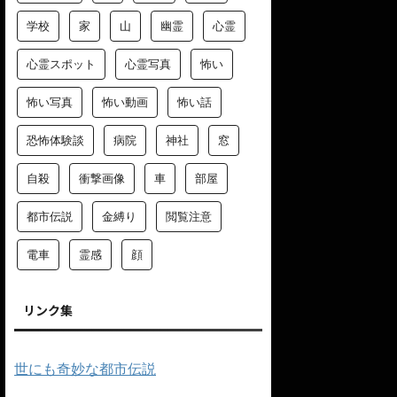
学校
家
山
幽霊
心霊
心霊スポット
心霊写真
怖い
怖い写真
怖い動画
怖い話
恐怖体験談
病院
神社
窓
自殺
衝撃画像
車
部屋
都市伝説
金縛り
閲覧注意
電車
霊感
顔
リンク集
世にも奇妙な都市伝説