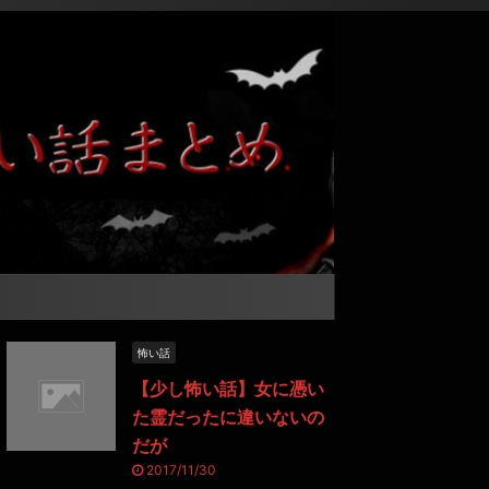
怖い話
【少し怖い話】女に憑い
た霊だったに違いないの
だが
2017/11/30