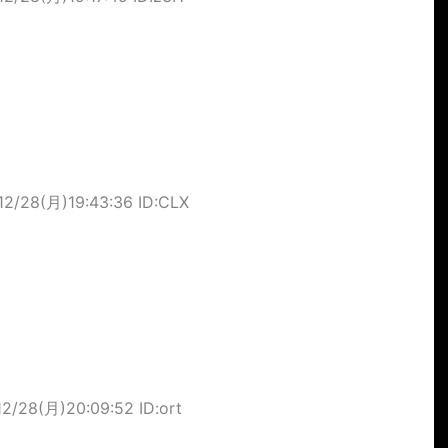
12/28(月)19:43:36 ID:CLX
12/28(月)20:09:52 ID:ort