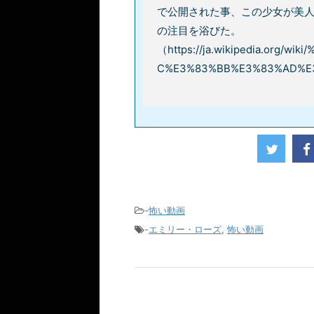
で公開された事、この少女が美
の注目を浴びた。
（https://ja.wikipedia.org
C%E3%83%BB%E3%83%AD%
-
怖い動画
-
エミリー・ローズ
,
怖い動画