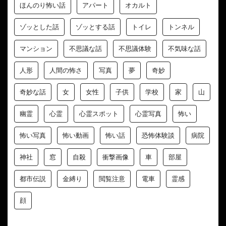
ほんのり怖い話
アパート
オカルト
ゾッとした話
ゾッとする話
トイレ
トンネル
マンション
不思議な話
不思議体験
不気味な話
人形
人間の怖さ
写真
夢
奇妙
奇妙な話
女
女性
子供
学校
家
山
幽霊
心霊
心霊スポット
心霊写真
怖い
怖い写真
怖い動画
怖い話
恐怖体験談
病院
神社
窓
自殺
衝撃画像
車
部屋
都市伝説
金縛り
閲覧注意
電車
霊感
顔