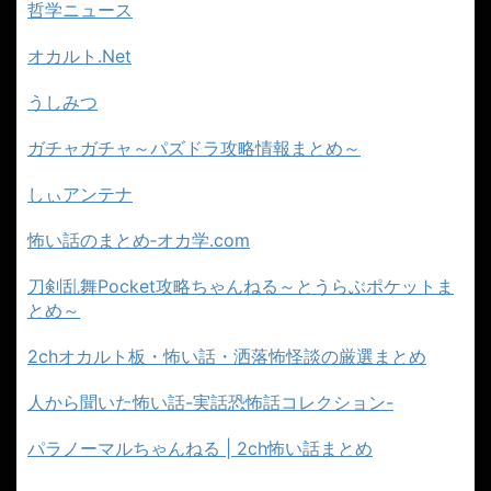
哲学ニュース
オカルト.Net
うしみつ
ガチャガチャ～パズドラ攻略情報まとめ～
しぃアンテナ
怖い話のまとめ‐オカ学.com
刀剣乱舞Pocket攻略ちゃんねる～とうらぶポケットま
とめ～
2chオカルト板・怖い話・洒落怖怪談の厳選まとめ
人から聞いた怖い話-実話恐怖話コレクション-
パラノーマルちゃんねる | 2ch怖い話まとめ