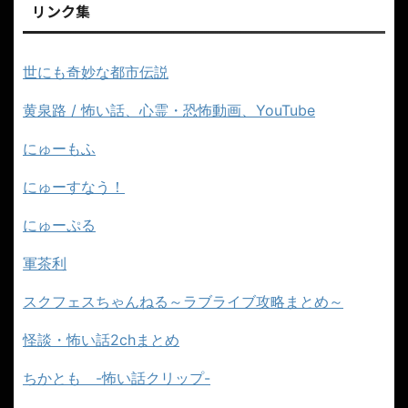
リンク集
世にも奇妙な都市伝説
黄泉路 / 怖い話、心霊・恐怖動画、YouTube
にゅーもふ
にゅーすなう！
にゅーぷる
軍茶利
スクフェスちゃんねる～ラブライブ攻略まとめ～
怪談・怖い話2chまとめ
ちかとも -怖い話クリップ-