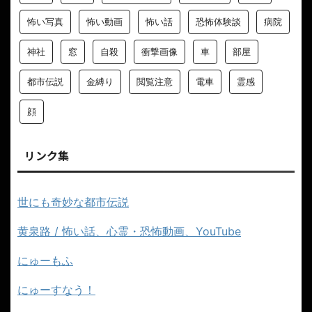
怖い写真
怖い動画
怖い話
恐怖体験談
病院
神社
窓
自殺
衝撃画像
車
部屋
都市伝説
金縛り
閲覧注意
電車
霊感
顔
リンク集
世にも奇妙な都市伝説
黄泉路 / 怖い話、心霊・恐怖動画、YouTube
にゅーもふ
にゅーすなう！