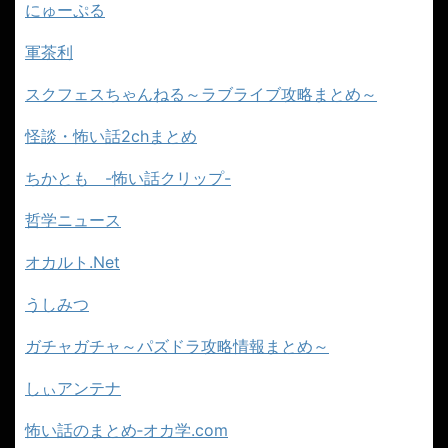
にゅーぷる
軍茶利
スクフェスちゃんねる～ラブライブ攻略まとめ～
怪談・怖い話2chまとめ
ちかとも -怖い話クリップ-
哲学ニュース
オカルト.Net
うしみつ
ガチャガチャ～パズドラ攻略情報まとめ～
しぃアンテナ
怖い話のまとめ‐オカ学.com