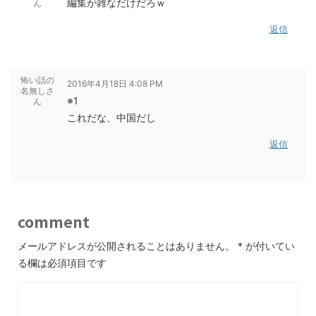
編集が雑なだけだろｗ
ん
返信
怖い話の
2016年4月18日 4:08 PM
名無しさ
※1
ん
これだな、中国だし
返信
comment
メールアドレスが公開されることはありません。
*
が付いてい
る欄は必須項目です