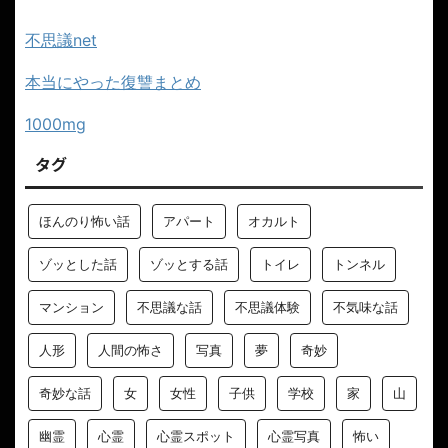
不思議net
本当にやった復讐まとめ
1000mg
タグ
ほんのり怖い話
アパート
オカルト
ゾッとした話
ゾッとする話
トイレ
トンネル
マンション
不思議な話
不思議体験
不気味な話
人形
人間の怖さ
写真
夢
奇妙
奇妙な話
女
女性
子供
学校
家
山
幽霊
心霊
心霊スポット
心霊写真
怖い