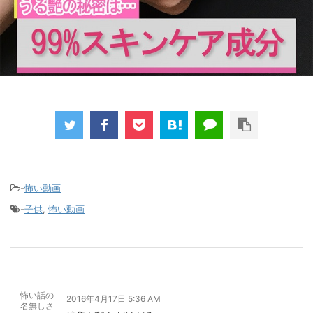
-
怖い動画
-
子供
,
怖い動画
怖い話の
2016年4月17日 5:36 AM
名無しさ