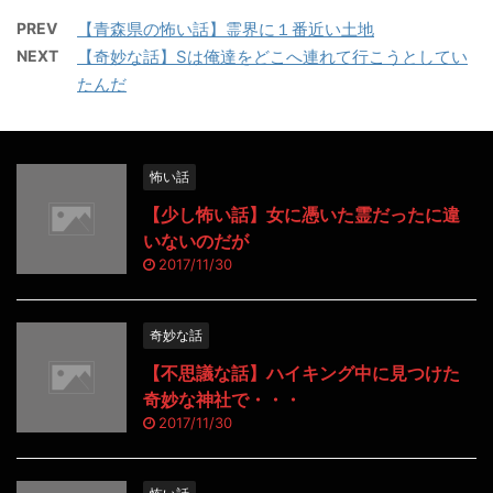
PREV
【青森県の怖い話】霊界に１番近い土地
NEXT
【奇妙な話】Sは俺達をどこへ連れて行こうとしてい
たんだ
怖い話
【少し怖い話】女に憑いた霊だったに違
いないのだが
2017/11/30
奇妙な話
【不思議な話】ハイキング中に見つけた
奇妙な神社で・・・
2017/11/30