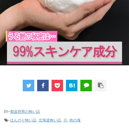
-
都道府県の怖い話
-
ほんのり怖い話
,
北海道怖い話
,
川
,
肉の塊