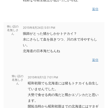
返信
怖い話の
2015年8月24日 5:51 PM
名無しさ
猟師がとった猪かしかかトナカイ？
ん
水にさらして血を抜きつつ、川の水で冷やすらし
い。
北海道の日本海だもんね
返信
怖い話の
2015年9月1日 7:01 PM
名無しさ
昭和初期でも北海道には猪もトナカイも自生し
ん
ていませんでした。
大勢で食せる肉の塊だと羆かエゾシカだと思い
ます。
開拓当時から昭和初期までの北海道にはマタギ