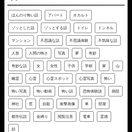
ほんのり怖い話
アパート
オカルト
ゾッとした話
ゾッとする話
トイレ
トンネル
マンション
不思議な話
不思議体験
不気味な話
人形
人間の怖さ
写真
夢
奇妙
奇妙な話
女
女性
子供
学校
家
山
幽霊
心霊
心霊スポット
心霊写真
怖い
怖い写真
怖い動画
怖い話
恐怖体験談
病院
神社
窓
自殺
衝撃画像
車
部屋
都市伝説
金縛り
閲覧注意
電車
霊感
顔