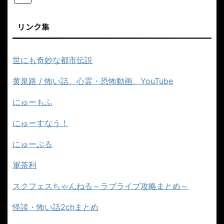
リンク集
世にも奇妙な都市伝説
黄泉路 / 怖い話、心霊・恐怖動画、YouTube
にゅーもふ
にゅーすなう！
にゅーぷる
軍茶利
スクフェスちゃんねる～ラブライブ攻略まとめ～
怪談・怖い話2chまとめ