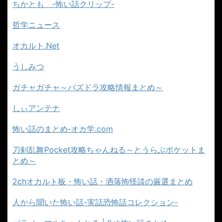
ちかとも -怖い話クリップ-
哲学ニュース
オカルト.Net
うしみつ
ガチャガチャ～パズドラ攻略情報まとめ～
しぃアンテナ
怖い話のまとめ‐オカ学.com
刀剣乱舞Pocket攻略ちゃんねる～とうらぶポケットま
とめ～
2chオカルト板・怖い話・洒落怖怪談の厳選まとめ
人から聞いた怖い話-実話恐怖話コレクション-