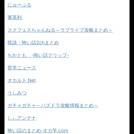
にゅーぷる
軍茶利
スクフェスちゃんねる～ラブライブ攻略まとめ～
怪談・怖い話2chまとめ
ちかとも -怖い話クリップ-
哲学ニュース
オカルト.Net
うしみつ
ガチャガチャ～パズドラ攻略情報まとめ～
しぃアンテナ
怖い話のまとめ‐オカ学.com