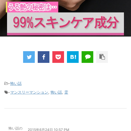
-
怖い話
-
マンスリーマンション
,
怖い話
,
霊
怖い話の
2015年6月24日 10:57 PM