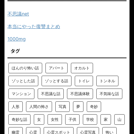
不思議net
本当にやった復讐まとめ
1000mg
タグ
ほんのり怖い話
アパート
オカルト
ゾッとした話
ゾッとする話
トイレ
トンネル
マンション
不思議な話
不思議体験
不気味な話
人形
人間の怖さ
写真
夢
奇妙
奇妙な話
女
女性
子供
学校
家
山
幽霊
心霊
心霊スポット
心霊写真
怖い