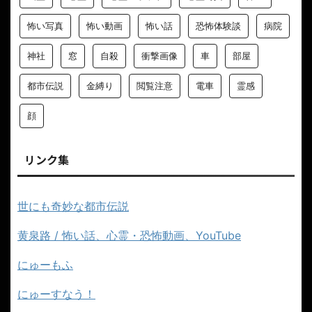
怖い写真
怖い動画
怖い話
恐怖体験談
病院
神社
窓
自殺
衝撃画像
車
部屋
都市伝説
金縛り
閲覧注意
電車
霊感
顔
リンク集
世にも奇妙な都市伝説
黄泉路 / 怖い話、心霊・恐怖動画、YouTube
にゅーもふ
にゅーすなう！