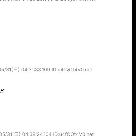
05/31(日) 04:31:33.109 ID:u4fQOt4V0.net
ど
05/31(日) 04:38:24.104 ID:u4fQOt4V0.net