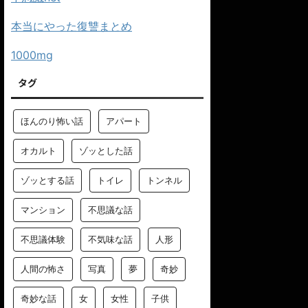
本当にやった復讐まとめ
1000mg
タグ
ほんのり怖い話
アパート
オカルト
ゾッとした話
ゾッとする話
トイレ
トンネル
マンション
不思議な話
不思議体験
不気味な話
人形
人間の怖さ
写真
夢
奇妙
奇妙な話
女
女性
子供