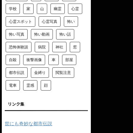
学校
家
山
幽霊
心霊
心霊スポット
心霊写真
怖い
怖い写真
怖い動画
怖い話
恐怖体験談
病院
神社
窓
自殺
衝撃画像
車
部屋
都市伝説
金縛り
閲覧注意
電車
霊感
顔
リンク集
世にも奇妙な都市伝説