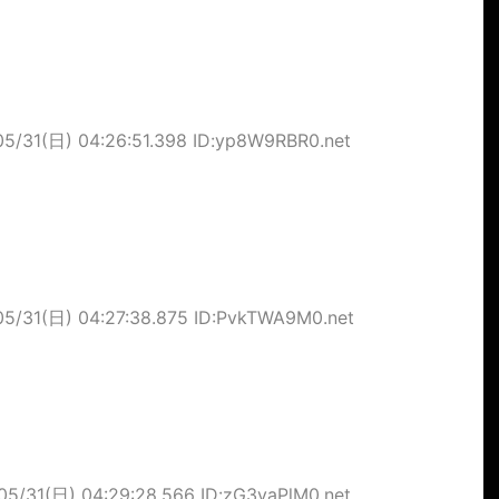
05/31(日) 04:26:51.398 ID:yp8W9RBR0.net
05/31(日) 04:27:38.875 ID:PvkTWA9M0.net
05/31(日) 04:29:28.566 ID:zG3yaPlM0.net