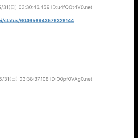
/31(日) 03:30:46.459 ID:u4fQOt4V0.net
Pei/status/604656943576326144
5/31(日) 03:38:37.108 ID:O0pf0VAg0.net