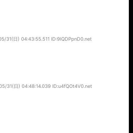
05/31(日) 04:43:55.511 ID:9lQDPpnD0.net
05/31(日) 04:48:14.039 ID:u4fQOt4V0.net