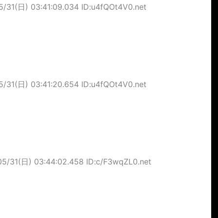
5/31(日) 03:41:09.034 ID:u4fQOt4V0.net
5/31(日) 03:41:20.654 ID:u4fQOt4V0.net
05/31(日) 03:44:02.458 ID:c/F3wqZL0.net