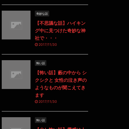
奇妙な話
【不思議な話】ハイキン
グ中に見つけた奇妙な神
社で・・・
2017/11/30
怖い話
【怖い話】藪の中から シ
クシクと 女性の泣き声の
ようなものが聞こえてき
ます
2017/11/30
怖い話