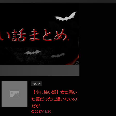
怖い話
【少し怖い話】女に憑い
た霊だったに違いないの
だが
2017/11/30