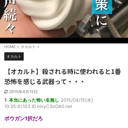
HOME
>
オカルト
>
オカルト
【オカルト】殺される時に使われると1番
恐怖を感じる武器って・・・
2015年4月15日
1:
本当にあった怖い名無し
2015/04/15(水)
10:35:41.103 ID:HvyC3oOA0.net
ボウガン1択だろ