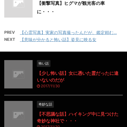
【衝撃写真】ヒグマが観光客の車
に・・・
PREV
【心霊写真】実家の写真撮ったんだが、鑑定頼む…
NEXT
【意味が分かると怖い話】姿見に映る女
怖い話
【少し怖い話】女に憑いた霊だったに違
いないのだが
2017/11/30
奇妙な話
【不思議な話】ハイキング中に見つけた
奇妙な神社で・・・
2017/11/30