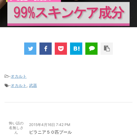
-
オカルト
-
オカルト
,
武器
怖い話の
2015年4月16日 7:42 PM
名無しさ
ピラニア５０匹プール
ん