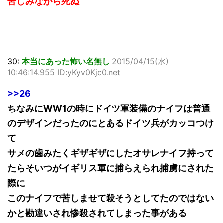
苦しみながら死ぬ
30:
本当にあった怖い名無し
2015/04/15(水)
10:46:14.955 ID:yKyv0Kjc0.net
>>26
ちなみにWW1の時にドイツ軍装備のナイフは普通
のデザインだったのにとあるドイツ兵がカッコつけ
て
サメの歯みたくギザギザにしたオサレナイフ持って
たらそいつがイギリス軍に捕らえられ捕虜にされた
際に
このナイフで苦しませて殺そうとしてたのではない
かと勘違いされ惨殺されてしまった事がある