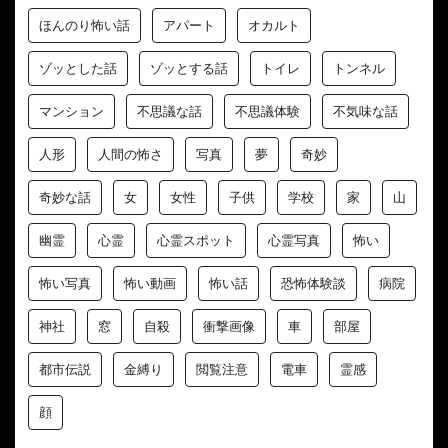
ほんのり怖い話
アパート
オカルト
ゾッとした話
ゾッとする話
トイレ
トンネル
マンション
不思議な話
不思議体験
不気味な話
人形
人間の怖さ
写真
夢
奇妙
奇妙な話
女
女性
子供
学校
家
山
幽霊
心霊
心霊スポット
心霊写真
怖い
怖い写真
怖い動画
怖い話
恐怖体験談
病院
神社
窓
自殺
衝撃画像
車
部屋
都市伝説
金縛り
閲覧注意
電車
霊感
顔