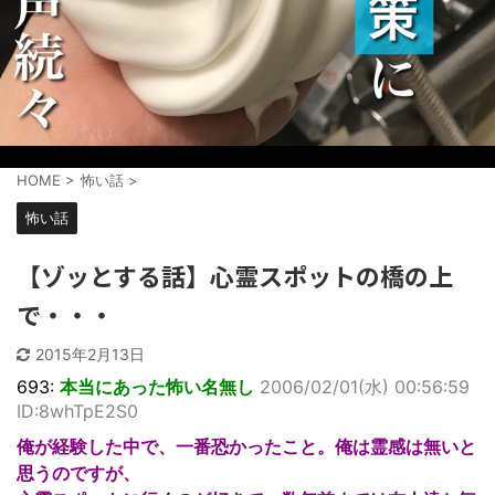
HOME
>
怖い話
>
怖い話
【ゾッとする話】心霊スポットの橋の上
で・・・
2015年2月13日
693:
本当にあった怖い名無し
2006/02/01(水) 00:56:59
ID:8whTpE2S0
俺が経験した中で、一番恐かったこと。俺は霊感は無いと
思うのですが、