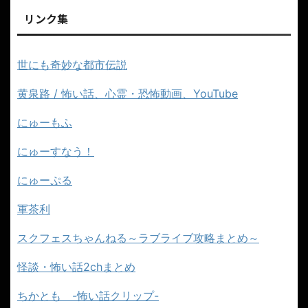
リンク集
世にも奇妙な都市伝説
黄泉路 / 怖い話、心霊・恐怖動画、YouTube
にゅーもふ
にゅーすなう！
にゅーぷる
軍茶利
スクフェスちゃんねる～ラブライブ攻略まとめ～
怪談・怖い話2chまとめ
ちかとも -怖い話クリップ-