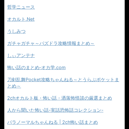
哲学ニュース
オカルト.Net
うしみつ
ガチャガチャ～パズドラ攻略情報まとめ～
しぃアンテナ
怖い話のまとめ‐オカ学.com
刀剣乱舞Pocket攻略ちゃんねる～とうらぶポケットま
とめ～
2chオカルト板・怖い話・洒落怖怪談の厳選まとめ
人から聞いた怖い話-実話恐怖話コレクション-
パラノーマルちゃんねる | 2ch怖い話まとめ