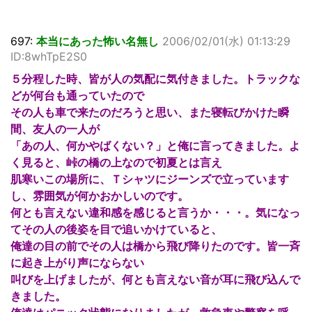
697:
本当にあった怖い名無し
2006/02/01(水) 01:13:29
ID:8whTpE2S0
５分程した時、皆が人の気配に気付きました。トラックな
どが何台も通っていたので
その人も車で来たのだろうと思い、また寝転びかけた瞬
間、友人の一人が
「あの人、何かやばくない？」と俺に言ってきました。よ
く見ると、峠の橋の上なので初夏とは言え
肌寒いこの場所に、Ｔシャツにジーンズで立っています
し、雰囲気が何かおかしいのです。
何とも言えない違和感を感じると言うか・・・。気になっ
てその人の後姿を目で追いかけていると、
俺達の目の前でその人は橋から飛び降りたのです。皆一斉
に起き上がり声にならない
叫びを上げましたが、何とも言えない音が耳に飛び込んで
きました。