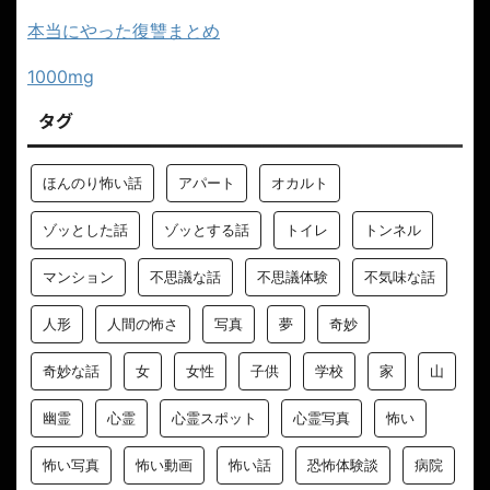
本当にやった復讐まとめ
1000mg
タグ
ほんのり怖い話
アパート
オカルト
ゾッとした話
ゾッとする話
トイレ
トンネル
マンション
不思議な話
不思議体験
不気味な話
人形
人間の怖さ
写真
夢
奇妙
奇妙な話
女
女性
子供
学校
家
山
幽霊
心霊
心霊スポット
心霊写真
怖い
怖い写真
怖い動画
怖い話
恐怖体験談
病院