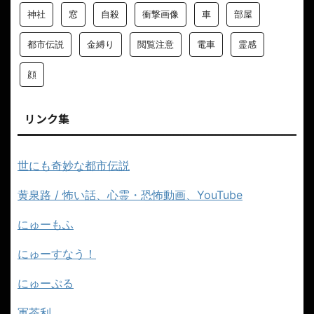
神社
窓
自殺
衝撃画像
車
部屋
都市伝説
金縛り
閲覧注意
電車
霊感
顔
リンク集
世にも奇妙な都市伝説
黄泉路 / 怖い話、心霊・恐怖動画、YouTube
にゅーもふ
にゅーすなう！
にゅーぷる
軍茶利