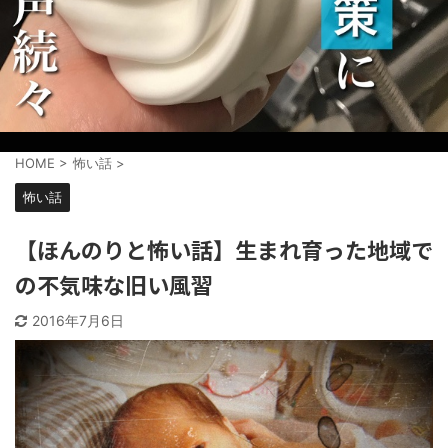
HOME
>
怖い話
>
怖い話
【ほんのりと怖い話】生まれ育った地域で
の不気味な旧い風習
2016年7月6日