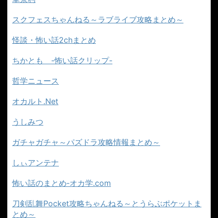
スクフェスちゃんねる～ラブライブ攻略まとめ～
怪談・怖い話2chまとめ
ちかとも -怖い話クリップ-
哲学ニュース
オカルト.Net
うしみつ
ガチャガチャ～パズドラ攻略情報まとめ～
しぃアンテナ
怖い話のまとめ‐オカ学.com
刀剣乱舞Pocket攻略ちゃんねる～とうらぶポケットま
とめ～