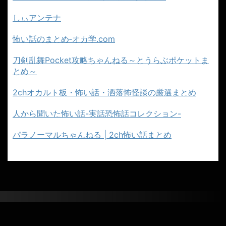
しぃアンテナ
怖い話のまとめ‐オカ学.com
刀剣乱舞Pocket攻略ちゃんねる～とうらぶポケットま
とめ～
2chオカルト板・怖い話・洒落怖怪談の厳選まとめ
人から聞いた怖い話-実話恐怖話コレクション-
パラノーマルちゃんねる | 2ch怖い話まとめ
２ちゃんねるのこわーい話まとめ｜怖い
話・都市伝説まとめ