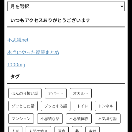
いつもアクセスありがとうございます
不思議net
本当にやった復讐まとめ
1000mg
タグ
ほんのり怖い話
アパート
オカルト
ゾッとした話
ゾッとする話
トイレ
トンネル
マンション
不思議な話
不思議体験
不気味な話
人形
人間の怖さ
写真
夢
奇妙