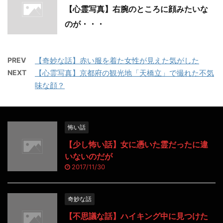
【心霊写真】右腕のところに顔みたいな
のが・・・
PREV
【奇妙な話】赤い服を着た女性が見えた気がした
NEXT
【心霊写真】京都府の観光地「天橋立」で撮れた不気
味な顔？
怖い話
【少し怖い話】女に憑いた霊だったに違
いないのだが
2017/11/30
奇妙な話
【不思議な話】ハイキング中に見つけた