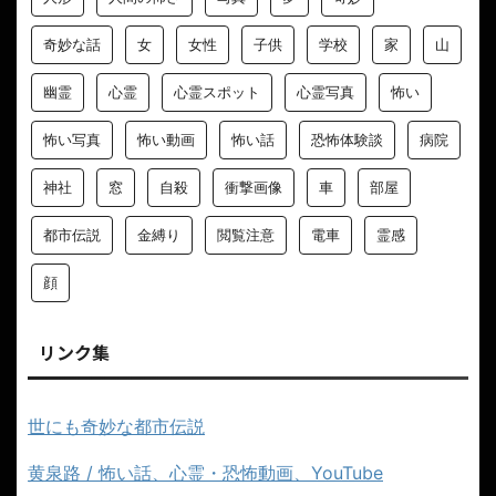
奇妙な話
女
女性
子供
学校
家
山
幽霊
心霊
心霊スポット
心霊写真
怖い
怖い写真
怖い動画
怖い話
恐怖体験談
病院
神社
窓
自殺
衝撃画像
車
部屋
都市伝説
金縛り
閲覧注意
電車
霊感
顔
リンク集
世にも奇妙な都市伝説
黄泉路 / 怖い話、心霊・恐怖動画、YouTube