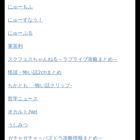
にゅーもふ
にゅーすなう！
にゅーぷる
軍茶利
スクフェスちゃんねる～ラブライブ攻略まとめ～
怪談・怖い話2chまとめ
ちかとも -怖い話クリップ-
哲学ニュース
オカルト.Net
うしみつ
ガチャガチャ～パズドラ攻略情報まとめ～