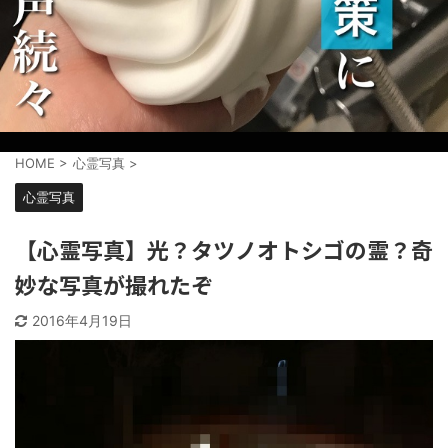
HOME
>
心霊写真
>
心霊写真
【心霊写真】光？タツノオトシゴの霊？奇
妙な写真が撮れたぞ
2016年4月19日