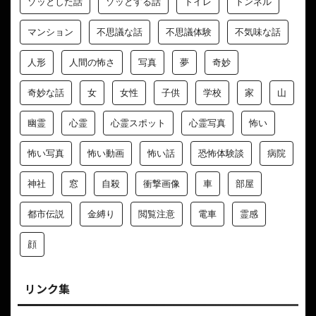
ゾッとした話
ゾッとする話
トイレ
トンネル
マンション
不思議な話
不思議体験
不気味な話
人形
人間の怖さ
写真
夢
奇妙
奇妙な話
女
女性
子供
学校
家
山
幽霊
心霊
心霊スポット
心霊写真
怖い
怖い写真
怖い動画
怖い話
恐怖体験談
病院
神社
窓
自殺
衝撃画像
車
部屋
都市伝説
金縛り
閲覧注意
電車
霊感
顔
リンク集