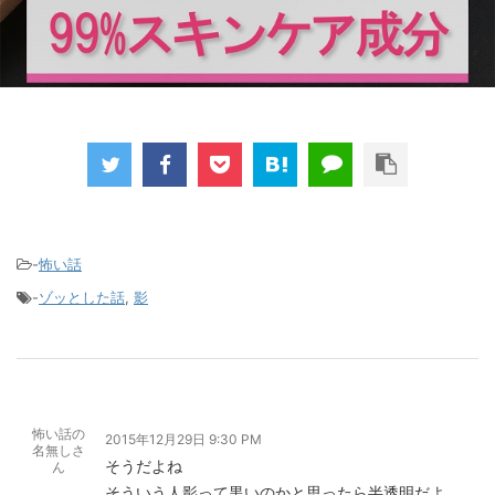
-
怖い話
-
ゾッとした話
,
影
怖い話の
2015年12月29日 9:30 PM
名無しさ
そうだよね
ん
そういう人影って黒いのかと思ったら半透明だよ