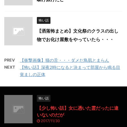
怖い話
【洒落怖まとめ】文化祭のクラスの出し
物でお化け屋敷をやっていたら・・・
PREV
【衝撃画像】猫の舌・・・ダメだ鳥肌とまらん
NEXT
【怖い話】深夜2時になると決まって部屋から鳴る目
覚ましの正体
怖い話
【少し怖い話】女に憑いた霊だったに違
いないのだが
2017/11/30