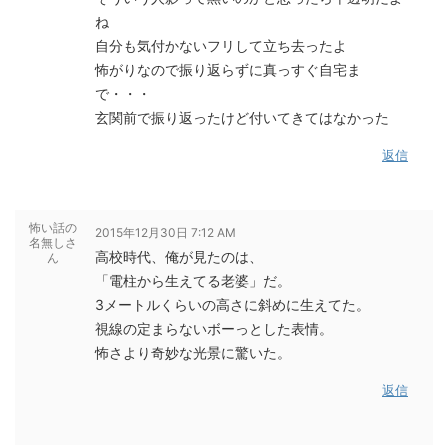
ね
自分も気付かないフリして立ち去ったよ
怖がりなので振り返らずに真っすぐ自宅ま
で・・・
玄関前で振り返ったけど付いてきてはなかった
返信
怖い話の
2015年12月30日 7:12 AM
名無しさ
高校時代、俺が見たのは、
ん
「電柱から生えてる老婆」だ。
3メートルくらいの高さに斜めに生えてた。
視線の定まらないボーっとした表情。
怖さより奇妙な光景に驚いた。
返信