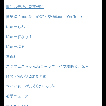
世にも奇妙な都市伝説
黄泉路 / 怖い話、心霊・恐怖動画、YouTube
にゅーもふ
にゅーすなう！
にゅーぷる
軍茶利
スクフェスちゃんねる～ラブライブ攻略まとめ～
怪談・怖い話2chまとめ
ちかとも -怖い話クリップ-
哲学ニュース
オカルト.Net