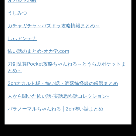
うしみつ
ガチャガチャ～パズドラ攻略情報まとめ～
しぃアンテナ
怖い話のまとめ‐オカ学.com
刀剣乱舞Pocket攻略ちゃんねる～とうらぶポケットま
とめ～
2chオカルト板・怖い話・洒落怖怪談の厳選まとめ
人から聞いた怖い話-実話恐怖話コレクション-
パラノーマルちゃんねる | 2ch怖い話まとめ