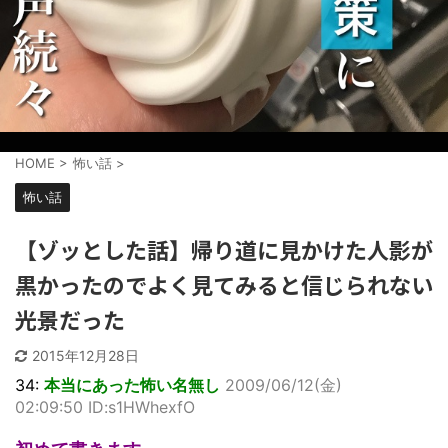
HOME
>
怖い話
>
怖い話
【ゾッとした話】帰り道に見かけた人影が
黒かったのでよく見てみると信じられない
光景だった
2015年12月28日
34:
本当にあった怖い名無し
2009/06/12(金)
02:09:50 ID:s1HWhexfO