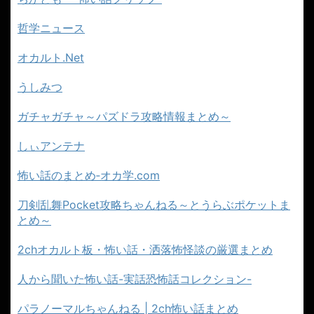
哲学ニュース
オカルト.Net
うしみつ
ガチャガチャ～パズドラ攻略情報まとめ～
しぃアンテナ
怖い話のまとめ‐オカ学.com
刀剣乱舞Pocket攻略ちゃんねる～とうらぶポケットま
とめ～
2chオカルト板・怖い話・洒落怖怪談の厳選まとめ
人から聞いた怖い話-実話恐怖話コレクション-
パラノーマルちゃんねる | 2ch怖い話まとめ