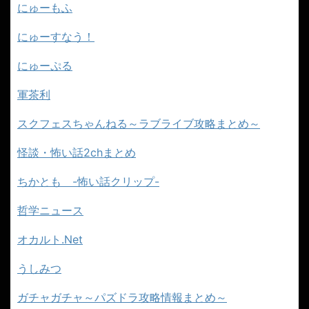
にゅーもふ
にゅーすなう！
にゅーぷる
軍茶利
スクフェスちゃんねる～ラブライブ攻略まとめ～
怪談・怖い話2chまとめ
ちかとも -怖い話クリップ-
哲学ニュース
オカルト.Net
うしみつ
ガチャガチャ～パズドラ攻略情報まとめ～