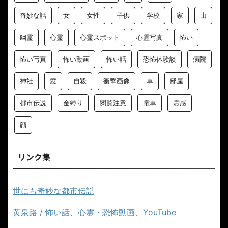
奇妙な話
女
女性
子供
学校
家
山
幽霊
心霊
心霊スポット
心霊写真
怖い
怖い写真
怖い動画
怖い話
恐怖体験談
病院
神社
窓
自殺
衝撃画像
車
部屋
都市伝説
金縛り
閲覧注意
電車
霊感
顔
リンク集
世にも奇妙な都市伝説
黄泉路 / 怖い話、心霊・恐怖動画、YouTube