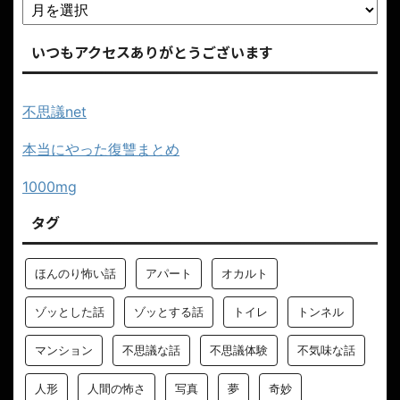
いつもアクセスありがとうございます
不思議net
本当にやった復讐まとめ
1000mg
タグ
ほんのり怖い話
アパート
オカルト
ゾッとした話
ゾッとする話
トイレ
トンネル
マンション
不思議な話
不思議体験
不気味な話
人形
人間の怖さ
写真
夢
奇妙