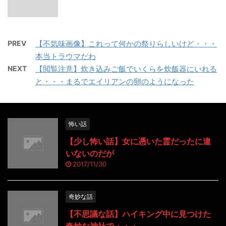
PREV
【不気味画像】これって何かの祭りらしいけど・・・
本当トラウマだわ
NEXT
【閲覧注意】炊き込みご飯でいくらを炊飯器にいれる
と・・・まるでエイリアンの卵のようになった
怖い話
【少し怖い話】女に憑いた霊だったに違
いないのだが
2017/11/30
奇妙な話
【不思議な話】ハイキング中に見つけた
奇妙な神社で・・・