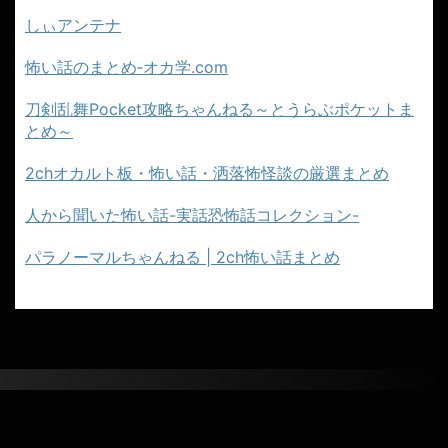
しぃアンテナ
怖い話のまとめ‐オカ学.com
刀剣乱舞Pocket攻略ちゃんねる～とうらぶポケットま
とめ～
2chオカルト板・怖い話・洒落怖怪談の厳選まとめ
人から聞いた怖い話-実話恐怖話コレクション-
パラノーマルちゃんねる | 2ch怖い話まとめ
２ちゃんねるのこわーい話まとめ｜怖い
話・都市伝説まとめ