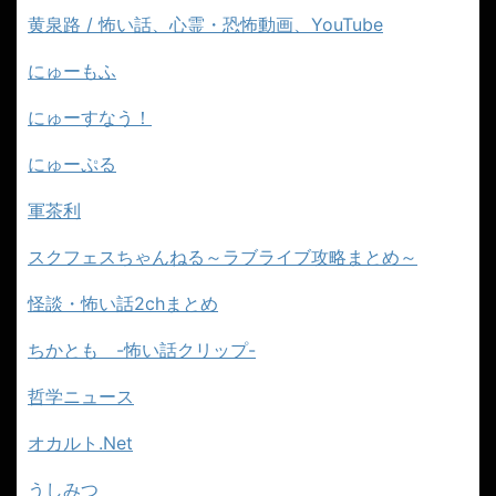
黄泉路 / 怖い話、心霊・恐怖動画、YouTube
にゅーもふ
にゅーすなう！
にゅーぷる
軍茶利
スクフェスちゃんねる～ラブライブ攻略まとめ～
怪談・怖い話2chまとめ
ちかとも -怖い話クリップ-
哲学ニュース
オカルト.Net
うしみつ