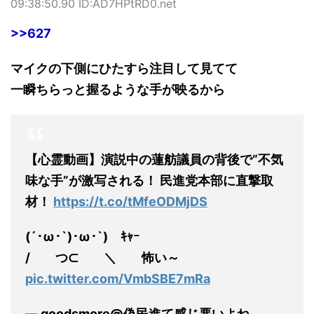
09:38:50.90 ID:AD7HPtRD0.net
>>627
マイクの下側にひたすら注目して見てて
一瞬ちらっと握るような手が映るから
【心霊動画】演説中の蓮舫議員の背後で“不気
味な手”が激写される！ 民進党本部に直撃取
材！
https://t.co/tMfeODMjDS
(´･ω･`)･ω･`) ｷｬｰ
/ つ⊂ ＼ 怖い～
pic.twitter.com/VmbSBE7mRa
— goodsmore@偽民進て感じ悪いよね