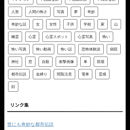
人形
人間の怖さ
写真
夢
奇妙
奇妙な話
女
女性
子供
学校
家
山
幽霊
心霊
心霊スポット
心霊写真
怖い
怖い写真
怖い動画
怖い話
恐怖体験談
病院
神社
窓
自殺
衝撃画像
車
部屋
都市伝説
金縛り
閲覧注意
電車
霊感
顔
リンク集
世にも奇妙な都市伝説