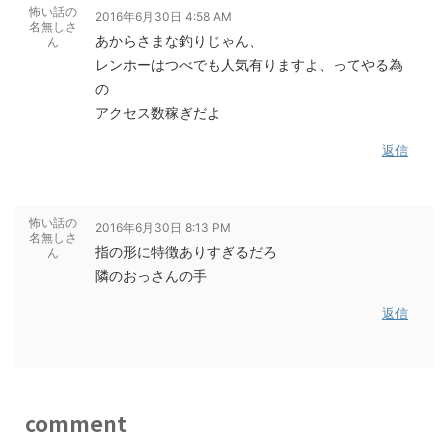
怖い話の
2016年6月30日 4:58 AM
名無しさ
あからさまな釣りじゃん、
ん
レンホーはつべでも人気有りますよ、ってやる為
の
アクセス数稼ぎだよ
返信
怖い話の
2016年6月30日 8:13 PM
名無しさ
指の形に特徴ありすぎるだろ
ん
隣のおっさんの手
返信
comment