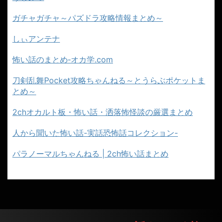
ガチャガチャ～パズドラ攻略情報まとめ～
しぃアンテナ
怖い話のまとめ‐オカ学.com
刀剣乱舞Pocket攻略ちゃんねる～とうらぶポケットま
とめ～
2chオカルト板・怖い話・洒落怖怪談の厳選まとめ
人から聞いた怖い話-実話恐怖話コレクション-
パラノーマルちゃんねる | 2ch怖い話まとめ