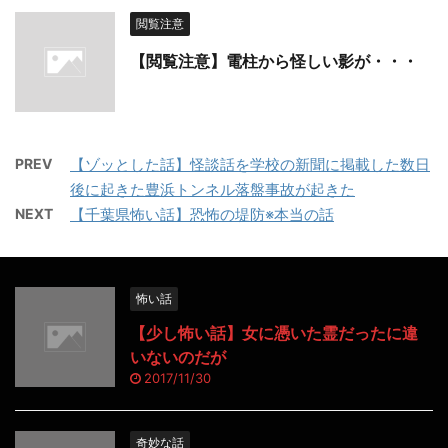
閲覧注意
【閲覧注意】電柱から怪しい影が・・・
PREV
【ゾッとした話】怪談話を学校の新聞に掲載した数日
後に起きた豊浜トンネル落盤事故が起きた
NEXT
【千葉県怖い話】恐怖の堤防※本当の話
怖い話
【少し怖い話】女に憑いた霊だったに違
いないのだが
2017/11/30
奇妙な話