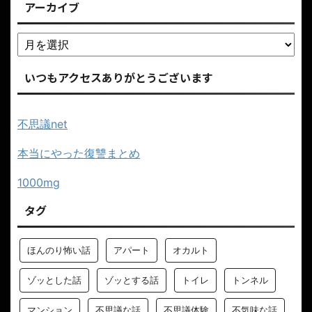
アーカイブ
いつもアクセスありがとうございます
不思議net
本当にやった復讐まとめ
1000mg
タグ
ほんのり怖い話
アパート
オカルト
ゾッとした話
ゾッとする話
トイレ
トンネル
マンション
不思議な話
不思議体験
不気味な話