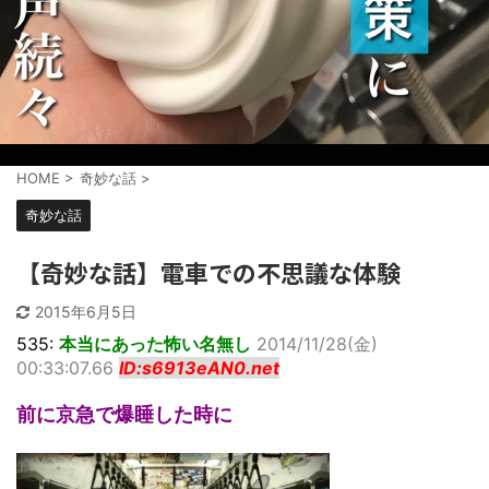
HOME
>
奇妙な話
>
奇妙な話
【奇妙な話】電車での不思議な体験
2015年6月5日
535:
本当にあった怖い名無し
2014/11/28(金)
00:33:07.66
ID:s6913eAN0.net
前に京急で爆睡した時に