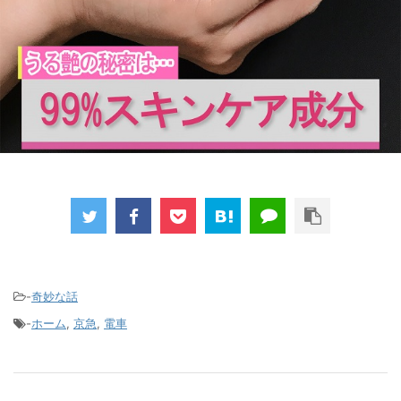
-
奇妙な話
-
ホーム
,
京急
,
電車