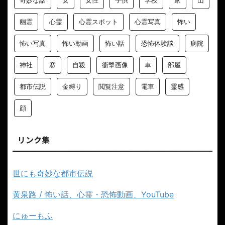
奇妙な話
女
女性
子供
学校
家
山
幽霊
心霊
心霊スポット
心霊写真
怖い
怖い写真
怖い動画
怖い話
恐怖体験談
病院
神社
窓
自殺
衝撃画像
車
部屋
都市伝説
金縛り
閲覧注意
電車
霊感
顔
リンク集
世にも奇妙な都市伝説
黄泉路 / 怖い話、心霊・恐怖動画、YouTube
にゅーもふ