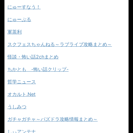
にゅーすなう！
にゅーぷる
軍茶利
スクフェスちゃんねる～ラブライブ攻略まとめ～
怪談・怖い話2chまとめ
ちかとも -怖い話クリップ-
哲学ニュース
オカルト.Net
うしみつ
ガチャガチャ～パズドラ攻略情報まとめ～
しぃアンテナ