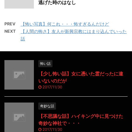
逃げた時のはなし
PREV
【怖い写真】何これ・・・怖すぎるんだけど
NEXT
【人間の怖さ】友人が新興宗教にはまり込んでいった
話
怖い話
【少し怖い話】女に憑いた霊だったに違
いないのだが
2017/11/30
奇妙な話
【不思議な話】ハイキング中に見つけた
奇妙な神社で・・・
2017/11/30