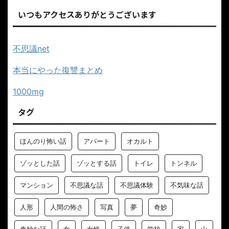
いつもアクセスありがとうございます
不思議net
本当にやった復讐まとめ
1000mg
タグ
ほんのり怖い話
アパート
オカルト
ゾッとした話
ゾッとする話
トイレ
トンネル
マンション
不思議な話
不思議体験
不気味な話
人形
人間の怖さ
写真
夢
奇妙