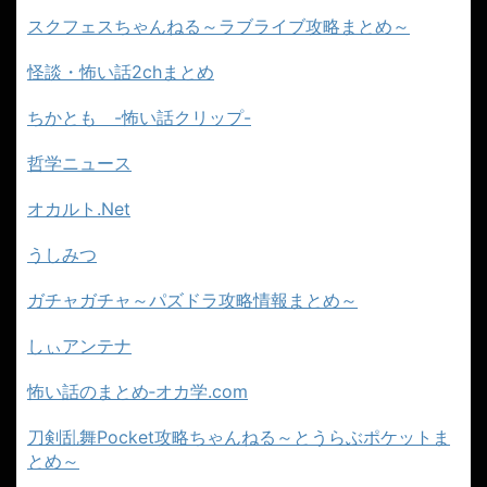
スクフェスちゃんねる～ラブライブ攻略まとめ～
怪談・怖い話2chまとめ
ちかとも -怖い話クリップ-
哲学ニュース
オカルト.Net
うしみつ
ガチャガチャ～パズドラ攻略情報まとめ～
しぃアンテナ
怖い話のまとめ‐オカ学.com
刀剣乱舞Pocket攻略ちゃんねる～とうらぶポケットま
とめ～