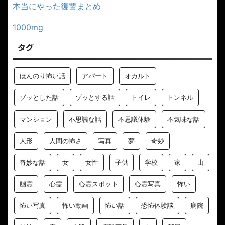
本当にやった復讐まとめ
1000mg
タグ
ほんのり怖い話
アパート
オカルト
ゾッとした話
ゾッとする話
トイレ
トンネル
マンション
不思議な話
不思議体験
不気味な話
人形
人間の怖さ
写真
夢
奇妙
奇妙な話
女
女性
子供
学校
家
山
幽霊
心霊
心霊スポット
心霊写真
怖い
怖い写真
怖い動画
怖い話
恐怖体験談
病院