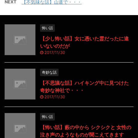
NEXT
【不気味な話】山道で・・・
怖い話
【少し怖い話】女に憑いた霊だったに違
いないのだが
2017/11/30
奇妙な話
【不思議な話】ハイキング中に見つけた
奇妙な神社で・・・
2017/11/30
怖い話
【怖い話】藪の中から シクシクと 女性の
泣き声のようなものが聞こえてきます