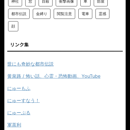
神社
窓
自殺
衝撃画像
車
部屋
都市伝説
金縛り
閲覧注意
電車
霊感
顔
リンク集
世にも奇妙な都市伝説
黄泉路 / 怖い話、心霊・恐怖動画、YouTube
にゅーもふ
にゅーすなう！
にゅーぷる
軍茶利