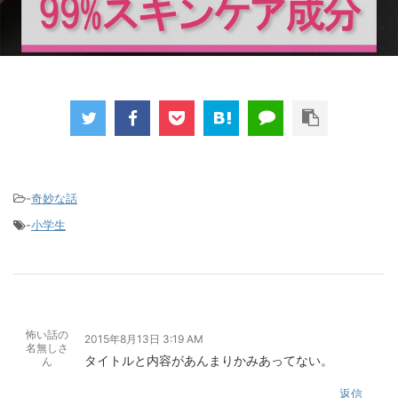
-
奇妙な話
-
小学生
怖い話の
2015年8月13日 3:19 AM
名無しさ
タイトルと内容があんまりかみあってない。
ん
返信