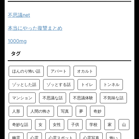
不思議net
本当にやった復讐まとめ
1000mg
タグ
ほんのり怖い話
アパート
オカルト
ゾッとした話
ゾッとする話
トイレ
トンネル
マンション
不思議な話
不思議体験
不気味な話
人形
人間の怖さ
写真
夢
奇妙
奇妙な話
女
女性
子供
学校
家
山
幽霊
心霊
心霊スポット
心霊写真
怖い