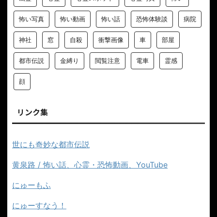
怖い写真
怖い動画
怖い話
恐怖体験談
病院
神社
窓
自殺
衝撃画像
車
部屋
都市伝説
金縛り
閲覧注意
電車
霊感
顔
リンク集
世にも奇妙な都市伝説
黄泉路 / 怖い話、心霊・恐怖動画、YouTube
にゅーもふ
にゅーすなう！