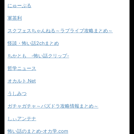
にゅーぷる
軍茶利
スクフェスちゃんねる～ラブライブ攻略まとめ～
怪談・怖い話2chまとめ
ちかとも -怖い話クリップ-
哲学ニュース
オカルト.Net
うしみつ
ガチャガチャ～パズドラ攻略情報まとめ～
しぃアンテナ
怖い話のまとめ‐オカ学.com