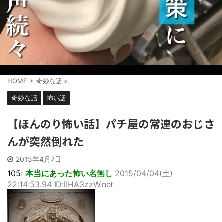
HOME
>
奇妙な話
>
奇妙な話
怖い話
【ほんのり怖い話】パチ屋の常連のおじさ
んが突然倒れた
2015年4月7日
105:
本当にあった怖い名無し
2015/04/04(土)
22:14:53.94 ID:lIHA3zzW.net