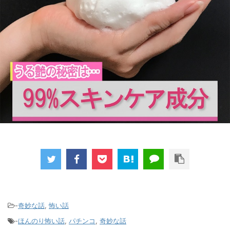
-
奇妙な話
,
怖い話
-
ほんのり怖い話
,
パチンコ
,
奇妙な話