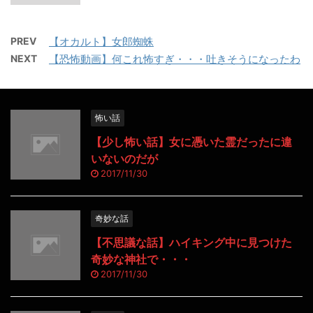
PREV
【オカルト】女郎蜘蛛
NEXT
【恐怖動画】何これ怖すぎ・・・吐きそうになったわ
怖い話
【少し怖い話】女に憑いた霊だったに違
いないのだが
2017/11/30
奇妙な話
【不思議な話】ハイキング中に見つけた
奇妙な神社で・・・
2017/11/30