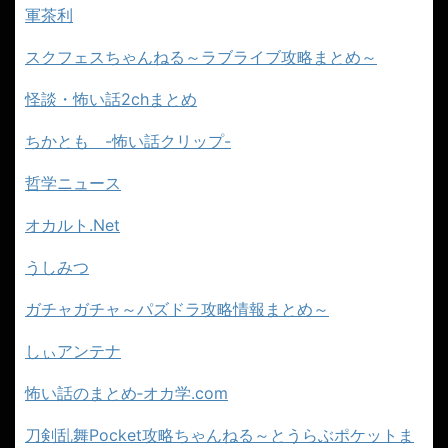
軍茶利
スクフェスちゃんねる～ラブライブ攻略まとめ～
怪談・怖い話2chまとめ
ちかとも -怖い話クリップ-
哲学ニュース
オカルト.Net
うしみつ
ガチャガチャ～パズドラ攻略情報まとめ～
しぃアンテナ
怖い話のまとめ‐オカ学.com
刀剣乱舞Pocket攻略ちゃんねる～とうらぶポケットま