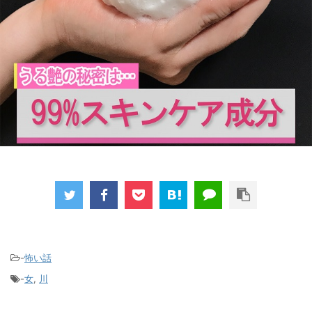
-
怖い話
-
女
,
川