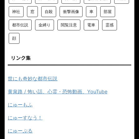
神社
窓
自殺
衝撃画像
車
部屋
都市伝説
金縛り
閲覧注意
電車
霊感
顔
リンク集
世にも奇妙な都市伝説
黄泉路 / 怖い話、心霊・恐怖動画、YouTube
にゅーもふ
にゅーすなう！
にゅーぷる