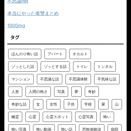
不思議net
本当にやった復讐まとめ
1000mg
タグ
ほんのり怖い話
アパート
オカルト
ゾッとした話
ゾッとする話
トイレ
トンネル
マンション
不思議な話
不思議体験
不気味な話
人形
人間の怖さ
写真
夢
奇妙
奇妙な話
女
女性
子供
学校
家
山
幽霊
心霊
心霊スポット
心霊写真
怖い
怖い写真
怖い動画
怖い話
恐怖体験談
病院