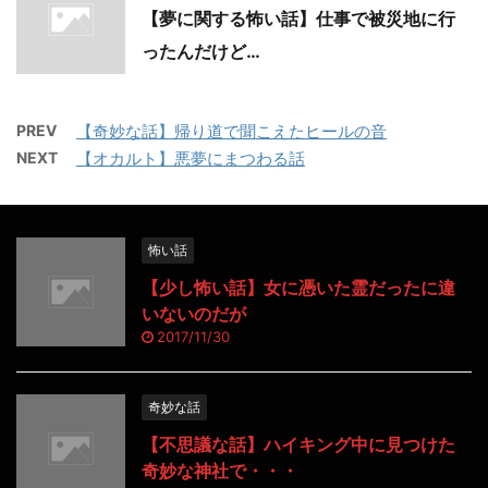
【夢に関する怖い話】仕事で被災地に行
ったんだけど…
PREV
【奇妙な話】帰り道で聞こえたヒールの音
NEXT
【オカルト】悪夢にまつわる話
怖い話
【少し怖い話】女に憑いた霊だったに違
いないのだが
2017/11/30
奇妙な話
【不思議な話】ハイキング中に見つけた
奇妙な神社で・・・