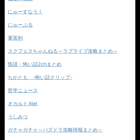
にゅーすなう！
にゅーぷる
軍茶利
スクフェスちゃんねる～ラブライブ攻略まとめ～
怪談・怖い話2chまとめ
ちかとも -怖い話クリップ-
哲学ニュース
オカルト.Net
うしみつ
ガチャガチャ～パズドラ攻略情報まとめ～