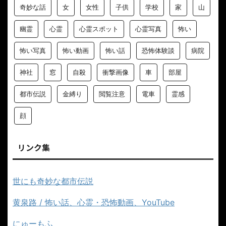
奇妙な話
女
女性
子供
学校
家
山
幽霊
心霊
心霊スポット
心霊写真
怖い
怖い写真
怖い動画
怖い話
恐怖体験談
病院
神社
窓
自殺
衝撃画像
車
部屋
都市伝説
金縛り
閲覧注意
電車
霊感
顔
リンク集
世にも奇妙な都市伝説
黄泉路 / 怖い話、心霊・恐怖動画、YouTube
にゅーもふ