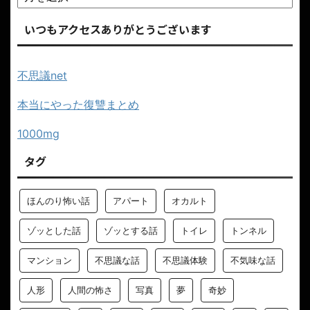
いつもアクセスありがとうございます
不思議net
本当にやった復讐まとめ
1000mg
タグ
ほんのり怖い話
アパート
オカルト
ゾッとした話
ゾッとする話
トイレ
トンネル
マンション
不思議な話
不思議体験
不気味な話
人形
人間の怖さ
写真
夢
奇妙