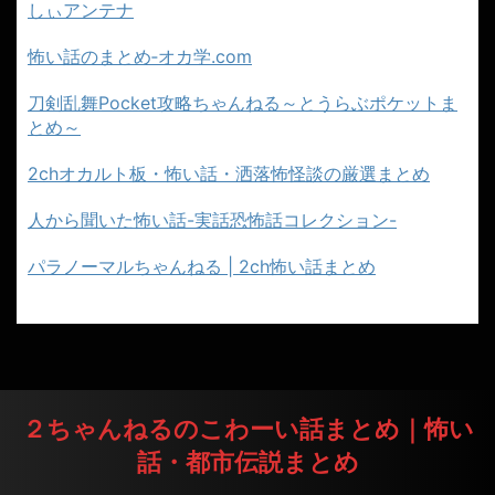
しぃアンテナ
怖い話のまとめ‐オカ学.com
刀剣乱舞Pocket攻略ちゃんねる～とうらぶポケットま
とめ～
2chオカルト板・怖い話・洒落怖怪談の厳選まとめ
人から聞いた怖い話-実話恐怖話コレクション-
パラノーマルちゃんねる | 2ch怖い話まとめ
２ちゃんねるのこわーい話まとめ｜怖い
話・都市伝説まとめ