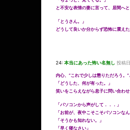
と不安な表情の妻に言って、居間へと
「とうさん。」
どうして良いか分からず恐怖に震えた
24:
本当にあった怖い名無し
投稿日：
内心、”これで少しは懲りただろう。
「どうした、何が有った。」
笑いをこらえながら息子に問い合わせ
「パソコンから声がして．．．」
「お前が、夜中こそこそパソコンなん
「そうかも知れない。」
「早く寝なさい」