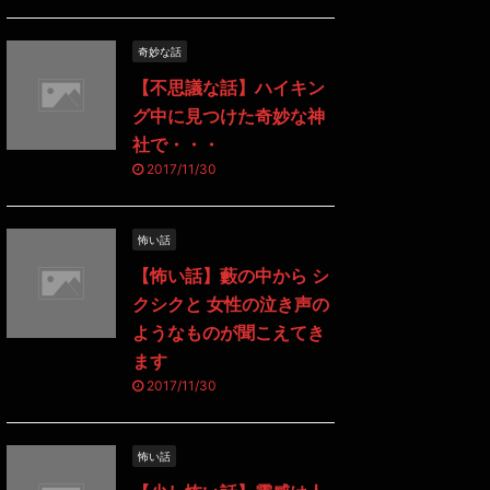
奇妙な話
【不思議な話】ハイキン
グ中に見つけた奇妙な神
社で・・・
2017/11/30
怖い話
【怖い話】藪の中から シ
クシクと 女性の泣き声の
ようなものが聞こえてき
ます
2017/11/30
怖い話