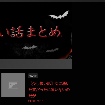
怖い話
【少し怖い話】女に憑い
た霊だったに違いないの
だが
2017/11/30