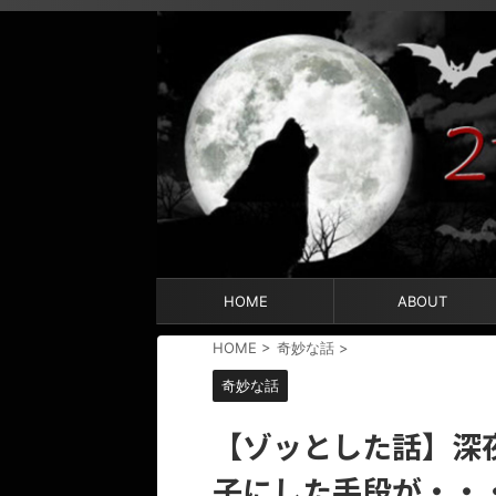
HOME
ABOUT
HOME
>
奇妙な話
>
奇妙な話
【ゾッとした話】深
子にした手段が・・