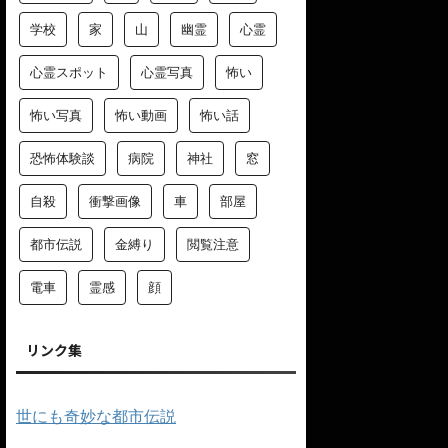
学校
家
山
幽霊
心霊
心霊スポット
心霊写真
怖い
怖い写真
怖い動画
怖い話
恐怖体験談
病院
神社
窓
自殺
衝撃画像
車
部屋
都市伝説
金縛り
閲覧注意
電車
霊感
顔
リンク集
世にも奇妙な都市伝説