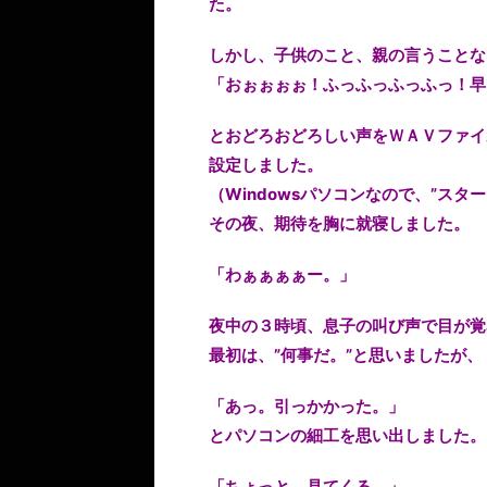
た。
しかし、子供のこと、親の言うことな
「おぉぉぉぉ！ふっふっふっふっ！早
とおどろおどろしい声をＷＡＶファイ
設定しました。
（Windowsパソコンなので、”スタ
その夜、期待を胸に就寝しました。
「わぁぁぁぁー。」
夜中の３時頃、息子の叫び声で目が覚
最初は、”何事だ。”と思いましたが、
「あっ。引っかかった。」
とパソコンの細工を思い出しました。
「ちょっと、見てくる。」