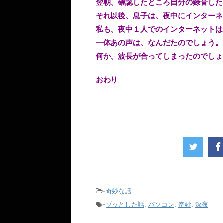
翌朝、確認したところ自分の録音した
それ以後、息子は、夜中にインターネ
私も、夜中１人でのインターネットは
一体あの声は、なんだたのでしょう。
何か、波長が合ってしまったのでしょ
おわり
-
奇妙な話
-
ゾッとした話
,
パソコン
,
奇妙
,
深夜