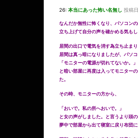
26:
本当にあった怖い名無し
投稿日：
なんだか無性に怖くなり、パソコンの
立ち上げて自分の声を確かめる気もし
居間の出口で電気を消す為立ち止まり
居間は真っ暗になりましたが、パソコ
「モニターの電源が切れてないか。」
と暗い部屋に再度は入ってモニターの
た。
その時、モニターの方から、
「おいで。私の所へおいで。」
と女の声がしました。と言うより頭の
夢中で部屋から出て寝室に戻り布団に