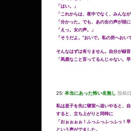
「はい。」
「これからは、夜中でなく、みんなが
「分かった。でも、あの女の声が頭に
「えっ。女の声。」
「そうだよ。”おいで。私の所へおい
そんなはずは有りません。自分が録音
「馬鹿なこと言ってるんじゃない。早
25:
本当にあった怖い名無し
投稿日：
私は息子を先に寝室へ追いやると、自
すると、立ち上がりと同時に
「おぉぉぉぉ！ふっふっふっふっ！早
という声がでました。