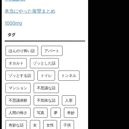
本当にやった復讐まとめ
1000mg
タグ
ほんのり怖い話
アパート
オカルト
ゾッとした話
ゾッとする話
トイレ
トンネル
マンション
不思議な話
不思議体験
不気味な話
人形
人間の怖さ
写真
夢
奇妙
奇妙な話
女
女性
子供