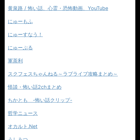
黄泉路 / 怖い話、心霊・恐怖動画、YouTube
にゅーもふ
にゅーすなう！
にゅーぷる
軍茶利
スクフェスちゃんねる～ラブライブ攻略まとめ～
怪談・怖い話2chまとめ
ちかとも -怖い話クリップ-
哲学ニュース
オカルト.Net
うしみつ