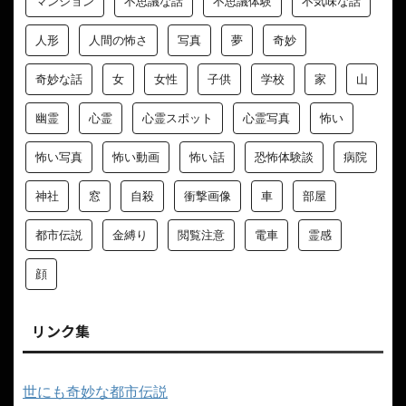
マンション
不思議な話
不思議体験
不気味な話
人形
人間の怖さ
写真
夢
奇妙
奇妙な話
女
女性
子供
学校
家
山
幽霊
心霊
心霊スポット
心霊写真
怖い
怖い写真
怖い動画
怖い話
恐怖体験談
病院
神社
窓
自殺
衝撃画像
車
部屋
都市伝説
金縛り
閲覧注意
電車
霊感
顔
リンク集
世にも奇妙な都市伝説