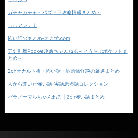
ガチャガチャ～パズドラ攻略情報まとめ～
しぃアンテナ
怖い話のまとめ‐オカ学.com
刀剣乱舞Pocket攻略ちゃんねる～とうらぶポケットま
とめ～
2chオカルト板・怖い話・洒落怖怪談の厳選まとめ
人から聞いた怖い話-実話恐怖話コレクション-
パラノーマルちゃんねる | 2ch怖い話まとめ