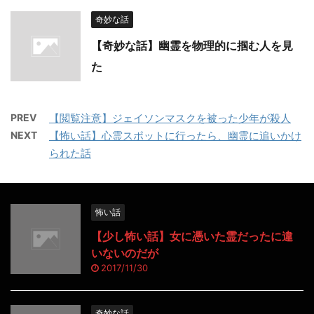
奇妙な話
【奇妙な話】幽霊を物理的に掴む人を見
た
PREV
【閲覧注意】ジェイソンマスクを被った少年が殺人
NEXT
【怖い話】心霊スポットに行ったら、幽霊に追いかけ
られた話
怖い話
【少し怖い話】女に憑いた霊だったに違
いないのだが
2017/11/30
奇妙な話