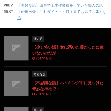
PREV
【奇妙な話】田舎で土木作業員をしていた知人の話
NEXT
【恐怖画像】これダメ・・・何度見ても気持ち悪くな
る
怖い話
【少し怖い話】女に憑いた霊だったに違
いないのだが
2017/11/30
奇妙な話
【不思議な話】ハイキング中に見つけた
奇妙な神社で・・・
2017/11/30
怖い話