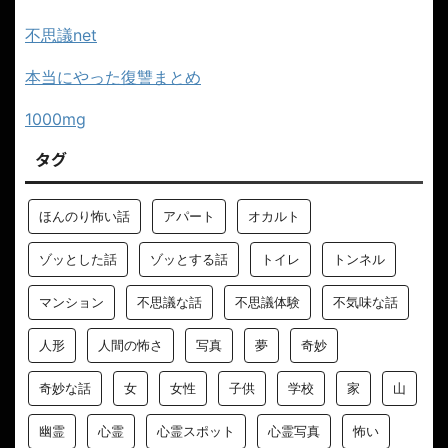
不思議net
本当にやった復讐まとめ
1000mg
タグ
ほんのり怖い話
アパート
オカルト
ゾッとした話
ゾッとする話
トイレ
トンネル
マンション
不思議な話
不思議体験
不気味な話
人形
人間の怖さ
写真
夢
奇妙
奇妙な話
女
女性
子供
学校
家
山
幽霊
心霊
心霊スポット
心霊写真
怖い