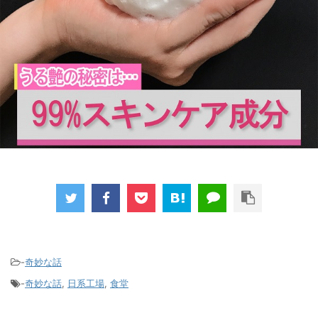
-
奇妙な話
-
奇妙な話
,
日系工場
,
食堂