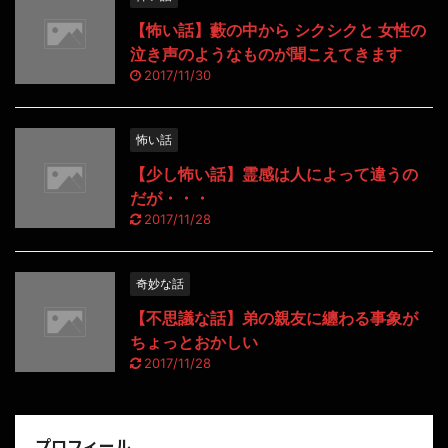
【怖い話】藪の中から シクシクと 女性の
泣き声のようなものが聞こえてきます
2017/11/30
怖い話
【少し怖い話】霊感は人によって違うの
だが・・・
2017/11/28
奇妙な話
【不思議な話】弟の親友に纏わる事象が
ちょっとおかしい
2017/11/28
プロフィール