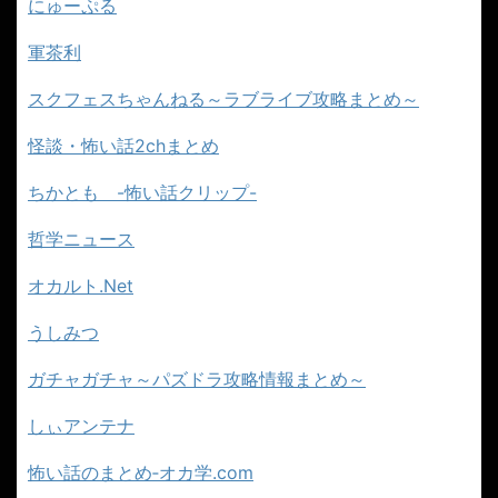
にゅーぷる
軍茶利
スクフェスちゃんねる～ラブライブ攻略まとめ～
怪談・怖い話2chまとめ
ちかとも -怖い話クリップ-
哲学ニュース
オカルト.Net
うしみつ
ガチャガチャ～パズドラ攻略情報まとめ～
しぃアンテナ
怖い話のまとめ‐オカ学.com