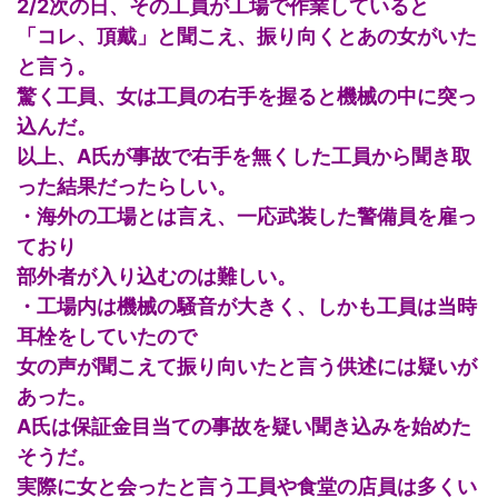
2/2次の日、その工員が工場で作業していると
「コレ、頂戴」と聞こえ、振り向くとあの女がいた
と言う。
驚く工員、女は工員の右手を握ると機械の中に突っ
込んだ。
以上、A氏が事故で右手を無くした工員から聞き取
った結果だったらしい。
・海外の工場とは言え、一応武装した警備員を雇っ
ており
部外者が入り込むのは難しい。
・工場内は機械の騒音が大きく、しかも工員は当時
耳栓をしていたので
女の声が聞こえて振り向いたと言う供述には疑いが
あった。
A氏は保証金目当ての事故を疑い聞き込みを始めた
そうだ。
実際に女と会ったと言う工員や食堂の店員は多くい