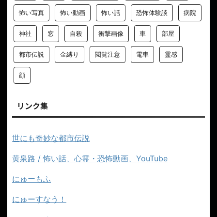
怖い写真
怖い動画
怖い話
恐怖体験談
病院
神社
窓
自殺
衝撃画像
車
部屋
都市伝説
金縛り
閲覧注意
電車
霊感
顔
リンク集
世にも奇妙な都市伝説
黄泉路 / 怖い話、心霊・恐怖動画、YouTube
にゅーもふ
にゅーすなう！