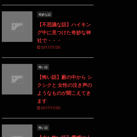
奇妙な話
【不思議な話】ハイキン
グ中に見つけた奇妙な神
社で・・・
2017/11/30
怖い話
【怖い話】藪の中から シ
クシクと 女性の泣き声の
ようなものが聞こえてき
ます
2017/11/30
怖い話