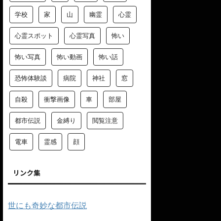
学校
家
山
幽霊
心霊
心霊スポット
心霊写真
怖い
怖い写真
怖い動画
怖い話
恐怖体験談
病院
神社
窓
自殺
衝撃画像
車
部屋
都市伝説
金縛り
閲覧注意
電車
霊感
顔
リンク集
世にも奇妙な都市伝説