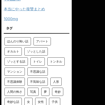
本当にやった復讐まとめ
1000mg
タグ
ほんのり怖い話
アパート
オカルト
ゾッとした話
ゾッとする話
トイレ
トンネル
マンション
不思議な話
不思議体験
不気味な話
人形
人間の怖さ
写真
夢
奇妙
奇妙な話
女
女性
子供