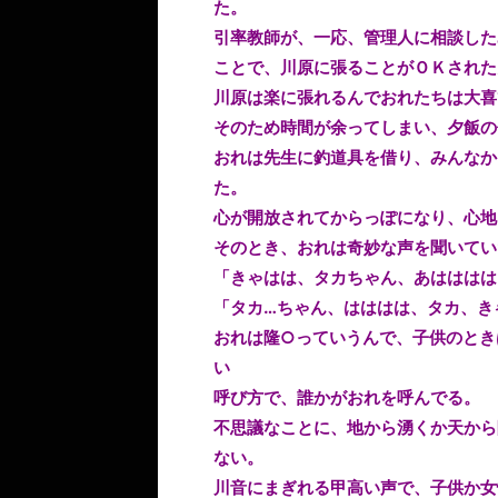
た。
引率教師が、一応、管理人に相談した
ことで、川原に張ることがＯＫされた
川原は楽に張れるんでおれたちは大喜
そのため時間が余ってしまい、夕飯の
おれは先生に釣道具を借り、みんなか
た。
心が開放されてからっぽになり、心地
そのとき、おれは奇妙な声を聞いてい
「きゃはは、タカちゃん、あはははは
「タカ…ちゃん、はははは、タカ、き
おれは隆○っていうんで、子供のとき
い
呼び方で、誰かがおれを呼んでる。
不思議なことに、地から湧くか天から
ない。
川音にまぎれる甲高い声で、子供か女