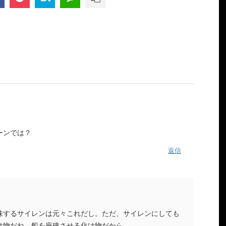
ーンでは？
返信
味するサイレンは元々これだし。ただ、サイレンにしても
け物だね。船を座礁させる化け物だから