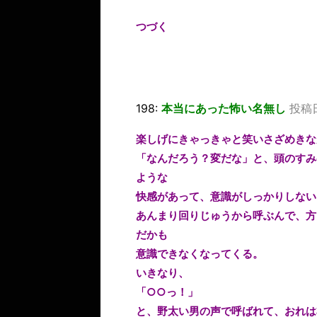
つづく
198:
本当にあった怖い名無し
投稿日：
楽しげにきゃっきゃと笑いさざめきな
「なんだろう？変だな」と、頭のすみ
ような
快感があって、意識がしっかりしない
あんまり回りじゅうから呼ぶんで、方
だかも
意識できなくなってくる。
いきなり、
「○○っ！」
と、野太い男の声で呼ばれて、おれは