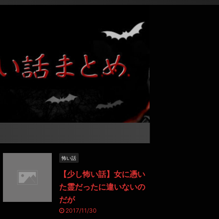
怖い話
【少し怖い話】女に憑い
た霊だったに違いないの
だが
2017/11/30