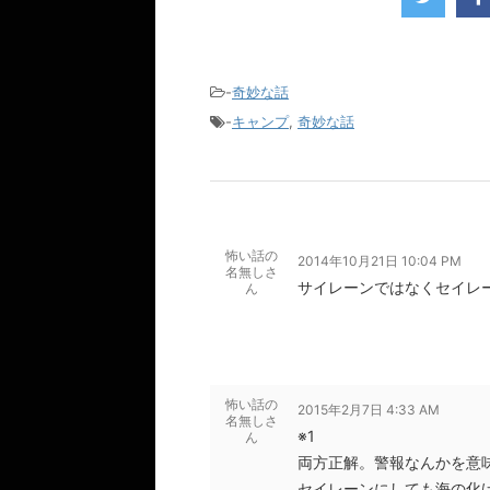
-
奇妙な話
-
キャンプ
,
奇妙な話
怖い話の
2014年10月21日 10:04 PM
名無しさ
サイレーンではなくセイレ
ん
怖い話の
2015年2月7日 4:33 AM
名無しさ
※1
ん
両方正解。警報なんかを意
セイレーンにしても海の化