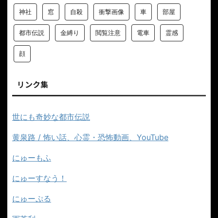
神社
窓
自殺
衝撃画像
車
部屋
都市伝説
金縛り
閲覧注意
電車
霊感
顔
リンク集
世にも奇妙な都市伝説
黄泉路 / 怖い話、心霊・恐怖動画、YouTube
にゅーもふ
にゅーすなう！
にゅーぷる