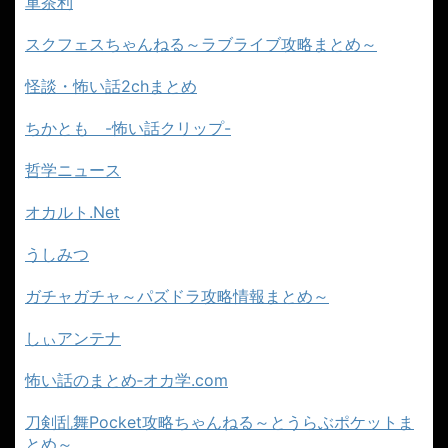
軍茶利
スクフェスちゃんねる～ラブライブ攻略まとめ～
怪談・怖い話2chまとめ
ちかとも -怖い話クリップ-
哲学ニュース
オカルト.Net
うしみつ
ガチャガチャ～パズドラ攻略情報まとめ～
しぃアンテナ
怖い話のまとめ‐オカ学.com
刀剣乱舞Pocket攻略ちゃんねる～とうらぶポケットま
とめ～