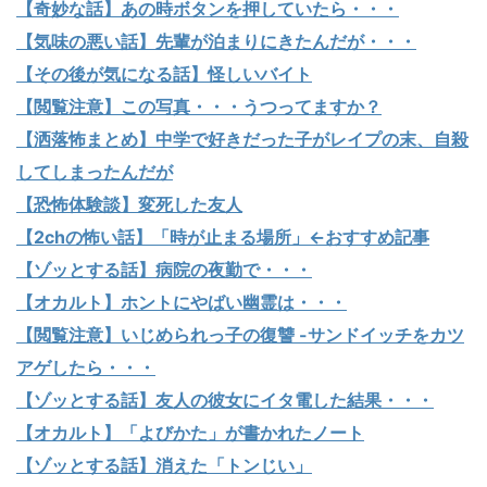
【奇妙な話】あの時ボタンを押していたら・・・
【気味の悪い話】先輩が泊まりにきたんだが・・・
【その後が気になる話】怪しいバイト
【閲覧注意】この写真・・・うつってますか？
【洒落怖まとめ】中学で好きだった子がレイプの末、自殺
してしまったんだが
【恐怖体験談】変死した友人
【2chの怖い話】「時が止まる場所」←おすすめ記事
【ゾッとする話】病院の夜勤で・・・
【オカルト】ホントにやばい幽霊は・・・
【閲覧注意】いじめられっ子の復讐 -サンドイッチをカツ
アゲしたら・・・
【ゾッとする話】友人の彼女にイタ電した結果・・・
【オカルト】「よびかた」が書かれたノート
【ゾッとする話】消えた「トンじい」