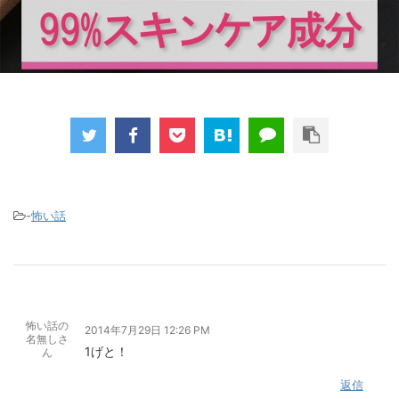
-
怖い話
怖い話の
2014年7月29日 12:26 PM
名無しさ
1げと！
ん
返信