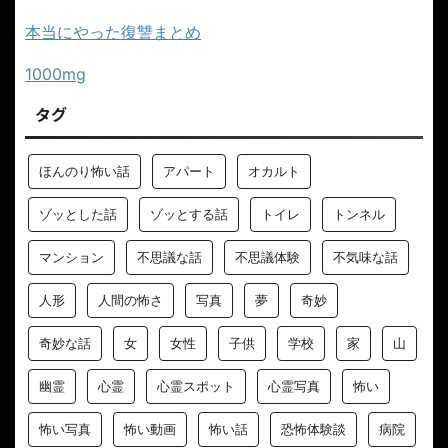
本当にやった復讐まとめ
1000mg
タグ
ほんのり怖い話
アパート
オカルト
ゾッとした話
ゾッとする話
トイレ
トンネル
マンション
不思議な話
不思議体験
不気味な話
人形
人間の怖さ
写真
夢
奇妙
奇妙な話
女
女性
子供
学校
家
山
幽霊
心霊
心霊スポット
心霊写真
怖い
怖い写真
怖い動画
怖い話
恐怖体験談
病院