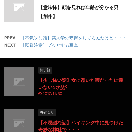
【意味怖】顔を見れば年齢が分かる男
【創作】
PREV
【不気味な話】某大学の守衛をしてるんだけど・・・
NEXT
【閲覧注意】ゾッとする写真
怖い話
【少し怖い話】女に憑いた霊だったに違
いないのだが
2017/11/30
奇妙な話
【不思議な話】ハイキング中に見つけた
奇妙な神社で・・・