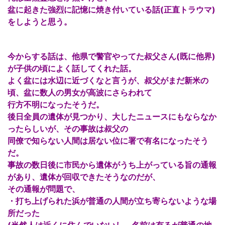
盆に起きた強烈に記憶に焼き付いている話(正直トラウマ)
をしようと思う。
今からする話は、他県で警官やってた叔父さん(既に他界)
が子供の頃によく話してくれた話。
よく盆には水辺に近づくなと言うが、叔父がまだ新米の
頃、盆に数人の男女が高波にさらわれて
行方不明になったそうだ。
後日全員の遺体が見つかり、大したニュースにもならなか
ったらしいが、その事故は叔父の
同僚で知らない人間は居ない位に署で有名になったそう
だ。
事故の数日後に市民から遺体がうち上がっている旨の通報
があり、遺体が回収できたそうなのだが、
その通報が問題で、
・打ち上げられた浜が普通の人間が立ち寄らないような場
所だった
(当然人は近くに住んでいないし、名前は有るが普通の地