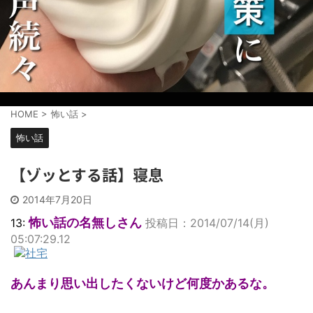
HOME
>
怖い話
>
怖い話
【ゾッとする話】寝息
2014年7月20日
怖い話の名無しさん
13:
投稿日：2014/07/14(月)
05:07:29.12
あんまり思い出したくないけど何度かあるな。