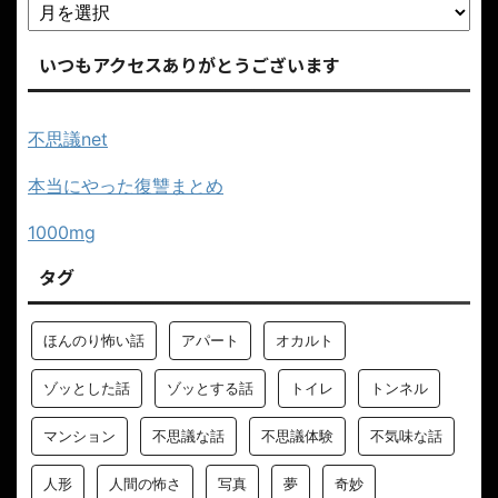
いつもアクセスありがとうございます
不思議net
本当にやった復讐まとめ
1000mg
タグ
ほんのり怖い話
アパート
オカルト
ゾッとした話
ゾッとする話
トイレ
トンネル
マンション
不思議な話
不思議体験
不気味な話
人形
人間の怖さ
写真
夢
奇妙