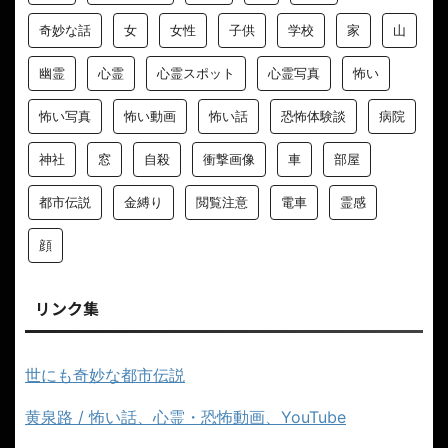
奇妙な話
女
女性
子供
学校
家
山
幽霊
心霊
心霊スポット
心霊写真
怖い
怖い写真
怖い動画
怖い話
恐怖体験談
病院
神社
窓
自殺
衝撃画像
車
部屋
都市伝説
金縛り
閲覧注意
電車
霊感
顔
リンク集
世にも奇妙な都市伝説
黄泉路 / 怖い話、心霊・恐怖動画、YouTube