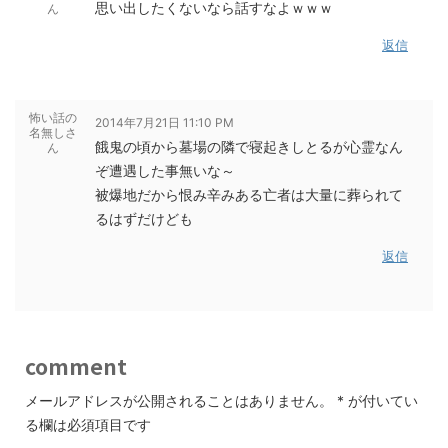
思い出したくないなら話すなよｗｗｗ
ん
返信
怖い話の
2014年7月21日 11:10 PM
名無しさ
餓鬼の頃から墓場の隣で寝起きしとるが心霊なん
ん
ぞ遭遇した事無いな～
被爆地だから恨み辛みある亡者は大量に葬られて
るはずだけども
返信
comment
メールアドレスが公開されることはありません。
*
が付いてい
る欄は必須項目です