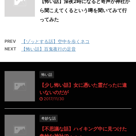
【怖い話】深夜2時になると奇声が神社か
ら聞こえてくるという噂を聞いてみて行
ってみた
PREV
【ゾッとする話】空中を歩くネコ
NEXT
【怖い話】百鬼夜行の足音
怖い話
【少し怖い話】女に憑いた霊だったに違
いないのだが
2017/11/30
奇妙な話
【不思議な話】ハイキング中に見つけた
奇妙な神社で・・・