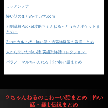
しぃアンテナ
怖い話のまとめ‐オカ学.com
刀剣乱舞Pocket攻略ちゃんねる～とうらぶポケットま
とめ～
2chオカルト板・怖い話・洒落怖怪談の厳選まとめ
人から聞いた怖い話-実話恐怖話コレクション-
パラノーマルちゃんねる | 2ch怖い話まとめ
２ちゃんねるのこわーい話まとめ｜怖い
話・都市伝説まとめ