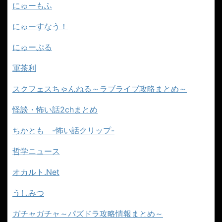
にゅーもふ
にゅーすなう！
にゅーぷる
軍茶利
スクフェスちゃんねる～ラブライブ攻略まとめ～
怪談・怖い話2chまとめ
ちかとも -怖い話クリップ-
哲学ニュース
オカルト.Net
うしみつ
ガチャガチャ～パズドラ攻略情報まとめ～