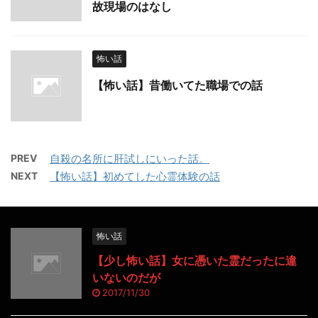
故現場のはなし
怖い話
【怖い話】昔働いてた職場での話
PREV
自殺の名所に肝試しにいった話。
NEXT
【怖い話】初めてした心霊体験の話
怖い話
【少し怖い話】女に憑いた霊だったに違
いないのだが
2017/11/30