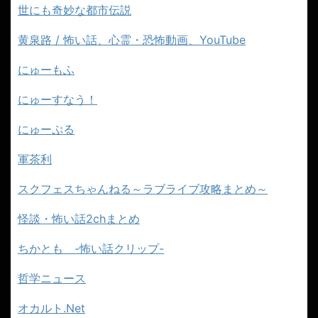
世にも奇妙な都市伝説
黄泉路 / 怖い話、心霊・恐怖動画、YouTube
にゅーもふ
にゅーすなう！
にゅーぷる
軍茶利
スクフェスちゃんねる～ラブライブ攻略まとめ～
怪談・怖い話2chまとめ
ちかとも -怖い話クリップ-
哲学ニュース
オカルト.Net