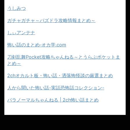
うしみつ
ガチャガチャ～パズドラ攻略情報まとめ～
しぃアンテナ
怖い話のまとめ‐オカ学.com
刀剣乱舞Pocket攻略ちゃんねる～とうらぶポケットま
とめ～
2chオカルト板・怖い話・洒落怖怪談の厳選まとめ
人から聞いた怖い話-実話恐怖話コレクション-
パラノーマルちゃんねる | 2ch怖い話まとめ