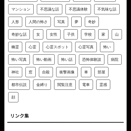
マンション
不思議な話
不思議体験
不気味な話
人形
人間の怖さ
写真
夢
奇妙
奇妙な話
女
女性
子供
学校
家
山
幽霊
心霊
心霊スポット
心霊写真
怖い
怖い写真
怖い動画
怖い話
恐怖体験談
病院
神社
窓
自殺
衝撃画像
車
部屋
都市伝説
金縛り
閲覧注意
電車
霊感
顔
リンク集