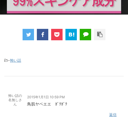
-
怖い話
怖い話の
2015年1月1日 10:59 PM
名無しさ
鳥肌ヤベエエ ｶﾞｸｶﾞｸ
ん
返信