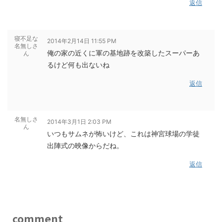
返信
寝不足な
2014年2月14日 11:55 PM
名無しさ
俺の家の近くに軍の基地跡を改築したスーパーあ
ん
るけど何も出ないね
返信
名無しさ
2014年3月1日 2:03 PM
ん
いつもサムネが怖いけど、これは神宮球場の学徒
出陣式の映像からだね。
返信
comment