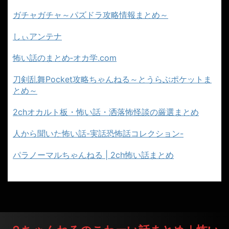
ガチャガチャ～パズドラ攻略情報まとめ～
しぃアンテナ
怖い話のまとめ‐オカ学.com
刀剣乱舞Pocket攻略ちゃんねる～とうらぶポケットま
とめ～
2chオカルト板・怖い話・洒落怖怪談の厳選まとめ
人から聞いた怖い話-実話恐怖話コレクション-
パラノーマルちゃんねる | 2ch怖い話まとめ