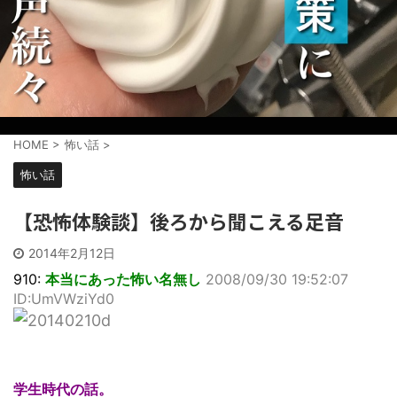
HOME
>
怖い話
>
怖い話
【恐怖体験談】後ろから聞こえる足音
2014年2月12日
910:
本当にあった怖い名無し
2008/09/30 19:52:07
ID:UmVWziYd0
学生時代の話。