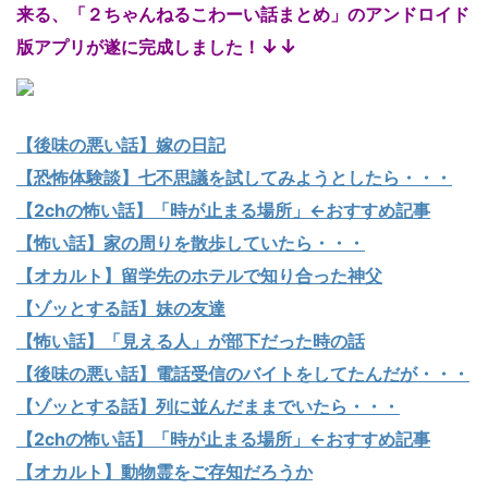
来る、「２ちゃんねるこわーい話まとめ」のアンドロイド
↓↓
版アプリが遂に完成しました！
【後味の悪い話】嫁の日記
【恐怖体験談】七不思議を試してみようとしたら・・・
【2chの怖い話】「時が止まる場所」←おすすめ記事
【怖い話】家の周りを散歩していたら・・・
【オカルト】留学先のホテルで知り合った神父
【ゾッとする話】妹の友達
【怖い話】「見える人」が部下だった時の話
【後味の悪い話】電話受信のバイトをしてたんだが・・・
【ゾッとする話】列に並んだままでいたら・・・
【2chの怖い話】「時が止まる場所」←おすすめ記事
【オカルト】動物霊をご存知だろうか