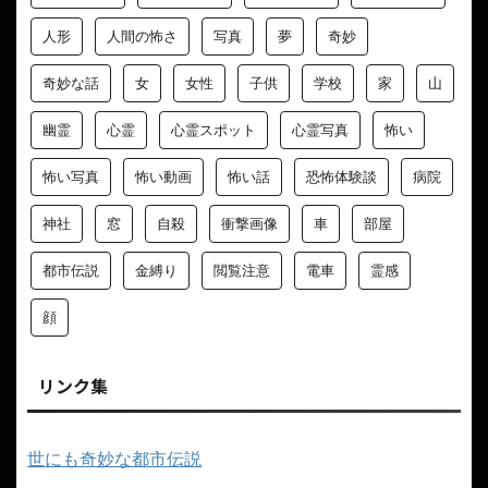
人形
人間の怖さ
写真
夢
奇妙
奇妙な話
女
女性
子供
学校
家
山
幽霊
心霊
心霊スポット
心霊写真
怖い
怖い写真
怖い動画
怖い話
恐怖体験談
病院
神社
窓
自殺
衝撃画像
車
部屋
都市伝説
金縛り
閲覧注意
電車
霊感
顔
リンク集
世にも奇妙な都市伝説