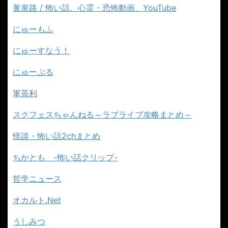
黄泉路 / 怖い話、心霊・恐怖動画、YouTube
にゅーもふ
にゅーすなう！
にゅーぷる
軍茶利
スクフェスちゃんねる～ラブライブ攻略まとめ～
怪談・怖い話2chまとめ
ちかとも -怖い話クリップ-
哲学ニュース
オカルト.Net
うしみつ