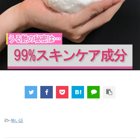
-
怖い話