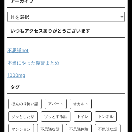
アーカイブ
いつもアクセスありがとうございます
不思議net
本当にやった復讐まとめ
1000mg
タグ
ほんのり怖い話
アパート
オカルト
ゾッとした話
ゾッとする話
トイレ
トンネル
マンション
不思議な話
不思議体験
不気味な話