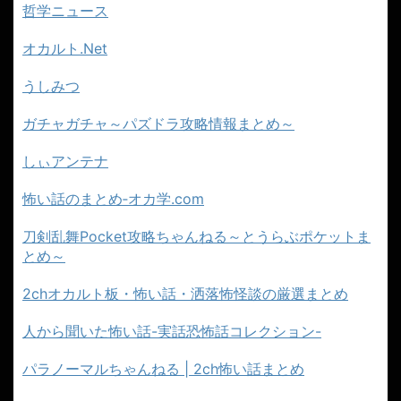
哲学ニュース
オカルト.Net
うしみつ
ガチャガチャ～パズドラ攻略情報まとめ～
しぃアンテナ
怖い話のまとめ‐オカ学.com
刀剣乱舞Pocket攻略ちゃんねる～とうらぶポケットま
とめ～
2chオカルト板・怖い話・洒落怖怪談の厳選まとめ
人から聞いた怖い話-実話恐怖話コレクション-
パラノーマルちゃんねる | 2ch怖い話まとめ