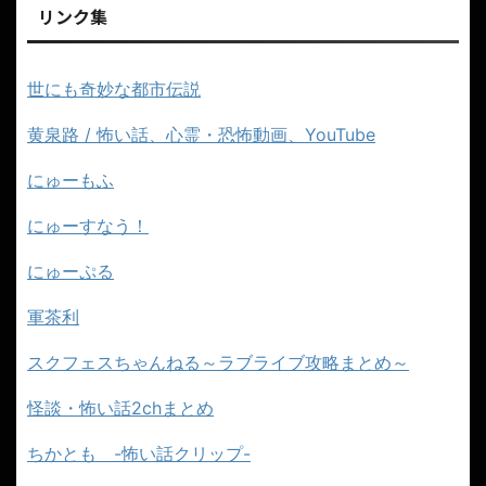
リンク集
世にも奇妙な都市伝説
黄泉路 / 怖い話、心霊・恐怖動画、YouTube
にゅーもふ
にゅーすなう！
にゅーぷる
軍茶利
スクフェスちゃんねる～ラブライブ攻略まとめ～
怪談・怖い話2chまとめ
ちかとも -怖い話クリップ-