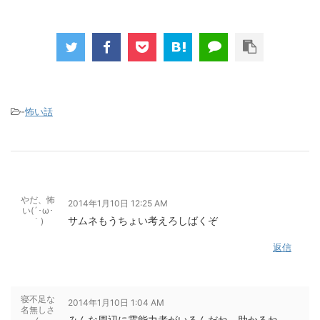
-
怖い話
やだ、怖
2014年1月10日 12:25 AM
い(´･ω･
サムネもうちょい考えろしばくぞ
｀)
返信
寝不足な
2014年1月10日 1:04 AM
名無しさ
みんな周辺に霊能力者がいるんだね、助かるね