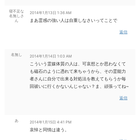
寝不足な
2014年1月13日 1:36 AM
名無しさ
まあ霊感の強い人は自重しなさいってことで
ん
返信
名無し
2014年1月14日 1:03 AM
こういう霊媒体質の人は、可哀想とか思わなくて
も磁石のように憑れて来ちゃうから、その霊能力
者さんに自分で出来る対処法を教えてもらうか毎
回祓いに行くかないんじゃない？ま、頑張ってね~
返信
あ
2014年1月15日 4:41 PM
哀悼と同情は違う。