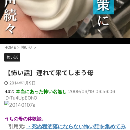
HOME
>
怖い話
>
怖い話
【怖い話】連れて来てしまう母
2014年1月9日
942:
本当にあった怖い名無し
2009/06/19 06:56:06
ID:Tu4UpEOhO
うちの母の体験談。
引用元:
・
死ぬ程洒落にならない怖い話を集めてみ