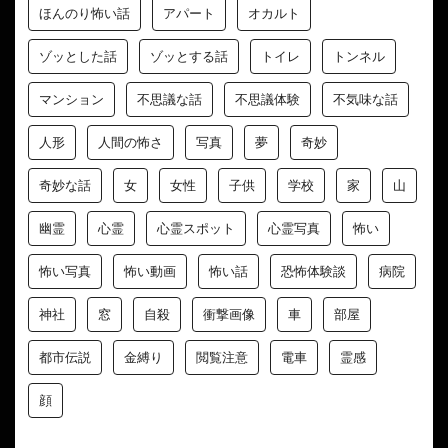
ほんのり怖い話
アパート
オカルト
ゾッとした話
ゾッとする話
トイレ
トンネル
マンション
不思議な話
不思議体験
不気味な話
人形
人間の怖さ
写真
夢
奇妙
奇妙な話
女
女性
子供
学校
家
山
幽霊
心霊
心霊スポット
心霊写真
怖い
怖い写真
怖い動画
怖い話
恐怖体験談
病院
神社
窓
自殺
衝撃画像
車
部屋
都市伝説
金縛り
閲覧注意
電車
霊感
顔