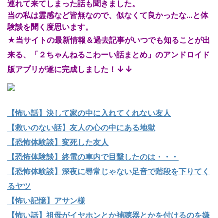
連れて来てしまった話も聞きました。
当の私は霊感など皆無なので、似なくて良かったな…と体
験談を聞く度思います。
★当サイトの最新情報＆過去記事がいつでも知ることが出
来る、「２ちゃんねるこわーい話まとめ」のアンドロイド
↓↓
版アプリが遂に完成しました！
【怖い話】決して家の中に入れてくれない友人
【救いのない話】友人の心の中にある地獄
【恐怖体験談】変死した友人
【恐怖体験談】終電の車内で目撃したのは・・・
【恐怖体験談】深夜に尋常じゃない足音で階段を下りてく
るヤツ
【怖い記憶】アサン様
【怖い話】祖母がイヤホンとか補聴器とかを付けるのを嫌