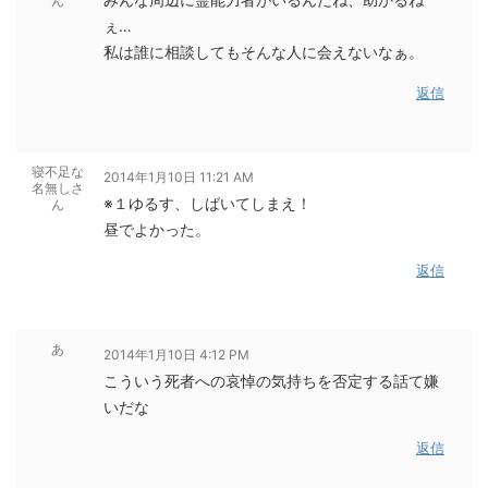
ん
ぇ…
私は誰に相談してもそんな人に会えないなぁ。
返信
寝不足な
2014年1月10日 11:21 AM
名無しさ
※１ゆるす、しばいてしまえ！
ん
昼でよかった。
返信
あ
2014年1月10日 4:12 PM
こういう死者への哀悼の気持ちを否定する話て嫌
いだな
返信