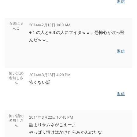
返信
五徳にゃ
2014年2月13日 1:09 AM
んこ
※１の人と※３の人にフイタｗｗ。恐怖心が吹っ飛
んだｗｗ。
返信
怖い話の
2014年3月18日 4:29 PM
名無しさ
怖くない話
ん
返信
怖い話の
2014年3月22日 10:45 PM
名無しさ
話よりサムネがこえーよ
ん
やっぱり情けはかけたらあかんのだな