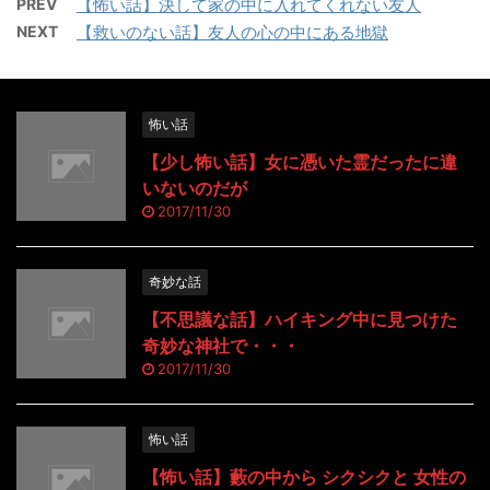
PREV
【怖い話】決して家の中に入れてくれない友人
NEXT
【救いのない話】友人の心の中にある地獄
怖い話
【少し怖い話】女に憑いた霊だったに違
いないのだが
2017/11/30
奇妙な話
【不思議な話】ハイキング中に見つけた
奇妙な神社で・・・
2017/11/30
怖い話
【怖い話】藪の中から シクシクと 女性の