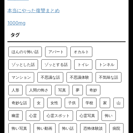
本当にやった復讐まとめ
1000mg
タグ
ほんのり怖い話
アパート
オカルト
ゾッとした話
ゾッとする話
トイレ
トンネル
マンション
不思議な話
不思議体験
不気味な話
人形
人間の怖さ
写真
夢
奇妙
奇妙な話
女
女性
子供
学校
家
山
幽霊
心霊
心霊スポット
心霊写真
怖い
怖い写真
怖い動画
怖い話
恐怖体験談
病院