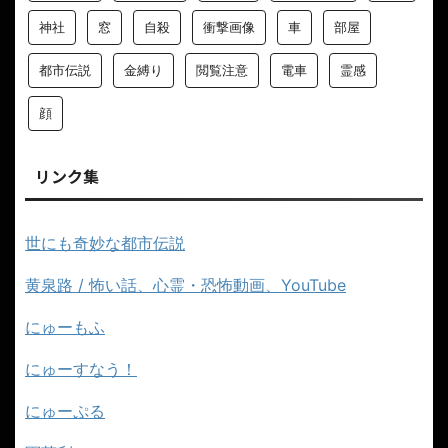
神社
窓
自殺
衝撃画像
車
部屋
都市伝説
金縛り
閲覧注意
電車
霊感
顔
リンク集
世にも奇妙な都市伝説
黄泉路 / 怖い話、心霊・恐怖動画、YouTube
にゅーもふ
にゅーすなう！
にゅーぷる