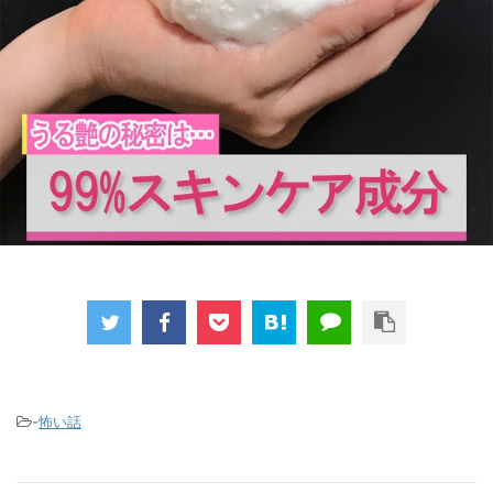
-
怖い話