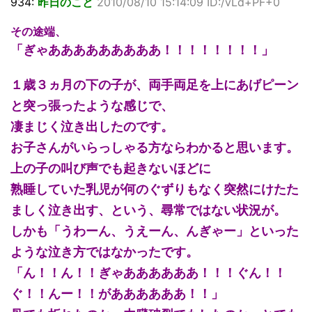
934:
昨日のこと
2010/08/10 15:14:09 ID:/vLd+PF+0
その途端、
「ぎゃあああああああああ！！！！！！！！」
１歳３ヵ月の下の子が、両手両足を上にあげピーン
と突っ張ったような感じで、
凄まじく泣き出したのです。
お子さんがいらっしゃる方ならわかると思います。
上の子の叫び声でも起きないほどに
熟睡していた乳児が何のぐずりもなく突然にけたた
ましく泣き出す、という、尋常ではない状況が。
しかも「うわーん、うえーん、んぎゃー」といった
ような泣き方ではなかったです。
「ん！！ん！！ぎゃああああああ！！！ぐん！！
ぐ！！んー！！がああああああ！！」