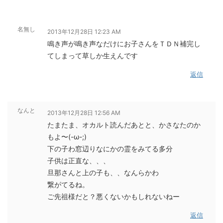
名無し
2013年12月28日 12:23 AM
鳴き声が鳴き声なだけにお子さんをＴＤＮ補完し
てしまって草しか生えんです
返信
なんと
2013年12月28日 12:56 AM
たまたま、オカルト読んだあとと、かさなたのか
もよ〜(-ω-;)
下の子わ窓辺りなにかの霊をみてる多分
子供は正直な、、、
旦那さんと上の子も、、なんらかわ
繋がてるね。
ご先祖様だと？悪くないかもしれないねー
返信