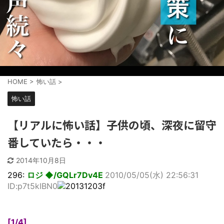
HOME
>
怖い話
>
怖い話
【リアルに怖い話】子供の頃、深夜に留守
番していたら・・・
2014年10月8日
296:
ロジ ◆/GQLr7Dv4E
2010/05/05(水) 22:56:31
ID:p7t5kIBN0
[1/4]