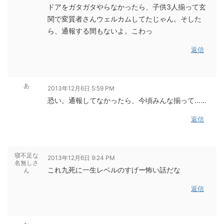
ドアをガタガタやらなかったら、子供3人揃って玄
関で変質者さんウェルカムしてたじゃん。そした
ら、通報する間もないよ。こわっ
返信
あ
2013年12月6日 5:59 PM
恐い。通報してなかったら、今頃みんな揃って……
返信
寝不足な
2013年12月6日 9:24 PM
名無しさ
これ九死に一生レベルのすげー怖い話だな
ん
返信