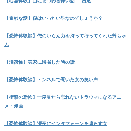
【心霊体験】山にまつわる怖い話 -西瓜-
【奇妙な話】僕はいったい誰なのでしょうか？
【恐怖体験談】俺のいらん力を持って行ってくれた爺ちゃ
ん
【洒落怖】実家に帰省した時の話。
【恐怖体験談】トンネルで聞いた女の笑い声
【衝撃の恐怖】一度見たら忘れないトラウマになるアニ
メ・漫画
【恐怖体験談】深夜にインタフォーンを鳴らす女