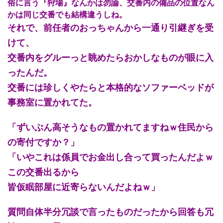
俗に言う『狩場』なんかは勿論、交番内の備品の位置なん
かは同じ交番でも結構違うしね。
それで、前任者のおっちゃんから一通り引継ぎを受
けて、
交番内をグルーっと眺めたらおかしなものが眼に入
ったんだ。
交番には珍しくやたらと本格的なソファーベッドが
事務室に置かれてた。
「ずいぶん高そうなもの置かれてますねｗ住民から
の寄付ですか？」
「いやこれは係員でお金出し合って買ったんだよｗ
この交番出るから
皆仮眠部屋に近寄らないんだよねｗ」
質問自体半分冗談で言ったものだったから回答も冗