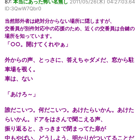
87:
本当にあった怖い名無し
2011/05/26(木) 04:27:03.64
ID:3QwW7Qbr0
当然部外者は絶対分からない場所に隠しますが、
交番員が別件対応中の応援のため、近くの交番員は合鍵の
場所を知っています。
「○○。開けてくれやぁ」
外からの声、とっさに、答えちゃダメだ、窓から駐
車場を覗く。
車は、ない
「あけろ～」
誰だこいつ。何だこいつ。あけたらいかん。あけた
らいかん。ドアをはさんで聞こえる声、
振り返ると、さっきまで閉まってた扉が
中もやばい、どうしよう、明かりがついてることだ