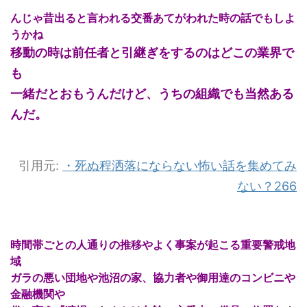
んじゃ昔出ると言われる交番あてがわれた時の話でもしよ
うかね
移動の時は前任者と引継ぎをするのはどこの業界で
も
一緒だとおもうんだけど、うちの組織でも当然ある
んだ。
引用元:
・
死ぬ程洒落にならない怖い話を集めてみ
ない？266
時間帯ごとの人通りの推移やよく事案が起こる重要警戒地
域
ガラの悪い団地や池沼の家、協力者や御用達のコンビニや
金融機関や