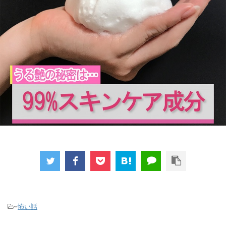
-
怖い話