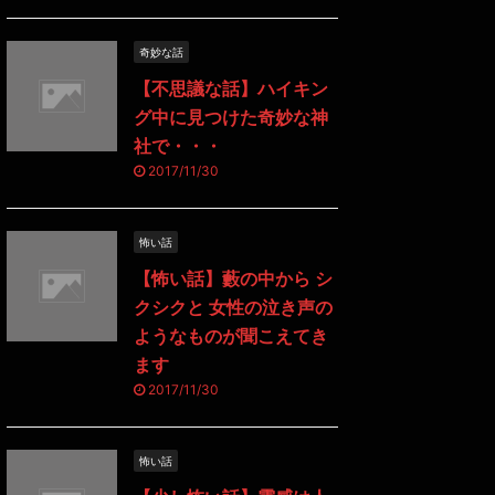
奇妙な話
【不思議な話】ハイキン
グ中に見つけた奇妙な神
社で・・・
2017/11/30
怖い話
【怖い話】藪の中から シ
クシクと 女性の泣き声の
ようなものが聞こえてき
ます
2017/11/30
怖い話