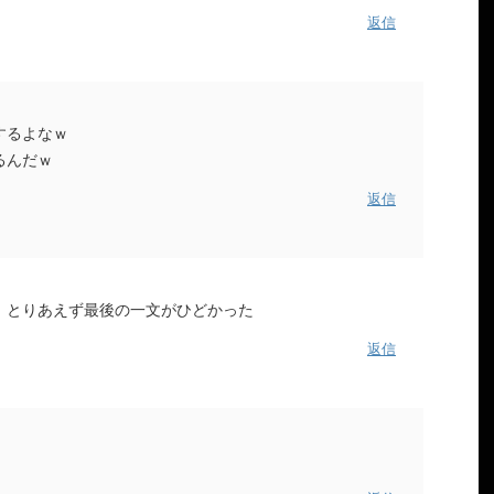
返信
するよなｗ
るんだｗ
返信
、とりあえず最後の一文がひどかった
返信