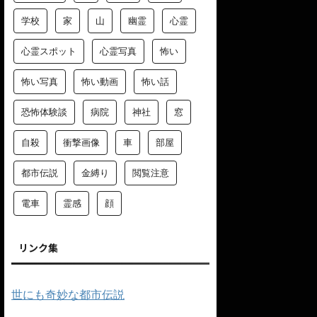
学校
家
山
幽霊
心霊
心霊スポット
心霊写真
怖い
怖い写真
怖い動画
怖い話
恐怖体験談
病院
神社
窓
自殺
衝撃画像
車
部屋
都市伝説
金縛り
閲覧注意
電車
霊感
顔
リンク集
世にも奇妙な都市伝説