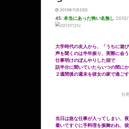
2013年11月23日
45:
本当にあった怖い名無し
2010/
大学時代の友人から、「うちに遊び
声を聞くのは半年振り、実際に会う
仕事明けのぼんやりした頭で
話半分に聞いていたらいつの間にか
２週間後の週末を彼女の家で過ごす
引用
当日は急な仕事が入ってしまい、夜
着いてすぐに手料理を振舞われ、彼