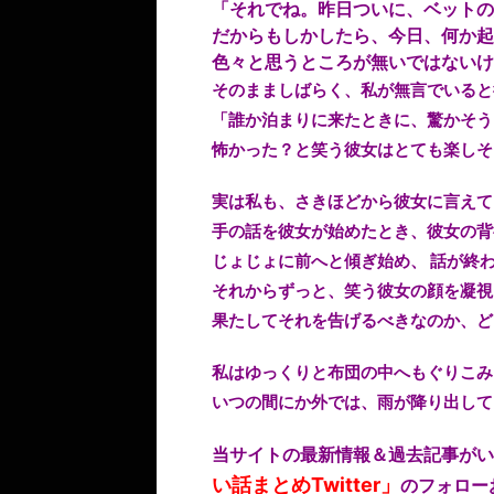
「それでね。昨日ついに、ベットの
だからもしかしたら、今日、何か起
色々と思うところが無いではないけ
そのまましばらく、私が無言でいると
「誰か泊まりに来たときに、驚かそう
怖かった？と笑う彼女はとても楽しそ
実は私も、さきほどから彼女に言えて
手の話を彼女が始めたとき、彼女の背
じょじょに前へと傾ぎ始め、 話が終
それからずっと、笑う彼女の顔を凝視
果たしてそれを告げるべきなのか、ど
私はゆっくりと布団の中へもぐりこみ
いつの間にか外では、雨が降り出して
当サイトの最新情報＆過去記事がい
い話まとめTwitter」
のフォロ