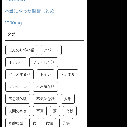
本当にやった復讐まとめ
1000mg
タグ
ほんのり怖い話
アパート
オカルト
ゾッとした話
ゾッとする話
トイレ
トンネル
マンション
不思議な話
不思議体験
不気味な話
人形
人間の怖さ
写真
夢
奇妙
奇妙な話
女
女性
子供