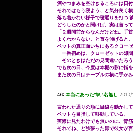
酒やつまみを空けきるころには日付
それではもう寝よう、と気分良く横
落ち着かない様子で寝返りを打つ 
どうしたのかと聞けば、実は言って
「２週間前からなんだけどね。手首
よくわからない、と首を傾げると、
ベットの真正面いちにあるクローゼ
「一番初めは、クローゼットの隙間
そのときはただの見間違いだろう
でも次の日、今度は本棚の影に指を
また次の日はテーブルの横に手がみ
46:
本当にあった怖い名無し
2010/
言われた通りの順に目線を動かして
ベットを目指して移動している。
実際に見たわけでも無いのに、背筋
それでね、と強張った顔で彼女が言