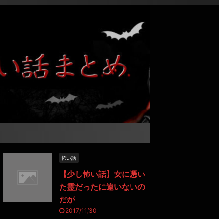
怖い話
【少し怖い話】女に憑い
た霊だったに違いないの
だが
2017/11/30