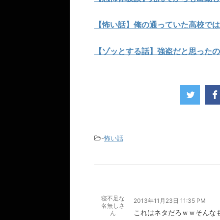
【怖い話】俺の通っていた高校では
【ゾッとする話】強盗だと思ったの
-
怖い話
寝不足な
2013年11月23日 11:35 PM
名無しさ
これはネタだろｗｗそんな
ん