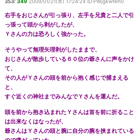
353:
349
2009/01/21(水) 17:24:24 ID:PWjgkwNm0
右手をおじさんが引っ張り、左手を兄貴と二人で引
っ張って頭から剥がしたが、
Ｙさんの力は恐ろしく強かった。
そうやって無理矢理剥がしたままで、
おじさんが散歩している６０位の爺さんに声をかけ
て、
その人がＹさんの頭を前から抱く感じで捕まえる
と、
すぐ近くの神社までみんなでＹさんを運んだ。
頭を前から抱き込まれたＹさんは首を前に折ること
は出来なくはなったが、
爺さんはＹさんの頭と腕に自分の腕を挟まれている