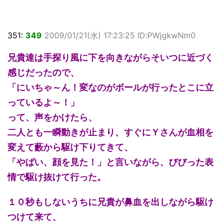
351:
349
2009/01/21(水) 17:23:25 ID:PWjgkwNm0
兄貴達は手探り風に下を向きながらそいつに近づく
感じだったので、
「にいちゃ～ん！変なのがボールが行ったとこに立
っているよ～！」
って、声をかけたら、
二人とも一瞬動きが止まり、すぐにＹさんが血相を
変えて藪から駆け下りてきて、
「やばい、顔を見た！」と言いながら、びびった表
情で駆け抜けて行った。
１０秒もしないうちに兄貴が鼻血を出しながら駆け
つけて来て、