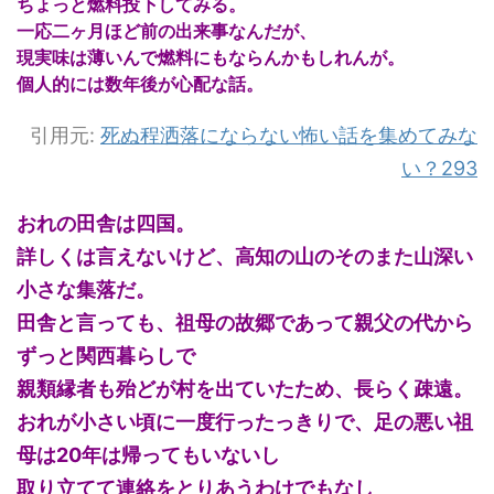
ちょっと燃料投下してみる。
一応二ヶ月ほど前の出来事なんだが、
現実味は薄いんで燃料にもならんかもしれんが。
個人的には数年後が心配な話。
引用元:
死ぬ程洒落にならない怖い話を集めてみな
い？293
おれの田舎は四国。
詳しくは言えないけど、高知の山のそのまた山深い
小さな集落だ。
田舎と言っても、祖母の故郷であって親父の代から
ずっと関西暮らしで
親類縁者も殆どが村を出ていたため、長らく疎遠。
おれが小さい頃に一度行ったっきりで、足の悪い祖
母は20年は帰ってもいないし
取り立てて連絡をとりあうわけでもなし