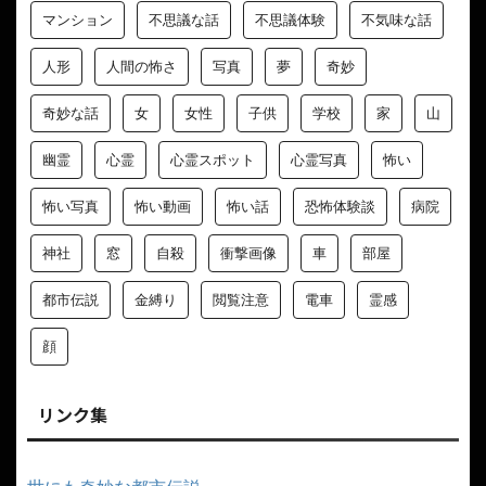
マンション
不思議な話
不思議体験
不気味な話
人形
人間の怖さ
写真
夢
奇妙
奇妙な話
女
女性
子供
学校
家
山
幽霊
心霊
心霊スポット
心霊写真
怖い
怖い写真
怖い動画
怖い話
恐怖体験談
病院
神社
窓
自殺
衝撃画像
車
部屋
都市伝説
金縛り
閲覧注意
電車
霊感
顔
リンク集