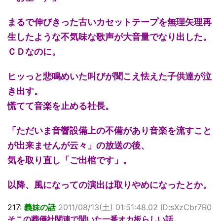
まるで伸びきった古いカセットテープを無理矢理再
生したような不気味な歌声が大音量でなり出した。
ＣＤなのに。
ヒッっと悲鳴めいた叫びが聞こえ怯えた子供達が泣
き出す。
慌てて音楽を止める社長。
「ただいま音響設備上の不備があり音楽を流すこと
が出来ませんが云々」の放送の後、
気を取り直し「ご出棺です」。
以降、風になっての演出は取りやめになったとか。
217:
義妹の話
2011/08/13(土) 01:51:48.02 ID:sXzCbr7R0
そこの葬儀社関連で聞いた一番オカ板らしい話。