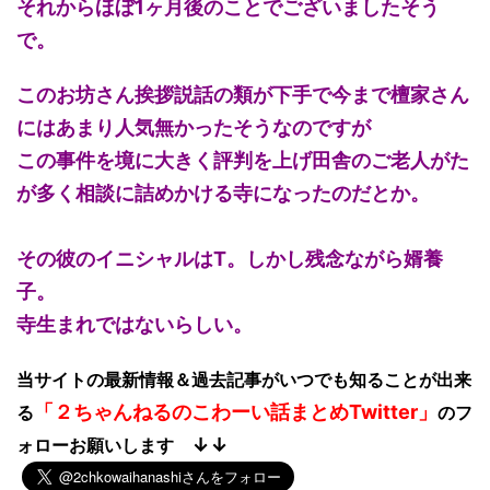
それからほぼ1ヶ月後のことでございましたそう
で。
このお坊さん挨拶説話の類が下手で今まで檀家さん
にはあまり人気無かったそうなのですが
この事件を境に大きく評判を上げ田舎のご老人がた
が多く相談に詰めかける寺になったのだとか。
その彼のイニシャルはT。しかし残念ながら婿養
子。
寺生まれではないらしい。
当サイトの最新情報＆過去記事がいつでも知ることが出来
「２ちゃんねるのこわーい話まとめTwitter」
る
のフ
↓↓
ォローお願いします