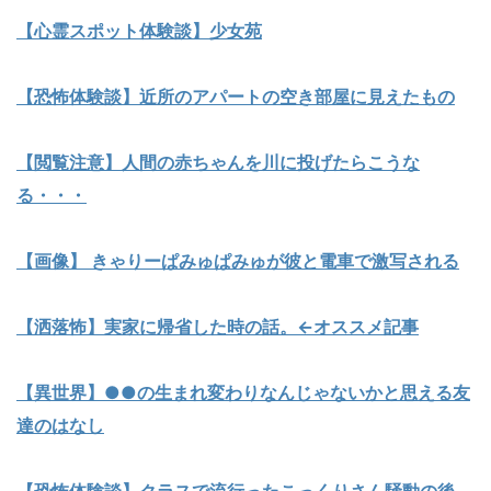
【心霊スポット体験談】少女苑
【恐怖体験談】近所のアパートの空き部屋に見えたもの
【閲覧注意】人間の赤ちゃんを川に投げたらこうな
る・・・
【画像】 きゃりーぱみゅぱみゅが彼と電車で激写される
【洒落怖】実家に帰省した時の話。←オススメ記事
【異世界】●●の生まれ変わりなんじゃないかと思える友
達のはなし
【恐怖体験談】クラスで流行ったこっくりさん騒動の後