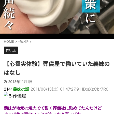
HOME
>
怖い話
>
怖い話
【心霊実体験】葬儀屋で働いていた義妹の
はなし
2013年11月1日
214:
義妹の話
2011/08/13(土) 01:47:27.91 ID:sXzCbr7R0
義妹が地元の短大でて暫く葬儀社に勤めてたんだけど
そこで色々面白いことがあったと言ってた。