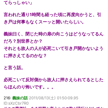
てらっしゃい」
言われた通り1時間も経った頃に再度向かうと、引
き戸は何事もなくスーッと開いたらしい。
義妹曰く、閉じた時の扉の向こうはどうなってるん
だろ？別世界とか？
それとも故人の人が必死こいて引き戸開かないよう
に押さえてるのかな？
と言う話。
必死こいて反対側から故人に押さえられてるとした
らほんのり怖いです。。。
216:
義妹の話
2011/08/13(土) 01:50:09.95
ID:sXzCbr7R0