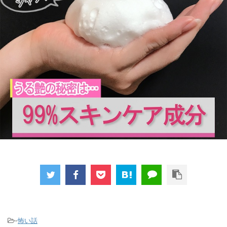
-
怖い話