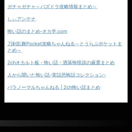
ガチャガチャ～パズドラ攻略情報まとめ～
しぃアンテナ
怖い話のまとめ‐オカ学.com
刀剣乱舞Pocket攻略ちゃんねる～とうらぶポケットま
とめ～
2chオカルト板・怖い話・洒落怖怪談の厳選まとめ
人から聞いた怖い話-実話恐怖話コレクション-
パラノーマルちゃんねる | 2ch怖い話まとめ
２ちゃんねるのこわーい話まとめ｜怖い