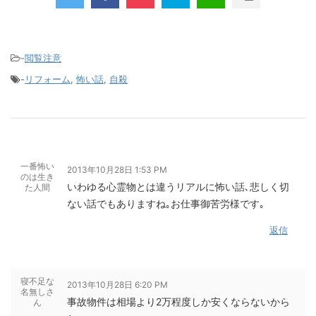
-
閲覧注意
-
リフォーム
,
怖い話
,
自殺
一番怖い
2013年10月28日 1:53 PM
のは生き
いわゆる心霊物とは違うリアルに怖い話､悲しく切
た人間
ない話でもありますね｡お仕事御苦労様です｡
返信
寝不足な
2013年10月28日 6:20 PM
名無しさ
事故物件は相場より2万程度しか安くならないから
ん