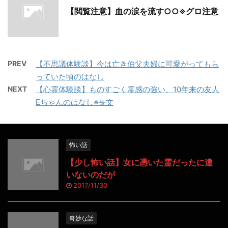
【閲覧注意】血の涙を流す○○※グロ注意
PREV
【不思議体験談】今は亡き伯父夫婦に可愛がってもら
っていた頃のはなし
NEXT
【心霊体験談】ものすごく霊感の強い、10年来の友人
Eちゃんのはなし※長文
怖い話
【少し怖い話】女に憑いた霊だったに違
いないのだが
2017/11/30
奇妙な話