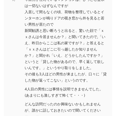
は一切ないはずなんですが
入居して間もなくの頃、荷物を整理しているとイ
ンターホンが鳴りドアの覗き窓から外を見ると若
い男性が居たので
新聞勧誘と思い断ろうと出ると、驚いた顔で「ｘ
ｘさんは今居ませんか？」と聞いてきたので,「い
え、昨日からここは私の家ですが？」と答えると
「ｘｘさんはどこに引っ越したか知りません
か？」と聞かれ「いえ、どうかしたんですか？」
というと「貸した物があるので、早く返して欲し
いんです。」というやり取りをしました。
その後も3人ほどの男性が来ましたが、口々に「貸
した物が返ってこない」というのです。
4人目の男性には事情を説明できませんでした。
(あまりにも激しすぎて怖くて・・・)
どんな訪問だったのか興味ないかもしれません
が、誰かに話しておきたいので聞いてください