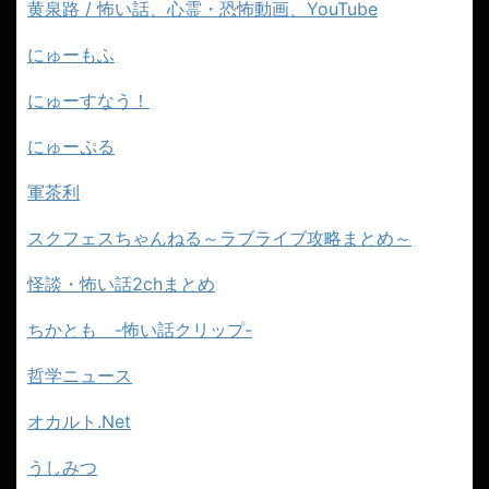
黄泉路 / 怖い話、心霊・恐怖動画、YouTube
にゅーもふ
にゅーすなう！
にゅーぷる
軍茶利
スクフェスちゃんねる～ラブライブ攻略まとめ～
怪談・怖い話2chまとめ
ちかとも -怖い話クリップ-
哲学ニュース
オカルト.Net
うしみつ