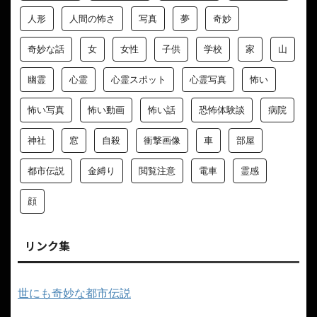
人形
人間の怖さ
写真
夢
奇妙
奇妙な話
女
女性
子供
学校
家
山
幽霊
心霊
心霊スポット
心霊写真
怖い
怖い写真
怖い動画
怖い話
恐怖体験談
病院
神社
窓
自殺
衝撃画像
車
部屋
都市伝説
金縛り
閲覧注意
電車
霊感
顔
リンク集
世にも奇妙な都市伝説