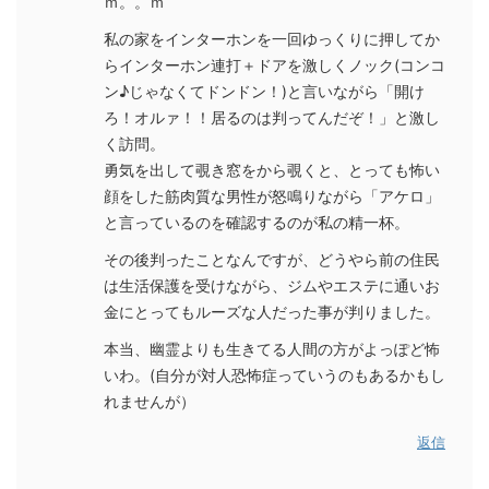
ｍ。。ｍ
私の家をインターホンを一回ゆっくりに押してか
らインターホン連打＋ドアを激しくノック(コンコ
ン♪じゃなくてドンドン！)と言いながら「開け
ろ！オルァ！！居るのは判ってんだぞ！」と激し
く訪問。
勇気を出して覗き窓をから覗くと、とっても怖い
顔をした筋肉質な男性が怒鳴りながら「アケロ」
と言っているのを確認するのが私の精一杯。
その後判ったことなんですが、どうやら前の住民
は生活保護を受けながら、ジムやエステに通いお
金にとってもルーズな人だった事が判りました。
本当、幽霊よりも生きてる人間の方がよっぽど怖
いわ。(自分が対人恐怖症っていうのもあるかもし
れませんが）
返信