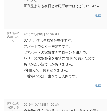
正直霊よりも在日とか犯罪者のほうがこわいわｗ
返信
怖い話の
2015年7月30日 10:59 PM
名無しさ
6さん。僕も事故物件在住です。
ん
アパートでなく一戸建てです。
安アパートの家賃並みでローンを組んで、
12LDKの大型邸宅を相場の7割引で買えたので
ありがたい話でしかありません。
2年住んで、何も起きません。
一番怖いのは、生きてる人間です。
返信
怖い話の
2015年10月12日 11:20 AM
名無しさ
今自分が住んでいるマンションは、きっと心霊系
ん