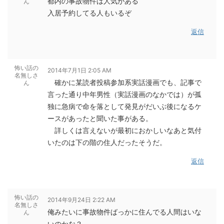
都内の事故物件は人気がある
ん
入居予約してる人もいるぞ
返信
怖い話の
2014年7月1日 2:05 AM
名無しさ
確かに某読者投稿参加系実話漫画でも、記事で
ん
言った通り中年男性（実話漫画のなかでは）が孤
独に急病で命を落として発見がだいぶ後になるケ
ースがあったと聞いた事がある。
詳しくは言えないが最初におかしいなあと気付
いたのは下の階の住人だったそうだ。
返信
怖い話の
2014年9月24日 2:22 AM
名無しさ
俺みたいに事故物件ばっかに住んでる人間はいな
ん
いのかな？