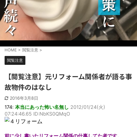
HOME
>
閲覧注意
>
閲覧注意
【閲覧注意】元リフォーム関係者が語る事
故物件のはなし
2016年3月8日
174:
本当にあった怖い名無し
2012/01/24(火)
07:24:46.65 ID:NbKS0QMqO
前に少し書いたリフォーム関係の仕事してた者です。