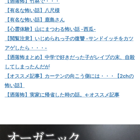
【洒落怖】竹林で・・・
【有名な怖い話】八尺様
【有名な怖い話】鹿島さん
【心霊体験】山にまつわる怖い話 -西瓜-
【閲覧注意】いじめられっ子の復讐 -サンドイッチをカツ
アゲしたら・・・-
【洒落怖まとめ】中学で好きだった子がレイプの末、自殺
してしまったんだが
【オススメ記事】カーテンの向こう側には・・・【2chの
怖い話】
【洒落怖】実家に帰省した時の話。←オススメ記事