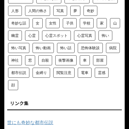
人形
人間の怖さ
写真
夢
奇妙
奇妙な話
女
女性
子供
学校
家
山
幽霊
心霊
心霊スポット
心霊写真
怖い
怖い写真
怖い動画
怖い話
恐怖体験談
病院
神社
窓
自殺
衝撃画像
車
部屋
都市伝説
金縛り
閲覧注意
電車
霊感
顔
リンク集
世にも奇妙な都市伝説