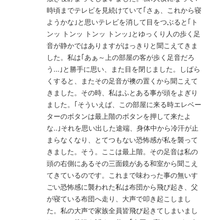
時頃までテレビを見続けていて｢さぁ、これから寝
ようかな｣と思いテレビを消して目をつぶると｢ト
ンッ トンッ トンッ トンッ｣とゆっくり人の歩く足
音が静かではありますがはっきりと聞こえてきま
した。私は｢あぁ～上の部屋の客が歩く足音だろ
う...｣と勝手に思い、また目を閉じました。しばら
くすると、またその足音が襖の置くから聞こえて
きました。その時、私はふとある事が頭をよぎり
ました。｢そういえば、この部屋に来る時エレベー
ターのボタンは最上階のボタンを押して来たよ
な..｣それを思い出した途端、身体中から冷汗が止
まらなくなり、とてつもない恐怖感が私を襲って
きました。そう。ここは最上階。その足音は私の
頭の右側にあるその三面鏡がある和室から聞こえ
てきているのです。これまで味わった事の無いす
ごい恐怖感に襲われた私は布団から飛び起き、父
が寝ている布団へ走り、大声で叩き起こしまし
た。私の大声で家族全員皆飛び起きてしまいまし