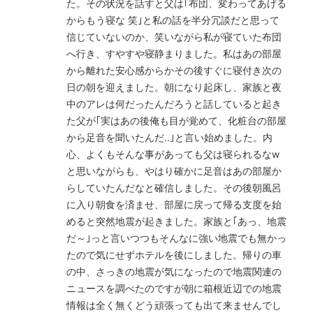
た。その状況を話すと父は｢布団、変わってあげる
からもう寝な 笑｣と私の話を半分冗談だと思って
信じていないのか、笑いながら私が寝ていた布団
へ行き、すやすや寝静まりました。私はあの部屋
から離れた安心感からかその後すぐに寝付き次の
日の朝を迎えました。朝になり起床し、家族と夜
中のアレは何だったんだろうと話していると起き
た父が｢実はあの後俺も目が覚めて、化粧台の部屋
から足音を聞いたんだ..｣と言い始めました。内
心、よくもそんな事があっても父は寝られるなw
と思いながらも、やはり確かに足音はあの部屋か
らしていたんだなと確信しました。その後朝風呂
に入り朝食を済ませ、部屋に戻って帰る支度を始
めると突然地震が起きました。家族と｢あっ、地震
だ～｣っと言いつつもそんなに強い地震でも無かっ
たので気にせずホテルを後にしました。帰りの車
の中、さっきの地震が気になったので地震関連の
ニュースを調べたのですが朝に箱根近辺での地震
情報は全く無くどう頑張っても出て来ませんでし