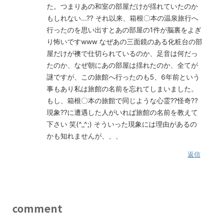
た。つまりあの和室の部屋だけが揺れていたのか
もしれない...?? それ以来、箱根〇本の温泉旅行へ
行ったのを思い出すとあの部屋の1件が脳裏をよぎ
り怖いですwww なぜあの三面鏡のある化粧台の部
屋だけが襖で仕切られているのか、足音は何だっ
たのか、なぜ朝にあの部屋は揺れたのか、全てが
謎ですが、この旅館へ行ったのも5、6年前という
事もあり私は旅館の名前を忘れてしまいました。
もし、箱根〇本の旅館で同じような心霊??怪奇??
現象??に遭遇した人がいれば旅館の名前を教えて
下さい 笑(^_^;) そういった現象には理由があるの
かも知れませんが、、、
返信
comment