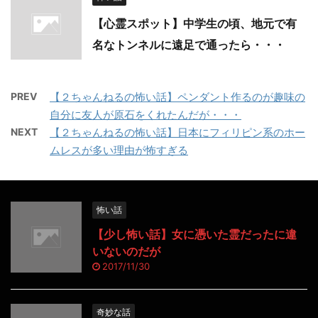
【心霊スポット】中学生の頃、地元で有
名なトンネルに遠足で通ったら・・・
PREV
【２ちゃんねるの怖い話】ペンダント作るのが趣味の
自分に友人が原石をくれたんだが・・・
NEXT
【２ちゃんねるの怖い話】日本にフィリピン系のホー
ムレスが多い理由が怖すぎる
怖い話
【少し怖い話】女に憑いた霊だったに違
いないのだが
2017/11/30
奇妙な話