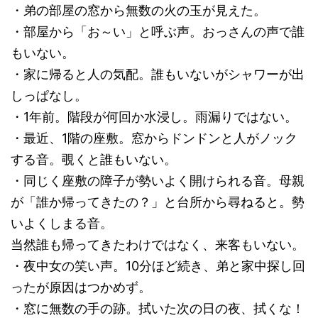
・弟の部屋の窓から無数の火の玉が見えた。
・部屋から「お～い」と呼ぶ声。おっさんの声で誰
もいない。
・家に帰ると人の気配。誰もいないがシャワーが出
しっぱなし。
・1年前。階段が何回か水浸し。雨漏りではない。
・最近、1階の座敷。窓からドンドンと人がノック
する音。覗くと誰もいない。
・同じく座敷の障子が勢いよく開けられる音。母親
が「誰か帰ってきたの？」と台所から尋ねると。勢
いよくしまる音。
当然誰も帰ってきたわけではなく、来客もいない。
・夜中女の笑い声。10分ほど続き、弟と家中探し回
ったが原因はつかめず。
・窓に無数の手の跡。拭いた次の日の夜、拭くな！