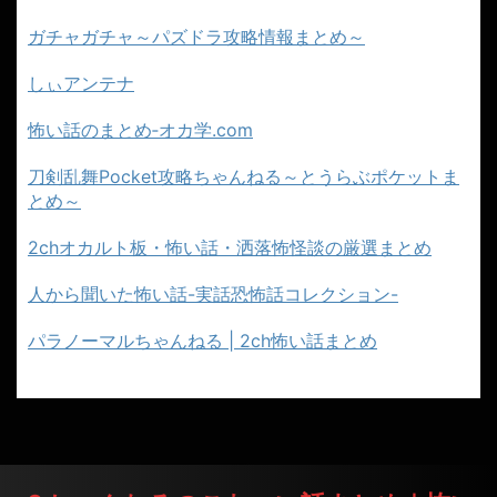
ガチャガチャ～パズドラ攻略情報まとめ～
しぃアンテナ
怖い話のまとめ‐オカ学.com
刀剣乱舞Pocket攻略ちゃんねる～とうらぶポケットま
とめ～
2chオカルト板・怖い話・洒落怖怪談の厳選まとめ
人から聞いた怖い話-実話恐怖話コレクション-
パラノーマルちゃんねる | 2ch怖い話まとめ