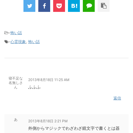
-
怖い話
-
心霊現象
,
怖い話
寝不足な
2013年8月18日 11:25 AM
名無しさ
ふふふ
ん
返信
あ
2013年8月18日 2:21 PM
外側からマジックでわざわざ鏡文字で書くとは器