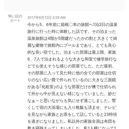
怖い話の
2017年6月12日 2:29 AM
カート
今から5、6年前に箱根〇本の旅館へ1泊2日の温泉
旅行に行った時に体験した話です。その泊まった
温泉旅館は4階か5階建だったかの割と大きくて綺
麗な建物で旅館内にプールまであり、とても良心
的な良い宿でした。泊まった部屋は最上階、家族
6、7人で泊まれるような大きな和室で修学旅行な
どでも使えそうな感じの部屋でした。ただ最初、
その部屋に入って見た時に他の全ての部屋は仕切
りのない広い畳で作られているのに大きな三面鏡
がある｢化粧室｣のような部屋だけが襖で仕切られ
て外から中が見えない様になっていました。妙だ
なぁ～と思いながらも気にせず過ごしました。暫
くして宿の大浴場にも入り晩飯も済ませ、テレビ
を見ながら家族とお茶をして話していると23時頃
を過ぎになりました。私以外の家族全員は布団を
敷き寝静まってしまいました。私1人横になって1