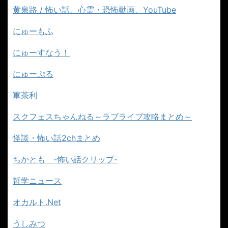
黄泉路 / 怖い話、心霊・恐怖動画、YouTube
にゅーもふ
にゅーすなう！
にゅーぷる
軍茶利
スクフェスちゃんねる～ラブライブ攻略まとめ～
怪談・怖い話2chまとめ
ちかとも -怖い話クリップ-
哲学ニュース
オカルト.Net
うしみつ