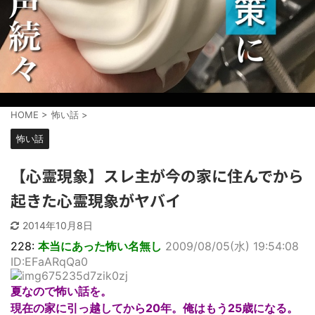
HOME
>
怖い話
>
怖い話
【心霊現象】スレ主が今の家に住んでから
起きた心霊現象がヤバイ
2014年10月8日
228:
本当にあった怖い名無し
2009/08/05(水) 19:54:08
ID:EFaARqQa0
夏なので怖い話を。
現在の家に引っ越してから20年。俺はもう25歳になる。