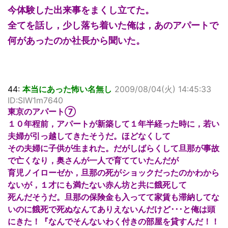
今体験した出来事をまくし立てた。
全てを話し，少し落ち着いた俺は，あのアパートで
何があったのか社長から聞いた。
44:
本当にあった怖い名無し
2009/08/04(火) 14:45:33
ID:SIW1m7640
東京のアパート⑦
１０年程前，アパートが新築して１年半経った時に，若い
夫婦が引っ越してきたそうだ。ほどなくして
その夫婦に子供が生まれた。だがしばらくして旦那が事故
で亡くなり，奥さんが一人で育てていたんだが
育児ノイローゼか，旦那の死がショックだったのかわから
ないが，１才にも満たない赤ん坊と共に餓死して
死んだそうだ。旦那の保険金も入ってて家賃も滞納してな
いのに餓死で死ぬなんてありえないんだけど･･･と俺は頭
にきた！『なんでそんないわく付きの部屋を貸すんだ！！