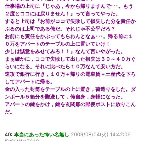
仕事場の上司に『じゃあ，今から帰りますんで･･･。もう
２度とココには戻りません！』って言ってやった。
すると上司は『お前がココで失敗して損失した分を責任か
ぶるのは上司である俺だ。それじゃ不公平だろ？
お前にも責任をかぶってもらわんとなぁ･･･。帰る前に１
０万をアパートのテーブルの上に置いていけ！
少しは誠意をみせてみろ！！』なんて言いやがった。
まぁ確かに，ココで失敗して出した損失は３０～４０万ぐ
らいになる。それに比べたら１０万なんて安い方だ。
速攻で銀行に行き，１０万＋帰りの電車賃＋土産代を下ろ
してアパートに帰る。
金の入った封筒をテーブルの上に置き，荷造りをした。ダ
ンボール５箱分を郵送して，俺自身，身軽になった。
アパートの鍵をかけ，鍵を玄関扉の郵便ポストに放りこん
だ。
40:
本当にあった怖い名無し
2009/08/04(火) 14:42:06