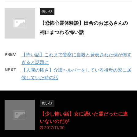
怖い話
【恐怖心霊体験談】田舎のおばあさんの
祠にまつわる怖い話
PREV
【怖い話】これまで警察に自殺と発表された例が怖す
ぎると話題に
NEXT
【人間の怖さ】介護ヘルパーをしている祖母の家に居
候していた時の話
怖い話
【少し怖い話】女に憑いた霊だったに違
いないのだが
2017/11/30