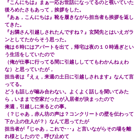
『こんにちは』まぁ一応お世話になってるのと覗いていた
後ろめたさもあって，挨拶をした。
『あぁ，こんにちは』靴を履きながら担当者も挨拶を返し
てきた。
『お隣さん引越しされたんですね？』玄関先とはいえガラ
ンとしてたからそう思った。
俺は６時にはアパートを出て，帰宅は夜の１０時過ぎとい
う生活をしていたので
（俺が仕事に行ってる間に引越ししててもわかんねぇわ
な）と思っていたが，
担当者は『えぇ，来週の土日に引越しされます』なんて言
ってる。
どうも話しが噛み合わない。よくよく話しを聞いてみた
ら，いままで空家だったが入居者が決まったので
来週，引越しに来るとの事。
（？じゃあ，赤ん坊の声は？コンクリートの壁を伝わって
下か上の住人が？）なんて思ってたが
担当者が『じゃあ，これで･･･』と言いながらその場を離
れ様としたので，呼び止めて