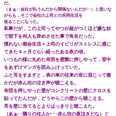
だ。
（まぁ･･会社が払うんだから関係ないんだが･･）と思いな
がらも，そこで会社の上司との共同生活を
送ることになった。
私事だが，この上司ってやつが超がつくほど嫌な奴
で部下を何人も辞めさせた事で有名だった。
慣れない都会生活＋上司のイビリがストレスに感じ
てきた４ヶ月ぐらい経ったある夜の頃。
いつもの様に丸めた布団を壁際に押しやって，背中
をあずけマンガを読みふけっていた。
ふと耳をすますと，表の車の往来の音に混じって微
かだが赤ん坊の泣き声が聴こえる。
布団を押しやった壁がコンクリートの壁にクロスを
貼ってたんだが，どうやらこの壁から聴こえる。
耳を壁に当てるとよりはっきりと聴こえた。
（あぁ･･隣りの住人か･･･赤ん坊の夜泣きだな）ぐ