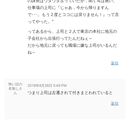
の課長はウダウダ言っていたが，聞く耳は無い。
仕事場の上司に『じゃあ，今から帰りますん
で･･･。もう２度とココには戻りません！』って言
ってやった。″
ってあるから、上司と２人で東京の本社に地元の
子会社から出張行ってたんだねぇ～
だから地元に戻っても職場に嫌な上司がいるんだ
ね～
返信
怖い話の
2016年8月26日 5:49 PM
名無しさ
つまり上司は左遷されて付きまとわれていると
ん
返信