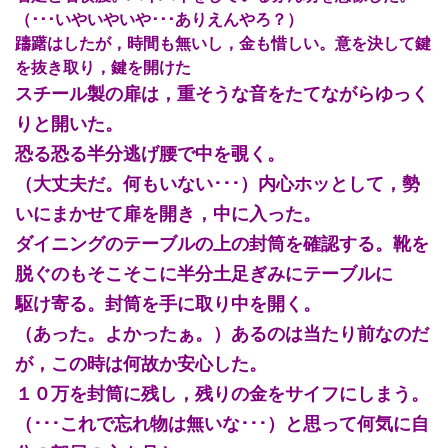
（･･･いやいやいや･･･ありえんやろ？）
躊躇はしたが，時間も無いし，金も惜しい。意を決して鍵
を抜き取り，鍵を開けた
スチール製の扉は，重そうな音をたてながらゆっく
りと開いた。
恐る恐る半分逃げ腰で中を覗く。
（大丈夫だ。何もいない･･･）内心ホッとして，勢
いにまかせて扉を開き，中に入った。
ダイニングのテーブルの上の封筒を確認する。靴を
脱ぐのもそこそこに半分土足ぎみにテーブルに
駆け寄る。封筒を手に取り中を開く。
（あった。よかったぁ。）あるのは当たり前なのだ
が，この時は何故か安心した。
１０万を封筒に残し，残りの金をサイフにしまう。
（･･･これで忘れ物は無いな･･･）と思って何気に自