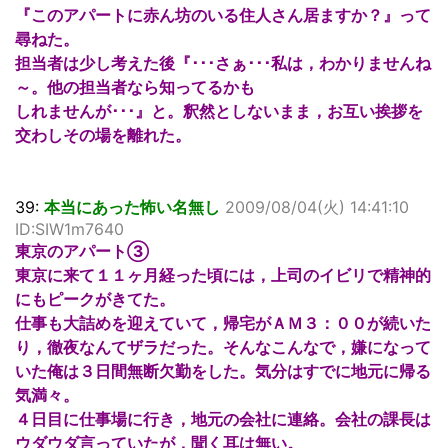
『このアパートに赤ん坊のいる住人さん居ますか？』って
尋ねた。
担当者は少し考えた後『･･･さぁ･･･私は，わかりませんね
～。他の担当者なら知ってるかも
しれませんが･･･』と。釈然としないまま，お互い挨拶を
交わしその場を離れた。
39:
本当にあった怖い名無し
2009/08/04(火) 14:41:10
ID:SIW1m7640
東京のアパート③
東京に来て１１ヶ月経った頃には，上司のイビリで精神的
にもピークがきてた。
仕事も大詰めを迎えていて，帰宅がＡＭ３：００が続いた
り，徹夜なんてザラだった。そんなこんなで，嫌になって
いた俺は３日間無断欠勤をした。気分はすでに地元に帰る
気満々。
４日目に仕事場に行き，地元の会社に連絡。会社の課長は
ウダウダ言っていたが，聞く耳は無い。