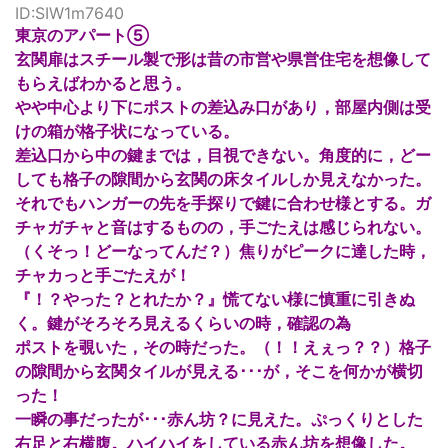
ID:SIW1m7640
東京のアパート⑤
玄関扉はスチール製で形は昔の市営や県営住宅を想像して
もらえばわかると思う。
やや中心より下にポストの差込み口があり，部屋内側は受
けの箱が格子状になっている。
差込口から中の鍵までは，目視できない。角度的に，どー
しても格子の隙間から玄関の床タイルしか見えなかった。
それでもハンガーの先を手探りで鍵に合わせ様とする。ガ
チャガチャと音はするものの，手ごたえは感じられない。
（くそっ！どーなってんだ？）焦りがピークに達した時，
チャカっと手ごたえが！
『！？やった？とれたか？』慌てない様に慎重に引きぬ
く。鍵がそろそろ見えるくらいの時，確認の為
ポストを覗いた，その時だった。（！！えぇっ？？）格子
の隙間から玄関タイルが見える･･･が，そこを何かが横切
った！
一瞬の事だったが･･･赤ん坊？に見えた。ぷっくりとした
右足と右横腹。ハイハイをしている赤ん坊を想像した。