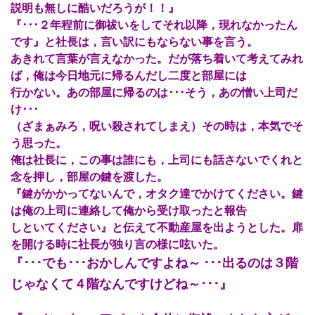
説明も無しに酷いだろうが！！』
『･･･２年程前に御祓いをしてそれ以降，現れなかったん
です』と社長は，言い訳にもならない事を言う。
あきれて言葉が言えなかった。だが落ち着いて考えてみれ
ば，俺は今日地元に帰るんだし二度と部屋には
行かない。あの部屋に帰るのは･･･そう，あの憎い上司だ
け･･･
（ざまぁみろ，呪い殺されてしまえ）その時は，本気でそ
う思った。
俺は社長に，この事は誰にも，上司にも話さないでくれと
念を押し，部屋の鍵を渡した。
『鍵がかかってないんで，オタク達でかけてください。鍵
は俺の上司に連絡して俺から受け取ったと報告
しといてください』と伝えて不動産屋を出ようとした。扉
を開ける時に社長が独り言の様に呟いた。
『･･･でも･･･おかしんですよね～ ･･･出るのは３階
じゃなくて４階なんですけどね～･･･』