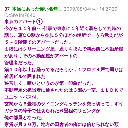
37:
本当にあった怖い名無し
2009/08/04(火) 14:27:29
ID:SIW1m7640
東京のアパート①
今から１１年前･･･仕事で東京に１年近く暮らしてた時の
話し。恵○○駅から徒歩５分ほどの場所で，うろ覚えだが
５～６階建てのアパートだった。
１階にはクリーニング屋。通りを挟んで斜め前に不動産屋
があり，その不動産屋がアパートの
管理者だった。
築１０年以上は経ってるだろうか，１フロア４戸で周りは
雑居ビルで囲まれた
狭苦しく，暗いというのが第一印象だった。
不動産屋の担当者に通されたのは３階の一室。１ＬＤＫで
ユニットバス付。
玄関から６畳程のダイニングキッチンを突っ切って，すり
ガラスの障子で仕切られた６畳程のリビングが
俺の部屋となった。
家賃が月２０万。地方の田舎者の俺には信じられない額