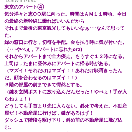
ID:SIW1m7640
東京のアパート④
気分洋々と恵○○駅に向った。時間はＡＭ１１時頃。今日
の最終の新幹線に乗ればいいんだから
それまで最後の東京観光してもいいなぁ･･･なんて思って
た。
緑の窓口に行き，切符を手配。金を払う時に気が付いた。
（･･･やべぇ，アパートに忘れたorz)
それからアパートまで全力疾走。もうすぐ１２時になる。
上司は，たまに昼休みにアパートに帰る時がある。
（マズイ！それだけはマズイ！！あれだけ啖呵きったん
だ。顔を合わせるのはマズイ！！)
３階の部屋の前まできて愕然とする。
（鍵を玄関ポストに放り込んだんだった！やべぇ！手が入
らねぇぇ！）
どうしても手首より先に入らない。必死で考えた。不動産
屋だ！不動産屋に行けば，鍵があるはず！
ダッシュで階段を駆け下り，斜め前の不動産屋に飛び込
む。