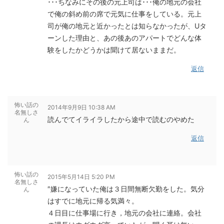
･･･ちなみにその後の元上司は･･･俺の地元の会社
で俺の斜め前の席で元気に仕事をしている。元上
司が俺の地元と近かったとは知らなかったが、Uタ
ーンした理由と、あの後あのアパートでどんな体
験をしたかどうかは聞けて居ないままだ。
返信
怖い話の
2014年9月9日 10:38 AM
名無しさ
読んでてイライラしたから途中で読むのやめた
ん
返信
怖い話の
2015年5月14日 5:20 PM
名無しさ
″嫌になっていた俺は３日間無断欠勤をした。気分
ん
はすでに地元に帰る気満々。
４日目に仕事場に行き，地元の会社に連絡。会社