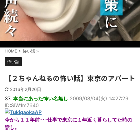
HOME
>
怖い話
>
怖い話
【２ちゃんねるの怖い話】東京のアパート
2016年2月26日
37:
本当にあった怖い名無し
2009/08/04(火) 14:27:29
ID:SIW1m7640
今から１１年前･･･仕事で東京に１年近く暮らしてた時の
話し。