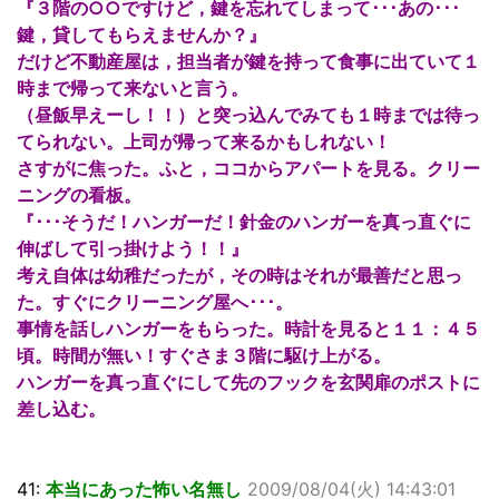
『３階の○○ですけど，鍵を忘れてしまって･･･あの･･･
鍵，貸してもらえませんか？』
だけど不動産屋は，担当者が鍵を持って食事に出ていて１
時まで帰って来ないと言う。
（昼飯早えーし！！）と突っ込んでみても１時までは待っ
てられない。上司が帰って来るかもしれない！
さすがに焦った。ふと，ココからアパートを見る。クリー
ニングの看板。
『･･･そうだ！ハンガーだ！針金のハンガーを真っ直ぐに
伸ばして引っ掛けよう！！』
考え自体は幼稚だったが，その時はそれが最善だと思っ
た。すぐにクリーニング屋へ･･･。
事情を話しハンガーをもらった。時計を見ると１１：４５
頃。時間が無い！すぐさま３階に駆け上がる。
ハンガーを真っ直ぐにして先のフックを玄関扉のポストに
差し込む。
41:
本当にあった怖い名無し
2009/08/04(火) 14:43:01