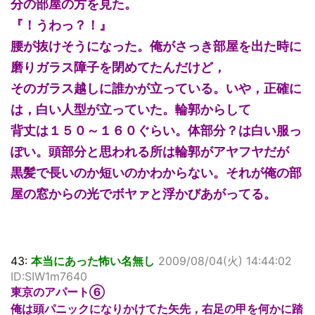
分の部屋の方を見た。
『！うわっ？！』
腰が抜けそうになった。俺がさっき部屋を出た時に
磨りガラス障子を閉めてたんだけど，
そのガラス越しに誰かが立っている。いや，正確に
は，白い人型が立っていた。輪郭からして
背丈は１５０～１６０ぐらい。体部分？は白い服っ
ぽい。頭部分と思われる所は輪郭がアヤフヤだが
黒髪で長いのか短いのかわからない。それが俺の部
屋の窓からの光でボヤァと浮かびあがってる。
43:
本当にあった怖い名無し
2009/08/04(火) 14:44:02
ID:SIW1m7640
東京のアパート⑥
俺は頭パニックになりかけてた矢先，右足の甲を何かに踏