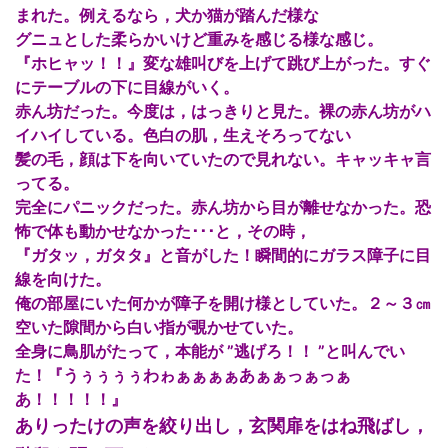
まれた。例えるなら，犬か猫が踏んだ様な
グニュとした柔らかいけど重みを感じる様な感じ。
『ホヒャッ！！』変な雄叫びを上げて跳び上がった。すぐ
にテーブルの下に目線がいく。
赤ん坊だった。今度は，はっきりと見た。裸の赤ん坊がハ
イハイしている。色白の肌，生えそろってない
髪の毛，顔は下を向いていたので見れない。キャッキャ言
ってる。
完全にパニックだった。赤ん坊から目が離せなかった。恐
怖で体も動かせなかった･･･と，その時，
『ガタッ，ガタタ』と音がした！瞬間的にガラス障子に目
線を向けた。
俺の部屋にいた何かが障子を開け様としていた。２～３㎝
空いた隙間から白い指が覗かせていた。
全身に鳥肌がたって，本能が ”逃げろ！！ ”と叫んでい
た！『うぅぅぅぅわゎぁぁぁぁあぁぁっぁっぁ
あ！！！！！』
ありったけの声を絞り出し，玄関扉をはね飛ばし，