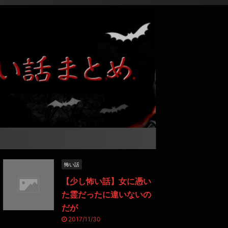
怖い話
【少し怖い話】女に憑い
た霊だったに違いないの
だが
2017/11/30