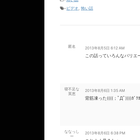
-
ビデオ
,
怖い話
匿名
2013年8月5日 6:12 AM
この話っていろんなバリエ
寝不足な
2013年8月6日 1:35 AM
英恵
背筋凍った((((；ﾟДﾟ))))ｶﾞｸｶ
ななっし
2013年8月6日 6:38 PM
ー