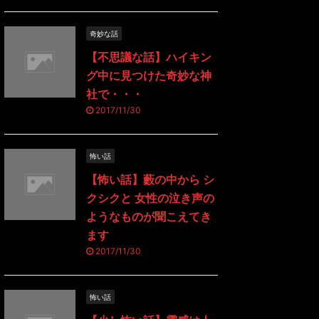
奇妙な話
【不思議な話】ハイキン
グ中に見つけた奇妙な神
社で・・・
2017/11/30
怖い話
【怖い話】藪の中から シ
クシクと 女性の泣き声の
ようなものが聞こえてき
ます
2017/11/30
怖い話