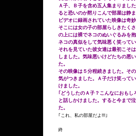
Ａ子、Ｂ子を含め五人集まりました
ると恐いのか黙りこんで部屋は静ま
ビデオに録画されていた映像は奇妙
そこには女の子の部屋らしきたくさ
の上には裸でネコのぬいぐるみを抱いた
ネコの真似をして気味悪く笑ってい
それを見ていた彼女達は最初こそは
しました。気味悪いけどたちの悪い
た。
その映像は５分程続きました。その
気がつきました。Ａ子だけ笑ってい
けました。
｢どうしたのＡ子？こんなにおもしろ
と話しかけました。すると今まで泣
た。
｢これ、私の部屋だよ!!!｣
終