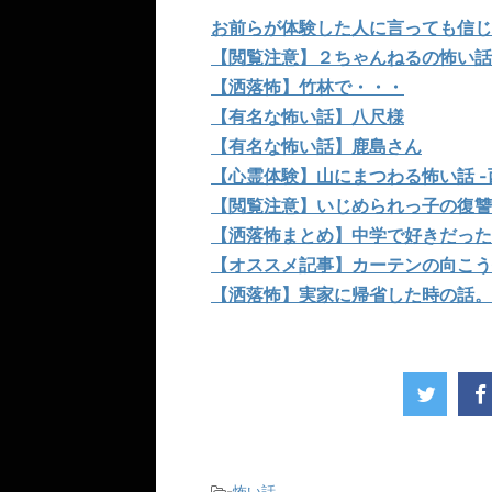
お前らが体験した人に言っても信じ
【閲覧注意】２ちゃんねるの怖い話
【洒落怖】竹林で・・・
【有名な怖い話】八尺様
【有名な怖い話】鹿島さん
【心霊体験】山にまつわる怖い話 -
【閲覧注意】いじめられっ子の復讐
【洒落怖まとめ】中学で好きだった
【オススメ記事】カーテンの向こう
【洒落怖】実家に帰省した時の話。
-
怖い話