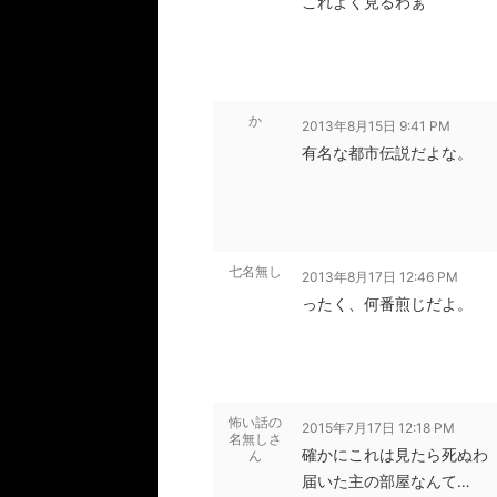
これよく見るわぁ
か
2013年8月15日 9:41 PM
有名な都市伝説だよな。
七名無し
2013年8月17日 12:46 PM
ったく、何番煎じだよ。
怖い話の
2015年7月17日 12:18 PM
名無しさ
確かにこれは見たら死ぬわ
ん
届いた主の部屋なんて…