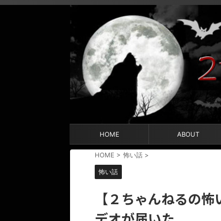
HOME
ABOUT
HOME
>
怖い話
>
怖い話
【２ちゃんねるの怖
デオが届いた