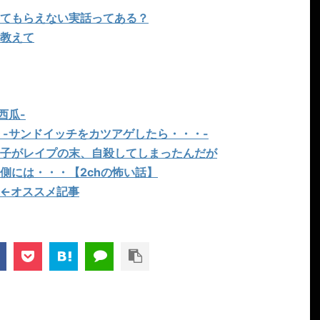
てもらえない実話ってある？
教えて
西瓜-
 -サンドイッチをカツアゲしたら・・・-
子がレイプの末、自殺してしまったんだが
側には・・・【2chの怖い話】
←オススメ記事