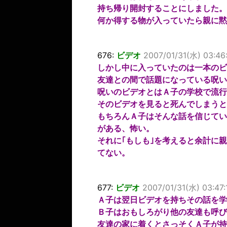
持ち帰り開封することにしました。
何か得する物が入っていたら親に黙
676:
ビデオ
2007/01/31(水) 03:46
しかし中に入っていたのは一本のビ
友達との間で話題になっている呪い
呪いのビデオとはＡ子の学校で流行
そのビデオを見ると死んでしまうと
もちろんＡ子はそんな話を信じてい
がある、怖い。
それに｢もしも｣を考えると余計に
てない。
677:
ビデオ
2007/01/31(水) 03:47
Ａ子は翌日ビデオを持ちその話を学
Ｂ子はおもしろがり他の友達も呼び
友達の家に着くとさっそくＡ子が持