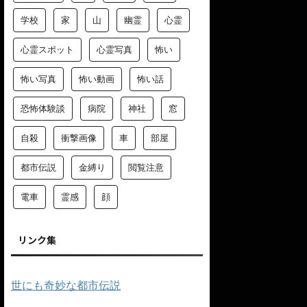
学校
家
山
幽霊
心霊
心霊スポット
心霊写真
怖い
怖い写真
怖い動画
怖い話
恐怖体験談
病院
神社
窓
自殺
衝撃画像
車
部屋
都市伝説
金縛り
閲覧注意
電車
霊感
顔
リンク集
世にも奇妙な都市伝説