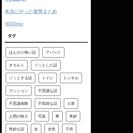
本当にやった復讐まとめ
1000mg
タグ
ほんのり怖い話
アパート
オカルト
ゾッとした話
ゾッとする話
トイレ
トンネル
マンション
不思議な話
不思議体験
不気味な話
人形
人間の怖さ
写真
夢
奇妙
奇妙な話
女
女性
子供