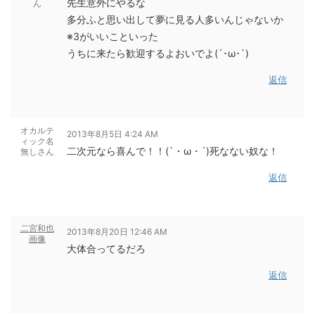
先生意外にやるな
ん
多分ふと思い出して夢に見る人多いんじゃないか
※3がいいこといった
うちに来たら歓迎するよおいでよ(´･ω･`)
返信
オカルテ
2013年8月5日 4:24 AM
ィック名
二次元なら喜んで！！(`・ω・´)死なない奴な！
無しさん
返信
二宮和也
2013年8月20日 12:46 AM
画像
大体合ってるだろ
返信