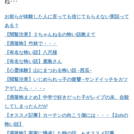
ね･･･
お前らが体験した人に言っても信じてもらえない実話って
ある？
【閲覧注意】２ちゃんねるの怖い話教えて
【洒落怖】竹林で・・・
【有名な怖い話】八尺様
【有名な怖い話】鹿島さん
【心霊体験】山にまつわる怖い話 -西瓜-
【閲覧注意】いじめられっ子の復讐 -サンドイッチをカツ
アゲしたら・・・-
【洒落怖まとめ】中学で好きだった子がレイプの末、自殺
してしまったんだが
【オススメ記事】カーテンの向こう側には・・・【2chの
怖い話】
【洒落怖】実家に帰省した時の話。←オススメ記事