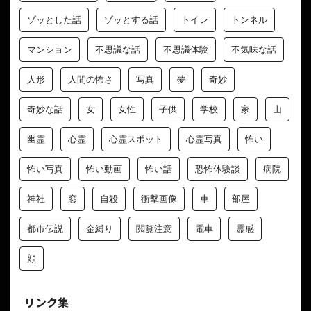
ゾッとした話
ゾッとする話
トイレ
トンネル
マンション
不思議な話
不思議体験
不気味な話
人形
人間の怖さ
写真
夢
奇妙
奇妙な話
女
女性
子供
学校
家
山
幽霊
心霊
心霊スポット
心霊写真
怖い
怖い写真
怖い動画
怖い話
恐怖体験談
病院
神社
窓
自殺
衝撃画像
車
部屋
都市伝説
金縛り
閲覧注意
電車
霊感
顔
リンク集