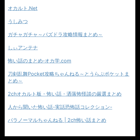
オカルト.Net
うしみつ
ガチャガチャ～パズドラ攻略情報まとめ～
しぃアンテナ
怖い話のまとめ‐オカ学.com
刀剣乱舞Pocket攻略ちゃんねる～とうらぶポケットま
とめ～
2chオカルト板・怖い話・洒落怖怪談の厳選まとめ
人から聞いた怖い話-実話恐怖話コレクション-
パラノーマルちゃんねる | 2ch怖い話まとめ