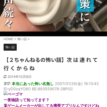
HOME
>
怖い話
>
怖い話
【２ちゃんねるの怖い話】次 は 連 れ て
行 く か ら ね
2014年10月8日
317:
本当にあった怖い名無し
2007/01/26(金) 16:13:43
ID:yD0zqYO8O BE:893559078-2BP(0)
一夜物語って知ってます？
某ゲームメーカーが出してる携帯アプリなんですけどね