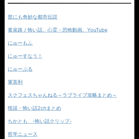
世にも奇妙な都市伝説
黄泉路 / 怖い話、心霊・恐怖動画、YouTube
にゅーもふ
にゅーすなう！
にゅーぷる
軍茶利
スクフェスちゃんねる～ラブライブ攻略まとめ～
怪談・怖い話2chまとめ
ちかとも -怖い話クリップ-
哲学ニュース