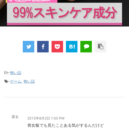
-
怖い話
-
ゲーム
,
怖い話
匿名
2013年8月2日 1:30 PM
喪女板でも見たことある気がするんだけど