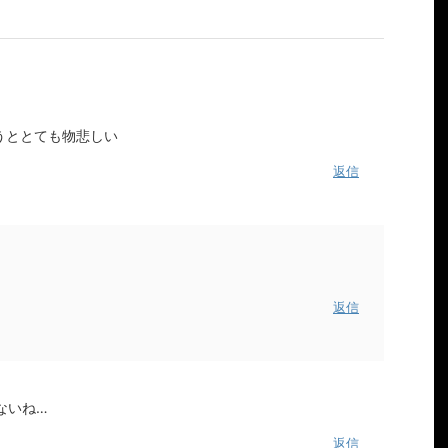
うととても物悲しい
返信
返信
ないね…
返信