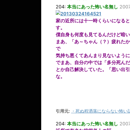
204:
本当にあった怖い名無し
2007
家の近所には十一時くらいになると
す。
僕自身も何度も見てるんだけど暗い
まあ、「あ～ちゃん（？）疲れたか
で
気持ち悪くてあんまり見ないように
でまあ、自分の中では「多分死んだ
とか自己解決していた。「思い出引
な。
引用元:
・
死ぬ程洒落にならない怖い話
204:
本当にあった怖い名無し
2007