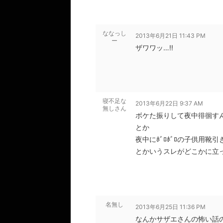
ななっし
2013年6月21日 11:43 PM
ー
ザワワッ…!!
寝不足な
2013年6月22日 9:37 AM
無しさん
ボケた振りして夜中徘徊すん
とか
夜中にﾎﾞﾛﾎﾞﾛの子供用
とかいうスレがどこかに立
名無し
2013年6月25日 11:36 PM
なんかサザエさんの怖い話