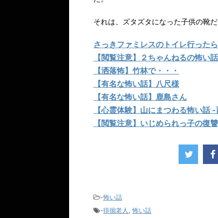
それは、ズタズタになった子供の靴だ
さっきファミレスのトイレ行ったら
【閲覧注意】２ちゃんねるの怖い話
【洒落怖】竹林で・・・
【有名な怖い話】八尺様
【有名な怖い話】鹿島さん
【心霊体験】山にまつわる怖い話 -
【閲覧注意】いじめられっ子の復讐
-
怖い話
-
徘徊老人
,
怖い話