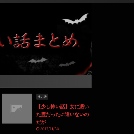
怖い話
【少し怖い話】女に憑い
た霊だったに違いないの
だが
2017/11/30