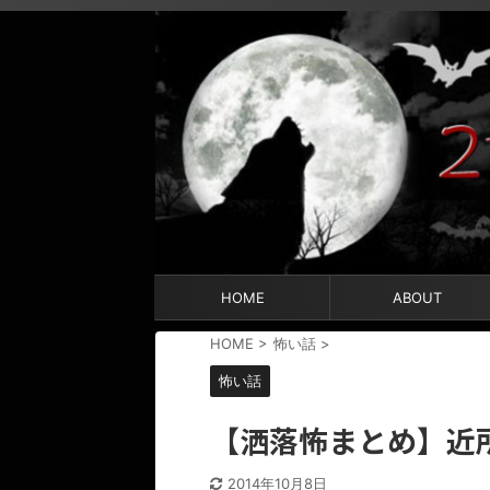
HOME
ABOUT
HOME
>
怖い話
>
怖い話
【洒落怖まとめ】近
2014年10月8日