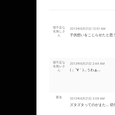
寝不足な
2013年6月21日 12:51 AM
名無しさ
子供想いをこじらせたと思
ん
寝不足な
2013年6月21日 2:44 AM
名無レさ
(；´∀｀)…うわぁ…
ん
匿名
2013年6月21日 3:09 AM
ズタズタってのがまた… 切