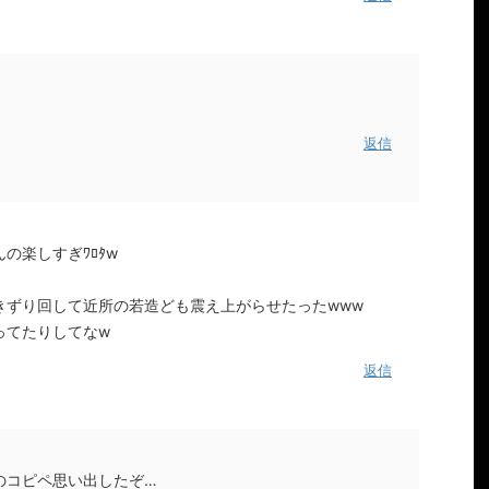
返信
の楽しすぎﾜﾛﾀw
靴引きずり回して近所の若造ども震え上がらせたったwww
ってたりしてなw
返信
のコピペ思い出したぞ…