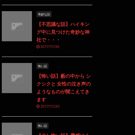
奇妙な話
【不思議な話】ハイキン
グ中に見つけた奇妙な神
社で・・・
2017/11/30
怖い話
【怖い話】藪の中から シ
クシクと 女性の泣き声の
ようなものが聞こえてき
ます
2017/11/30
怖い話