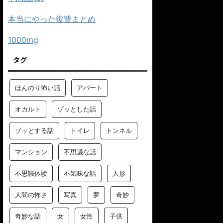
本当にやった復讐まとめ
1000mg
タグ
ほんのり怖い話
アパート
オカルト
ゾッとした話
ゾッとする話
トイレ
トンネル
マンション
不思議な話
不思議体験
不気味な話
人形
人間の怖さ
写真
夢
奇妙
奇妙な話
女
女性
子供