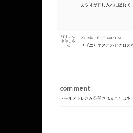
カツオが押し入れに隠れて
寝不足な
2013年11月2日 4:45 PM
名無しさ
サザエとマスオのセクロス
ん
comment
メールアドレスが公開されることはあ