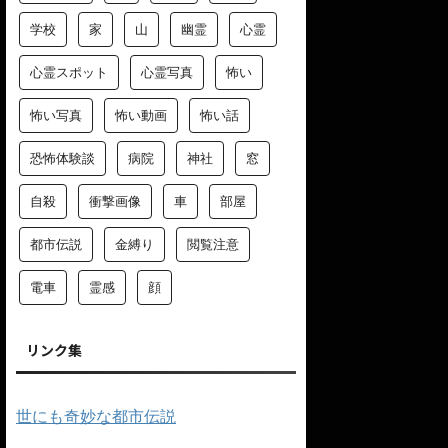
学校
家
山
幽霊
心霊
心霊スポット
心霊写真
怖い
怖い写真
怖い動画
怖い話
恐怖体験談
病院
神社
窓
自殺
衝撃画像
車
部屋
都市伝説
金縛り
閲覧注意
電車
霊感
顔
リンク集
世にも奇妙な都市伝説