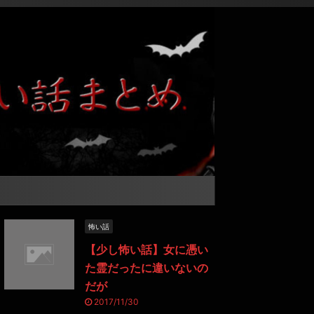
怖い話
【少し怖い話】女に憑い
た霊だったに違いないの
だが
2017/11/30