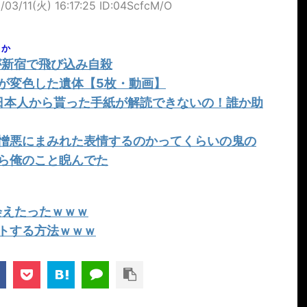
/03/11(火) 16:17:25 ID:04ScfcM/O
、
とか
が新宿で飛び込み自殺
が変色した遺体【5枚・動画】
に日本人から貰った手紙が解読できないの！誰か助
憎悪にまみれた表情するのかってくらいの鬼の
ら俺のこと睨んでた
で出会えたったｗｗｗ
トする方法ｗｗｗ