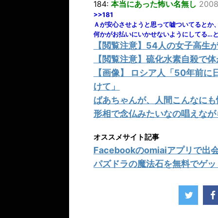
184:
本当にあった怖い名無し
2008
>>181
Ａが安心させようと思って嘘ついてるとか
何かがお払いにいかせないようにしてる…
【閲覧注意】54人の女子高生
【閲覧注意】硫化水素自殺で体
【画像】 ロシア人「50年前
けて」
ばあちゃんが、人間こんなにも
形相で念仏みたいなの唱えなが
オススメサイト記事
Facebookのomiaiアプリ
パズドラの魔法石を無料でゲッ