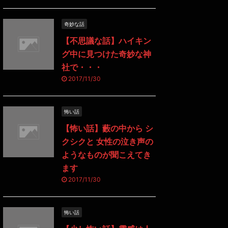
奇妙な話
【不思議な話】ハイキン
グ中に見つけた奇妙な神
社で・・・
2017/11/30
怖い話
【怖い話】藪の中から シ
クシクと 女性の泣き声の
ようなものが聞こえてき
ます
2017/11/30
怖い話