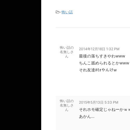
-
怖い話
怖い話の
2014年12月18日 1:32 PM
名無しさ
最後の落ちすきやわwww
ん
ちんこ舐められるとかwww
それ友達ﾎﾓｫやんけw
怖い話の
2015年5月13日 5:33 PM
名無しさ
それホモ確定じゃねーかｗ
ん
あかん…