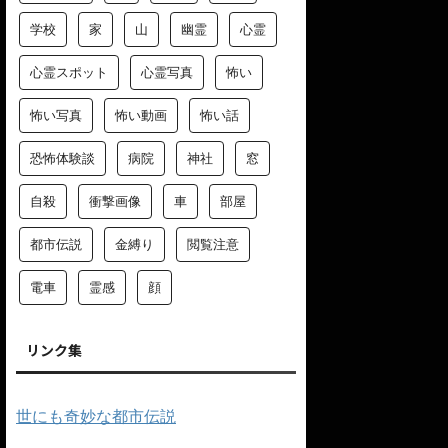
学校
家
山
幽霊
心霊
心霊スポット
心霊写真
怖い
怖い写真
怖い動画
怖い話
恐怖体験談
病院
神社
窓
自殺
衝撃画像
車
部屋
都市伝説
金縛り
閲覧注意
電車
霊感
顔
リンク集
世にも奇妙な都市伝説