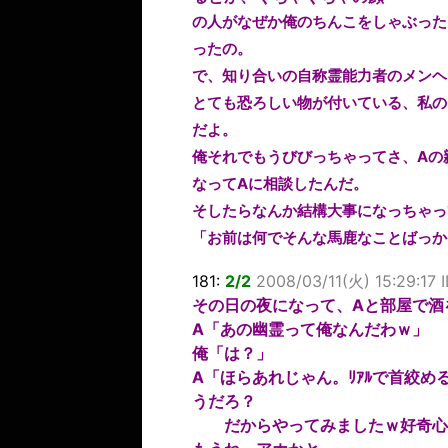
の人がなぜか俺のちんこをしゃぶった
ったの。
で、知り合いの自称霊能力者のメンヘ
とても恐ろしい物が付いている、私の
だよ。
俺それでもうびびっちゃってさ、Aの
なってAに相談したんだ。
そしたらなんか結構大事になっちゃっ
「お前は何でそんな馬鹿なことばっかり
181:
2/2
2008/03/11(火) 15:29:17 
その日の夜になって、Aと部屋で酒
A「あの幽霊って俺なんだわｗ」
俺「は？」
A「ほらあれじゃん。ﾘｱﾙで首絞
うだろ？
だからやってみましたｗ好奇心です