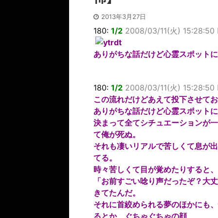
2013年3月27日
180:
1/2
2008/03/11(火) 15:28:50
ありがちな話だけど心霊スポット
180:
1/2
2008/03/11(火) 15:28:50
この流れだけどあえて投下させてお
ありがちな話だけど心霊スポットに
決まって全てシチュエーションが一
て俺が死ぬ。
それも凄いリアルで苦しくて息が出
てる。
時々苦しくて目が覚めたりすると、
「お前すごい唸り声だったぞ？大丈
きてたんだ。
それに首絞められる夢のほかにも、
るとか、ぐちゃぐちゃの顔