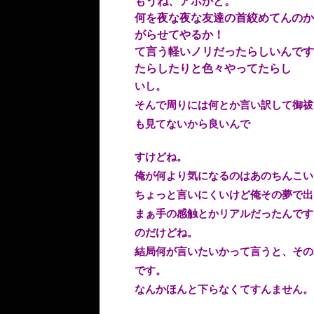
もうね、アホかと。
何を夜な夜な友達の首絞めてんのか
がらせてやるか！
て言う軽いノリだったらしいんです
たらしたりと色々やってたらし
いし。
そんで周りには何とか言い訳して御祓
も見てないから良いんで
すけどね。
俺が何より気になるのはあのちんこい
ちょっと言いにくいけど俺その夢で出
まぁ手の感触とかリアルだったんです
のだけどね。
結局何が言いたいかって言うと、その友
です。
なんかほんと下らなくてすんません。