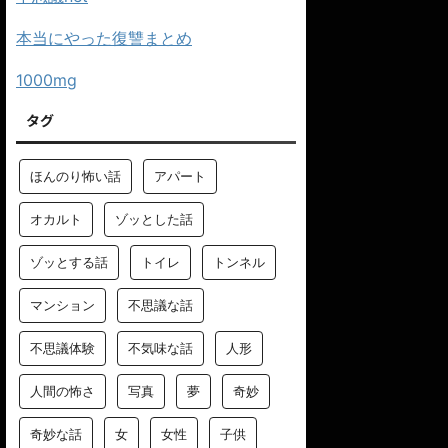
本当にやった復讐まとめ
1000mg
タグ
ほんのり怖い話
アパート
オカルト
ゾッとした話
ゾッとする話
トイレ
トンネル
マンション
不思議な話
不思議体験
不気味な話
人形
人間の怖さ
写真
夢
奇妙
奇妙な話
女
女性
子供