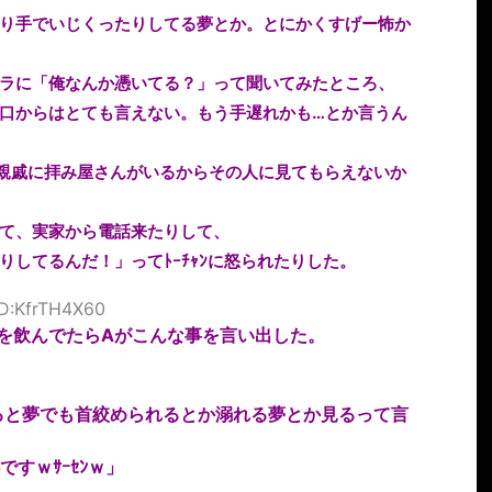
り手でいじくったりしてる夢とか。とにかくすげー怖か
ラに「俺なんか憑いてる？」って聞いてみたところ、
口からはとても言えない。もう手遅れかも…とか言うん
親戚に拝み屋さんがいるからその人に見てもらえないか
て、実家から電話来たりして、
してるんだ！」ってﾄｰﾁｬﾝに怒られたりした。
ID:KfrTH4X60
を飲んでたらAがこんな事を言い出した。
めると夢でも首絞められるとか溺れる夢とか見るって言
ｗｻｰｾﾝｗ」