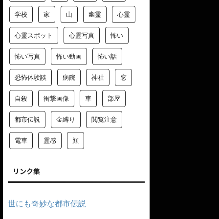
学校
家
山
幽霊
心霊
心霊スポット
心霊写真
怖い
怖い写真
怖い動画
怖い話
恐怖体験談
病院
神社
窓
自殺
衝撃画像
車
部屋
都市伝説
金縛り
閲覧注意
電車
霊感
顔
リンク集
世にも奇妙な都市伝説