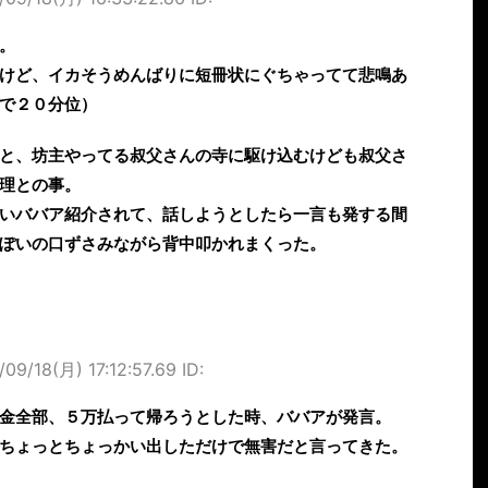
。
けど、イカそうめんばりに短冊状にぐちゃってて悲鳴あ
で２０分位）
と、坊主やってる叔父さんの寺に駆け込むけども叔父さ
理との事。
いババア紹介されて、話しようとしたら一言も発する間
ぽいの口ずさみながら背中叩かれまくった。
/09/18(月) 17:12:57.69 ID:
金全部、５万払って帰ろうとした時、ババアが発言。
ちょっとちょっかい出しただけで無害だと言ってきた。