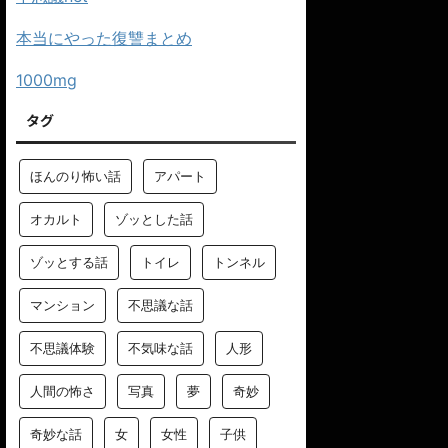
本当にやった復讐まとめ
1000mg
タグ
ほんのり怖い話
アパート
オカルト
ゾッとした話
ゾッとする話
トイレ
トンネル
マンション
不思議な話
不思議体験
不気味な話
人形
人間の怖さ
写真
夢
奇妙
奇妙な話
女
女性
子供