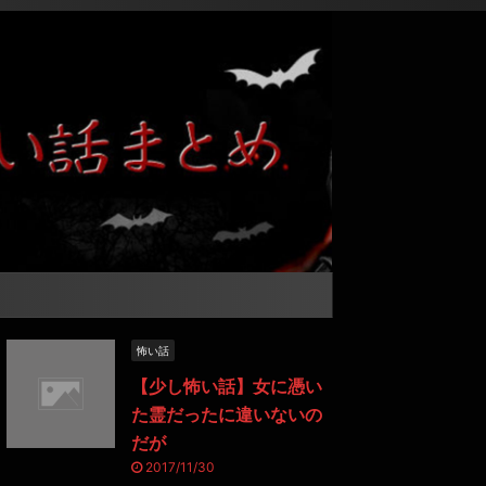
怖い話
【少し怖い話】女に憑い
た霊だったに違いないの
だが
2017/11/30