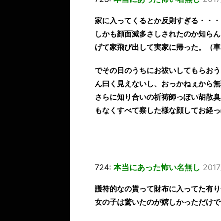
家に入ってくるとか反則すぎる・・・
しかも顔面滅多さしされたのか知らん
げて家飛び出して実家に帰った。（車
でその日のうちにお祓いしてもらおう
ん曰く見えないし、おっかねぇから無
さらに知り合いの祈祷師っぽい胡散臭
もなくすべて察した様な顔してお経っ
724:
本当にあった怖い名無し
2017
護符的なの貰って財布に入ってた有り
女の子は驚いたのが嬉しかっただけで