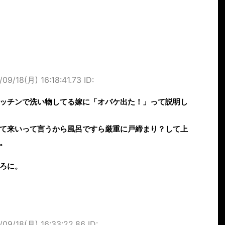
/09/18(月) 16:18:41.73 ID:
ッチンで洗い物してる嫁に「オバケ出た！」って説明し
て来いって言うから風呂ですら厳重に戸締まり？して上
。
ろに。
/09/18(月) 16:33:22.86 ID: