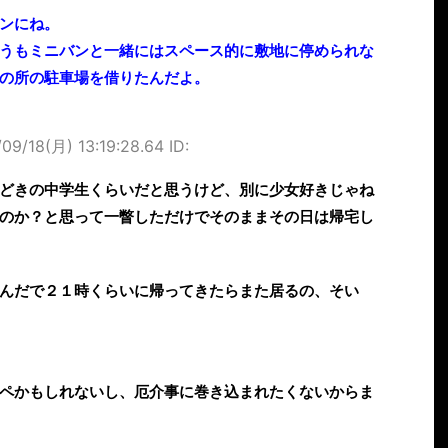
ンにね。
うもミニバンと一緒にはスペース的に敷地に停められな
の所の駐車場を借りたんだよ。
09/18(月) 13:19:28.64 ID:
どきの中学生くらいだと思うけど、別に少女好きじゃね
のか？と思って一瞥しただけでそのままその日は帰宅し
んだで２１時くらいに帰ってきたらまた居るの、そい
ペかもしれないし、厄介事に巻き込まれたくないからま