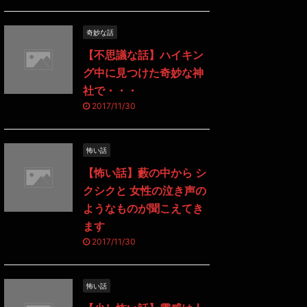
奇妙な話
【不思議な話】ハイキン
グ中に見つけた奇妙な神
社で・・・
2017/11/30
怖い話
【怖い話】藪の中から シ
クシクと 女性の泣き声の
ようなものが聞こえてき
ます
2017/11/30
怖い話