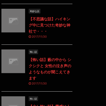
奇妙な話
【不思議な話】ハイキン
グ中に見つけた奇妙な神
社で・・・
2017/11/30
怖い話
【怖い話】藪の中から シ
クシクと 女性の泣き声の
ようなものが聞こえてき
ます
2017/11/30
怖い話