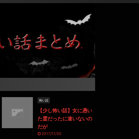
怖い話
【少し怖い話】女に憑い
た霊だったに違いないの
だが
2017/11/30