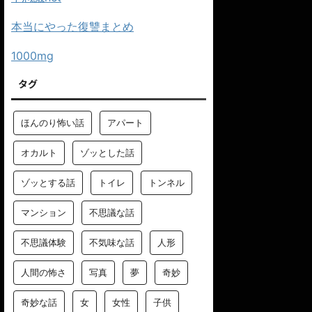
本当にやった復讐まとめ
1000mg
タグ
ほんのり怖い話
アパート
オカルト
ゾッとした話
ゾッとする話
トイレ
トンネル
マンション
不思議な話
不思議体験
不気味な話
人形
人間の怖さ
写真
夢
奇妙
奇妙な話
女
女性
子供