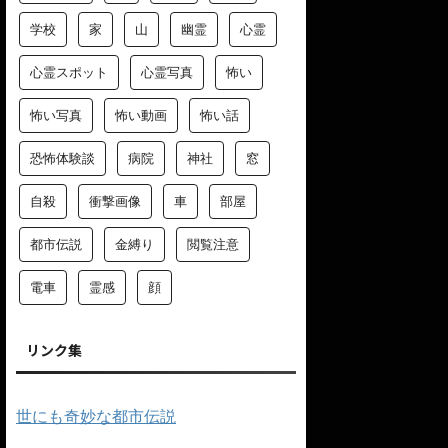
学校
家
山
幽霊
心霊
心霊スポット
心霊写真
怖い
怖い写真
怖い動画
怖い話
恐怖体験談
病院
神社
窓
自殺
衝撃画像
車
部屋
都市伝説
金縛り
閲覧注意
電車
霊感
顔
リンク集
世にも奇妙な都市伝説