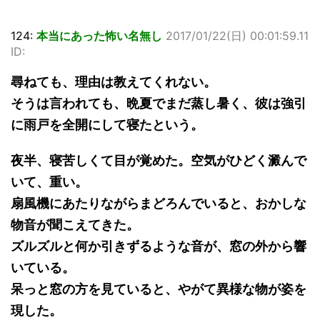
124:
本当にあった怖い名無し
2017/01/22(日) 00:01:59.11
ID:
尋ねても、理由は教えてくれない。
そうは言われても、晩夏でまだ蒸し暑く、彼は強引
に雨戸を全開にして寝たという。
夜半、寝苦しくて目が覚めた。空気がひどく澱んで
いて、重い。
扇風機にあたりながらまどろんでいると、おかしな
物音が聞こえてきた。
ズルズルと何か引きずるような音が、窓の外から響
いている。
呆っと窓の方を見ていると、やがて異様な物が姿を
現した。