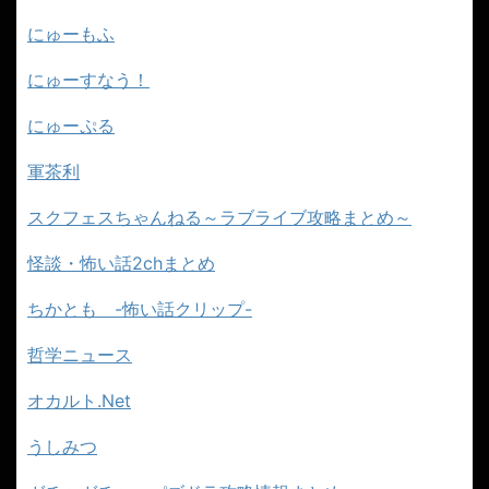
にゅーもふ
にゅーすなう！
にゅーぷる
軍茶利
スクフェスちゃんねる～ラブライブ攻略まとめ～
怪談・怖い話2chまとめ
ちかとも -怖い話クリップ-
哲学ニュース
オカルト.Net
うしみつ