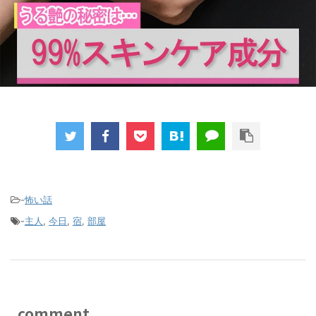
-
怖い話
-
主人
,
今日
,
宿
,
部屋
comment