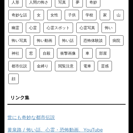
人形
人間の怖さ
写真
夢
奇妙
奇妙な話
女
女性
子供
学校
家
山
幽霊
心霊
心霊スポット
心霊写真
怖い
怖い写真
怖い動画
怖い話
恐怖体験談
病院
神社
窓
自殺
衝撃画像
車
部屋
都市伝説
金縛り
閲覧注意
電車
霊感
顔
リンク集
世にも奇妙な都市伝説
黄泉路 / 怖い話、心霊・恐怖動画、YouTube