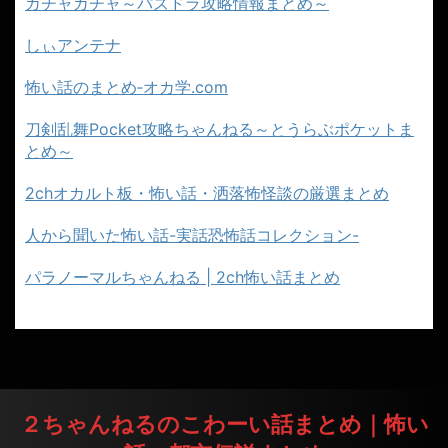
ガチャガチャ～パズドラ攻略情報まとめ～
しぃアンテナ
怖い話のまとめ‐オカ学.com
刀剣乱舞Pocket攻略ちゃんねる～とうらぶポケットま
とめ～
2chオカルト板・怖い話・洒落怖怪談の厳選まとめ
人から聞いた怖い話-実話恐怖話コレクション-
パラノーマルちゃんねる | 2ch怖い話まとめ
２ちゃんねるのこわーい話まとめ｜怖い