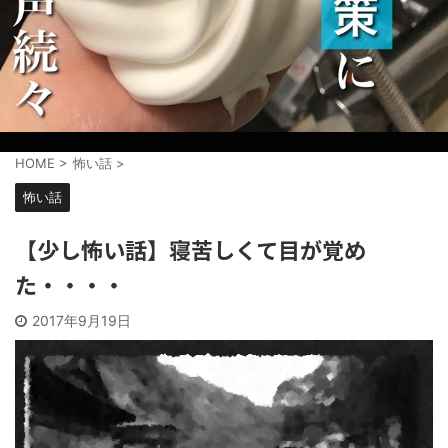
HOME
>
怖い話
>
怖い話
【少し怖い話】寝苦しくて目が覚め
た・・・・
2017年9月19日