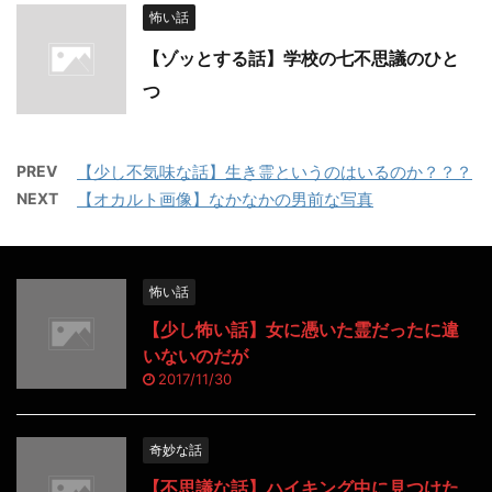
怖い話
【ゾッとする話】学校の七不思議のひと
つ
PREV
【少し不気味な話】生き霊というのはいるのか？？？
NEXT
【オカルト画像】なかなかの男前な写真
怖い話
【少し怖い話】女に憑いた霊だったに違
いないのだが
2017/11/30
奇妙な話
【不思議な話】ハイキング中に見つけた