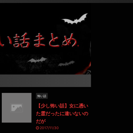
怖い話
【少し怖い話】女に憑い
た霊だったに違いないの
だが
2017/11/30