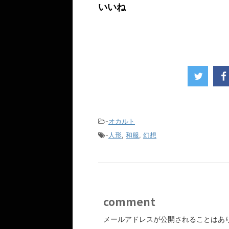
いいね
-
オカルト
-
人形
,
和服
,
幻想
comment
メールアドレスが公開されることはあ