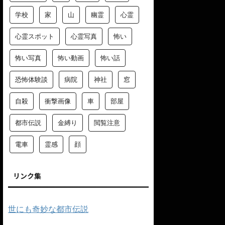
学校
家
山
幽霊
心霊
心霊スポット
心霊写真
怖い
怖い写真
怖い動画
怖い話
恐怖体験談
病院
神社
窓
自殺
衝撃画像
車
部屋
都市伝説
金縛り
閲覧注意
電車
霊感
顔
リンク集
世にも奇妙な都市伝説