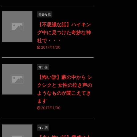
奇妙な話
【不思議な話】ハイキン
グ中に見つけた奇妙な神
社で・・・
2017/11/30
怖い話
【怖い話】藪の中から シ
クシクと 女性の泣き声の
ようなものが聞こえてき
ます
2017/11/30
怖い話