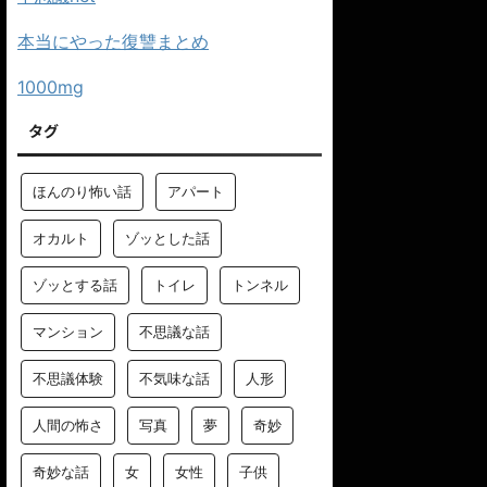
本当にやった復讐まとめ
1000mg
タグ
ほんのり怖い話
アパート
オカルト
ゾッとした話
ゾッとする話
トイレ
トンネル
マンション
不思議な話
不思議体験
不気味な話
人形
人間の怖さ
写真
夢
奇妙
奇妙な話
女
女性
子供