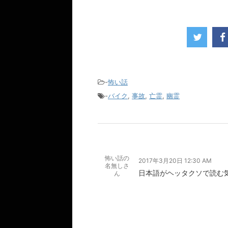
-
怖い話
-
バイク
,
事故
,
亡霊
,
幽霊
怖い話の
2017年3月20日 12:30 AM
名無しさ
日本語がヘッタクソで読む
ん