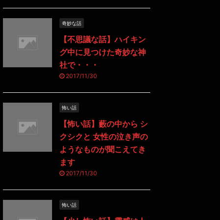
奇妙な話
【不思議な話】ハイキン
グ中に見つけた奇妙な神
社で・・・
2017/11/30
怖い話
【怖い話】藪の中から シ
クシクと 女性の泣き声の
ようなものが聞こえてき
ます
2017/11/30
怖い話