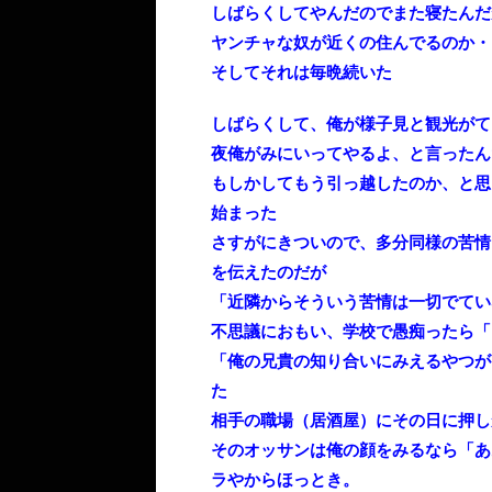
しばらくしてやんだのでまた寝たんだ
ヤンチャな奴が近くの住んでるのか・・
そしてそれは毎晩続いた
しばらくして、俺が様子見と観光がて
夜俺がみにいってやるよ、と言ったん
もしかしてもう引っ越したのか、と思
始まった
さすがにきついので、多分同様の苦情
を伝えたのだが
「近隣からそういう苦情は一切でてい
不思議におもい、学校で愚痴ったら「
「俺の兄貴の知り合いにみえるやつが
た
相手の職場（居酒屋）にその日に押し
そのオッサンは俺の顔をみるなら「あ
ラやからほっとき。