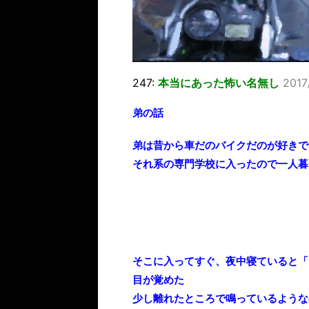
247:
本当にあった怖い名無し
2017
弟の話
弟は昔から車だのバイクだのが好きで
それ系の専門学校に入ったので一人暮
そこに入ってすぐ、夜中寝ていると「
目が覚めた
少し離れたところで鳴っているような