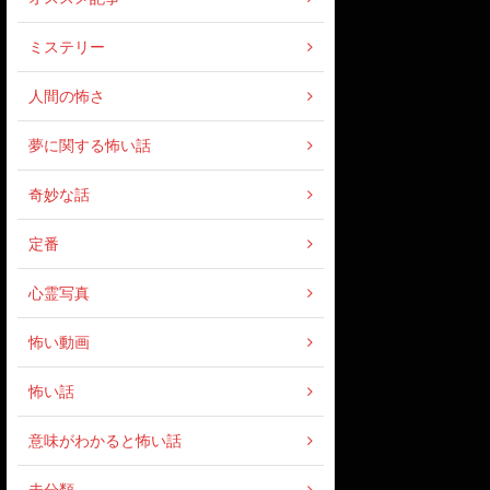
ミステリー
人間の怖さ
夢に関する怖い話
奇妙な話
定番
心霊写真
怖い動画
怖い話
意味がわかると怖い話
未分類