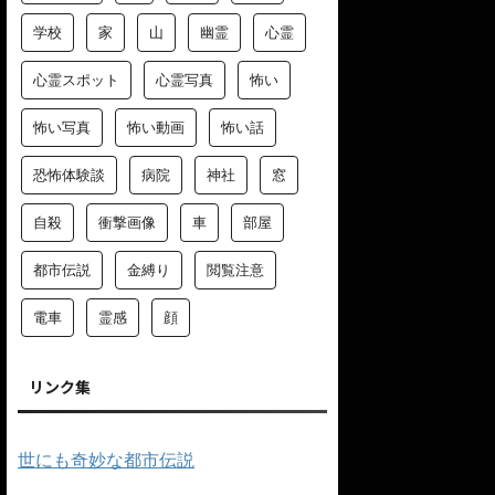
学校
家
山
幽霊
心霊
心霊スポット
心霊写真
怖い
怖い写真
怖い動画
怖い話
恐怖体験談
病院
神社
窓
自殺
衝撃画像
車
部屋
都市伝説
金縛り
閲覧注意
電車
霊感
顔
リンク集
世にも奇妙な都市伝説