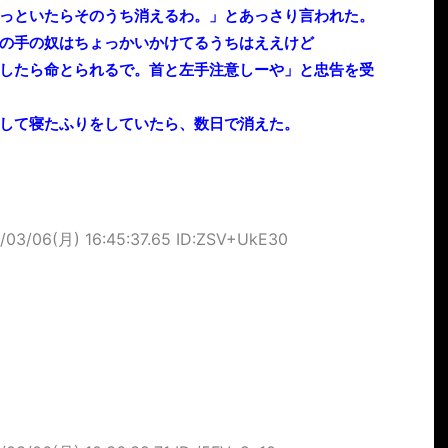
っといたらそのうち消えるわ。」とあっさり言われた。
の手の奴はちょっかいかけてるうちはええけど
したら命とられるで。首と左手注意しーや」と忠告を受
して寝たふりをしていたら、数日で消えた。
/03/06(月) 16:45:37.65 ID:ZSV+UkE30