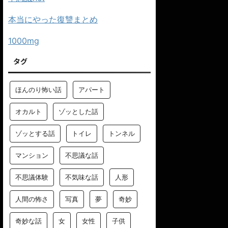
本当にやった復讐まとめ
1000mg
タグ
ほんのり怖い話
アパート
オカルト
ゾッとした話
ゾッとする話
トイレ
トンネル
マンション
不思議な話
不思議体験
不気味な話
人形
人間の怖さ
写真
夢
奇妙
奇妙な話
女
女性
子供