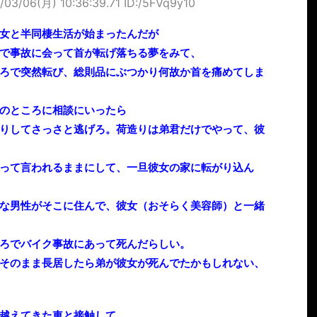
/03/06(月) 10:36:39.71 ID:/5FVq9y10
女と半同棲生活が始まったんだが
で事故に会って首が転げ落ちる夢をみて、
ろで突然転び、総則品にぶつかり何故か首を痛めてしま
のところに相談にいったら
りしてさっさと逃げろ。荷造りは弟君だけでやって、彼
って言われるままにして、一旦彼女の家に転がり込ん
な男性がそこに住んで、彼女（おそらく美容師）と一緒
ろでバイク事故にあって死んだらしい。
そのまま長居したら弟が彼女が死んでたかもしれない、
越えてきた車と接触して