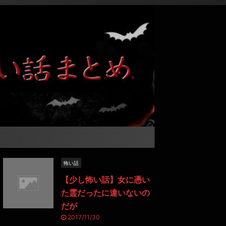
怖い話
【少し怖い話】女に憑い
た霊だったに違いないの
だが
2017/11/30