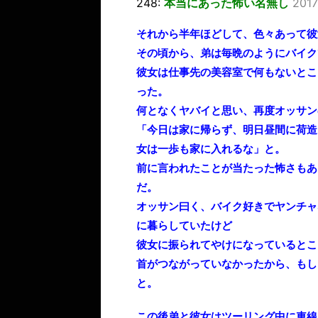
248:
本当にあった怖い名無し
2017
それから半年ほどして、色々あって彼
その頃から、弟は毎晩のようにバイク
彼女は仕事先の美容室で何もないとこ
った。
何となくヤバイと思い、再度オッサン
「今日は家に帰らず、明日昼間に荷造
女は一歩も家に入れるな」と。
前に言われたことが当たった怖さもあ
だ。
オッサン曰く、バイク好きでヤンチャ
に暮らしていたけど
彼女に振られてやけになっているとこ
首がつながっていなかったから、もし
と。
この後弟と彼女はツーリング中に車線