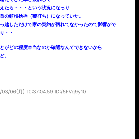
えたら・・・という状況になっり
首の頚椎捻挫（鞭打ち）になっていた。
っ越しただけで家の契約が切れてなかったので影響がで
り・・
とがどの程度本当なのか確認なんてできないから
ど。
/03/06(月) 10:37:04.59 ID:/5FVq9y10