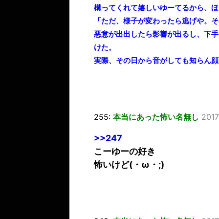
構ってくれて嬉しいゆーてるから、ほ
「ただ、様子が変わったら逃げや。そ
悪意が出出したら影響が出るし、下手
けた。
実際、その日から音がしても知らん顔
255:
本当にあった怖い名無し
2017
>>247
こーゆーの好き
怖いけど(・ω・;)