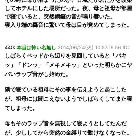
してホテルにした場所だった。夜、母と祖母が部屋
で寝ていると、突然銅鑼の音が鳴り響いた。
寝入り端の轟音に驚いて母は目が覚めてしまった。
440:
本当は怖い名無し
2014/06/24(火) 10:57:19.56 ID:
しばらくベッドから辺りを見回していると「バキ
ッ」「ドンッ」「メキメキッ」といった明らかにヤ
バいラップ音がし始めた。
隣で寝ている祖母にその事を伝えようと起こした
が、祖母には聞こえないようでしばらくしてまた寝
てしまった。
母もそのラップ音を無視して寝ようとしてたんだ
が、少ししてから突然の金縛りで動けなくなった。