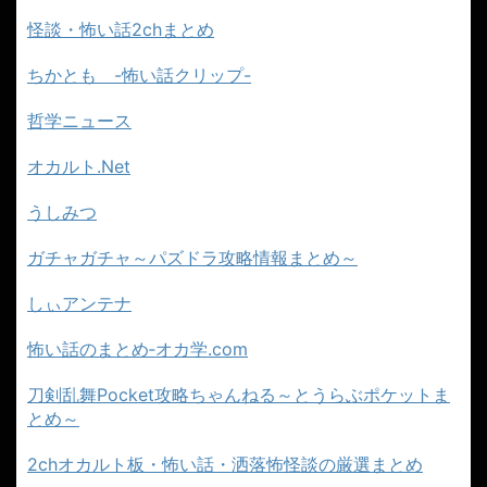
怪談・怖い話2chまとめ
ちかとも -怖い話クリップ-
哲学ニュース
オカルト.Net
うしみつ
ガチャガチャ～パズドラ攻略情報まとめ～
しぃアンテナ
怖い話のまとめ‐オカ学.com
刀剣乱舞Pocket攻略ちゃんねる～とうらぶポケットま
とめ～
2chオカルト板・怖い話・洒落怖怪談の厳選まとめ