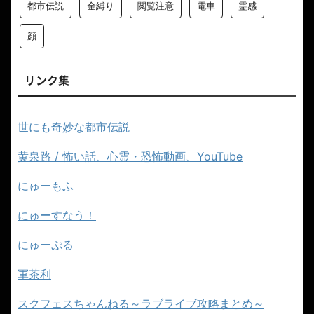
都市伝説
金縛り
閲覧注意
電車
霊感
顔
リンク集
世にも奇妙な都市伝説
黄泉路 / 怖い話、心霊・恐怖動画、YouTube
にゅーもふ
にゅーすなう！
にゅーぷる
軍茶利
スクフェスちゃんねる～ラブライブ攻略まとめ～