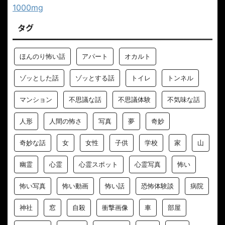
1000mg
タグ
ほんのり怖い話
アパート
オカルト
ゾッとした話
ゾッとする話
トイレ
トンネル
マンション
不思議な話
不思議体験
不気味な話
人形
人間の怖さ
写真
夢
奇妙
奇妙な話
女
女性
子供
学校
家
山
幽霊
心霊
心霊スポット
心霊写真
怖い
怖い写真
怖い動画
怖い話
恐怖体験談
病院
神社
窓
自殺
衝撃画像
車
部屋