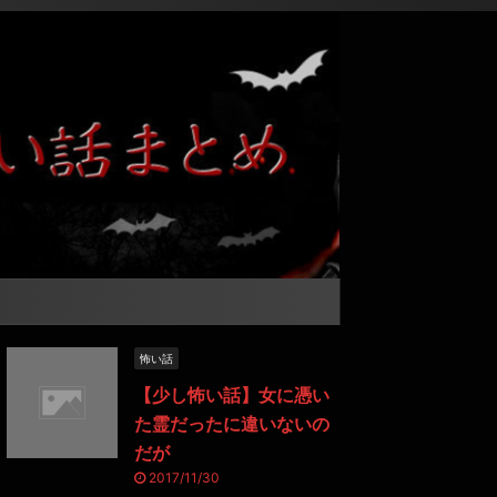
怖い話
【少し怖い話】女に憑い
た霊だったに違いないの
だが
2017/11/30