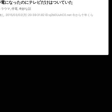
停電になったのにテレビだけはついていた
トラウマ
,
停電
,
奇妙な話
015/03/02(月) 20:39:31.82 ID:q2b0UuhC0.net 今から十年くら