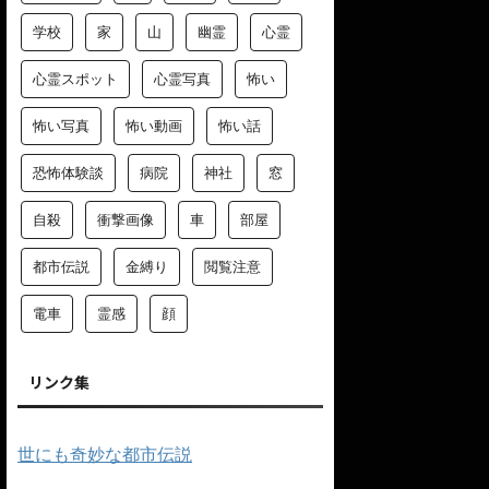
学校
家
山
幽霊
心霊
心霊スポット
心霊写真
怖い
怖い写真
怖い動画
怖い話
恐怖体験談
病院
神社
窓
自殺
衝撃画像
車
部屋
都市伝説
金縛り
閲覧注意
電車
霊感
顔
リンク集
世にも奇妙な都市伝説