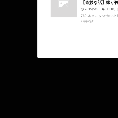
【奇妙な話】家が
2015/5/18
FF10
,
760: 本当にあった怖い名無し 2
い前の話