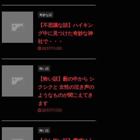
奇妙な話
【不思議な話】ハイキン
グ中に見つけた奇妙な神
社で・・・
2017/11/30
怖い話
【怖い話】藪の中から シ
クシクと 女性の泣き声の
ようなものが聞こえてき
ます
2017/11/30
怖い話