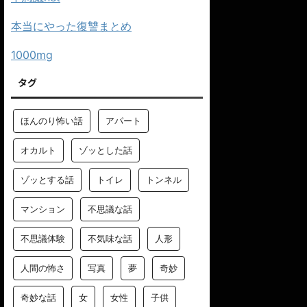
本当にやった復讐まとめ
1000mg
タグ
ほんのり怖い話
アパート
オカルト
ゾッとした話
ゾッとする話
トイレ
トンネル
マンション
不思議な話
不思議体験
不気味な話
人形
人間の怖さ
写真
夢
奇妙
奇妙な話
女
女性
子供